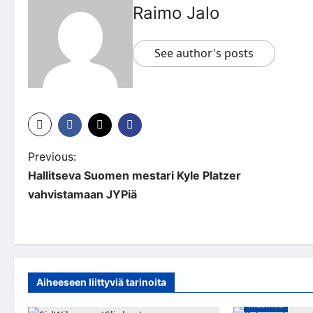
Raimo Jalo
See author's posts
P
Previous:
Hallitseva Suomen mestari Kyle Platzer
o
vahvistamaan JYPiä
s
t
n
a
Aiheeseen liittyviä tarinoita
Musiikki
v