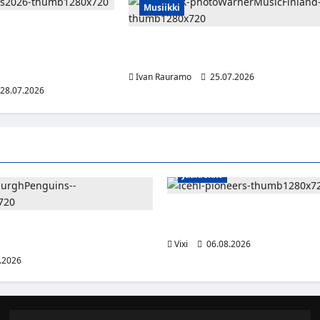
Musiikki
uo Maustetytöt, Litku
ko Röyhkän Puolangalle
Charli xcx julkaisi musiikkia, muotia ja
ssimismifestivaalit
elokuvia ylistävän uuden albuminsa
ista alamäkeä
Ivan Rauramo
25.07.2026
28.07.2026
Jääkiekko
Jesse Seppälä siirtyy Itävaltaa
Vorarlbergin suomalaisryhmä 
lle jättisopimus Pittsburghiin –
otta ja 32 miljoonaa dollaria
Vixi
06.08.2026
.2026