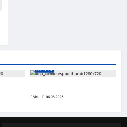
Jääkiekko
n – Pioneers
Ruotsalaishyökkääjä Linus Öberg siirtyy
kasvaa
Kiekko-Espooseen
Vixi
06.08.2026