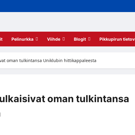
it
Pelinurkka
Viihde
Blogit
Pikkupirun tietov
vat oman tulkintansa Uniklubin hittikappaleesta
ulkaisivat oman tulkintansa
a