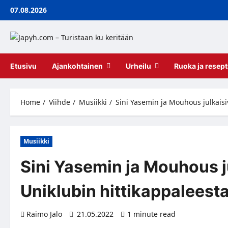
Skip
07.08.2026
to
content
Etusivu
Ajankohtainen
Urheilu
Ruoka ja resept
Home
Viihde
Musiikki
Sini Yasemin ja Mouhous julkaisi
Musiikki
Sini Yasemin ja Mouhous j
Uniklubin hittikappaleest
Raimo Jalo
21.05.2022
1 minute read