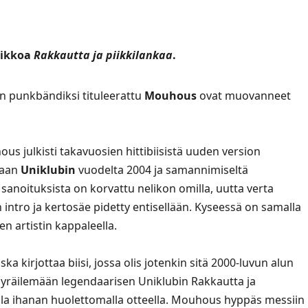
sikkoa
Rakkautta ja piikkilankaa
.
n punkbändiksi tituleerattu
Mouhous
ovat muovanneet
us julkisti takavuosien hittibiisistä uuden version
jaan
Uniklubin
vuodelta 2004 ja samannimiseltä
sanoituksista on korvattu nelikon omilla, uutta verta
n intro ja kertosäe pidetty entisellään. Kyseessä on samalla
 artistin kappaleella.
ka kirjottaa biisi, jossa olis jotenkin sitä 2000-luvun alun
hyräilemään legendaarisen Uniklubin Rakkautta ja
lasella ihanan huolettomalla otteella. Mouhous hyppäs messiin