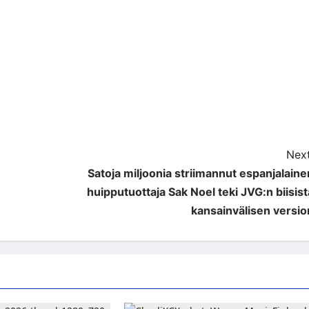
Next
Satoja miljoonia striimannut espanjalaine
huipputuottaja Sak Noel teki JVG:n biisist
kansainvälisen versio