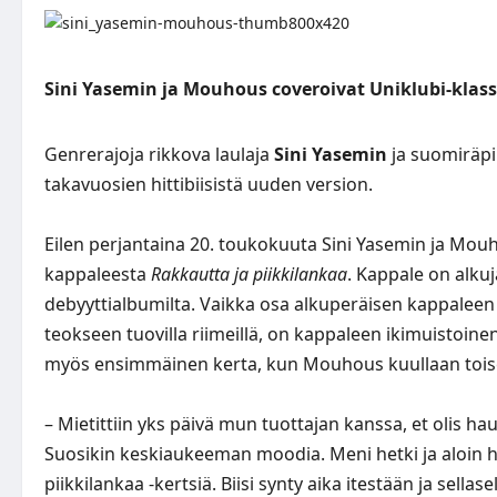
Sini Yasemin ja Mouhous coveroivat Uniklubi-klas
Genrerajoja rikkova laulaja
Sini Yasemin
ja suomiräpi
takavuosien hittibiisistä uuden version.
Eilen perjantaina 20. toukokuuta Sini Yasemin ja Mouho
kappaleesta
Rakkautta ja piikkilankaa
. Kappale on alku
debyyttialbumilta. Vaikka osa alkuperäisen kappaleen 
teokseen tuovilla riimeillä, on kappaleen ikimuistoine
myös ensimmäinen kerta, kun Mouhous kuullaan toisen
– Mietittiin yks päivä mun tuottajan kanssa, et olis haus
Suosikin keskiaukeeman moodia. Meni hetki ja aloin 
piikkilankaa -kertsiä. Biisi synty aika itestään ja sel