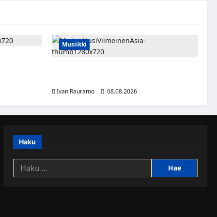
Musiikki
rnaukseen
vät HBO
Myrtsi sanoo uudella singlellään viimeisen
sanan – matka kohti debyyttialbumia jatkuu
Ivan Rauramo
08.08.2026
Haku
Haku: