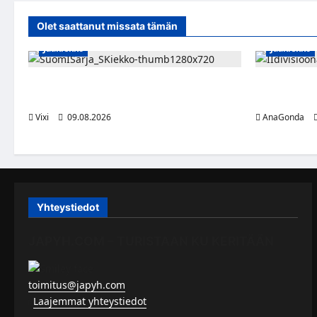
puolu
palaa
Olet saattanut missata tämän
Liiga
Jääkiekko
Jääkiekko
Leevi Kinnunen vahvistaa S-Kiekkoa –
Miikka Ranki
hyökkääjä siirtyy Seinäjoelle Laser HT:stä
kolmas kaus
Vixi
09.08.2026
AnaGonda
Yhteystiedot
JAPYH.COM – TURISTAAN KU KERITÄÄN
toimitus@japyh.com
▹
Laajemmat yhteystiedot