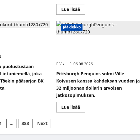
t
laislaituri
Read
Lue lisää
more
sonen
about
a
FPS:n
nsa
keskushyökkääjä
Jääkiekko
iassa
Martti
Mäkinen
vahvistaa Jukurien
siirtyy
kenut puolustaja palaa
Ville Koivuselle jättisopimus
Suolahden
si
Urhoon
Pittsburghiin – kahdeksan vuotta ja 32
kkaan
kääjän
miljoonaa dollaria
6
Vixi
06.08.2026
aa puolustustaan
Lintuniemellä, joka
Pittsburgh Penguins solmi Ville
n Tšekin pääsarjan BK
Koivusen kanssa kahdeksan vuoden ja
ta.
32 miljoonan dollarin arvoisen
jatkosopimuksen.
Read
Lue lisää
t
more
about
niemi
Ville
staa
4
…
383
Next
Koivuselle
ien
jättisopimus
stusta
Pittsburghiin
–
nut