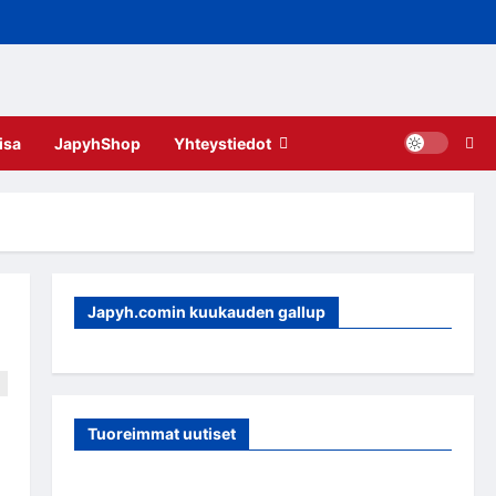
isa
JapyhShop
Yhteystiedot
Japyh.comin kuukauden gallup
Tuoreimmat uutiset
Leevi Kinnunen vahvistaa S-Kiekkoa – hyökkääjä