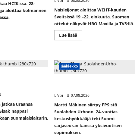
Vixi
08.08.2026
kaa HCIK:ssa. 28-
Naisleijonat aloittaa WEHT-kauden
aja aloittaa kolmannen
Sveitsissä 19.–22. elokuuta. Suomen
assa.
ottelut näkyvät HBO Maxilla ja TV5:llä.
Read
Lue lisää
t
more
ka
about
i
Naisleijonat
a
Sveitsin
ssa
WEHT-
turnaukseen
stajalle
tällä
as
Jääkiekko
joukkueella
–
nassa
i Toivo Laaksonen
ottelut
näkyvät
roatiassa – KHL Sisak
FPS:n keskushyökkääjä Martti Mäkinen
HBO
an hyökkääjän
siirtyy Suolahden Urhoon
Maxilla
ja
6
Vixi
07.08.2026
TV5:llä
 jatkaa uraansa
Martti Mäkinen siirtyy FPS:stä
Sisak nappasi
Suolahden Urhoon. 24-vuotias
kaan suomalaislaiturin.
keskushyökkääjä teki Suomi-
sarjaseuran kanssa yksivuotisen
sopimuksen.