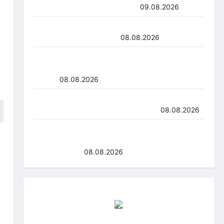
siirtyy Seinäjoelle Laser HT:stä
09.08.2026
Miikka Ranki jatkaa HCIK:ssa – puolustajalle
kolmas kausi Kaarinassa
08.08.2026
Naisleijonat Sveitsin WEHT-turnaukseen tällä
joukkueella – ottelut näkyvät HBO Maxilla ja
TV5:llä
08.08.2026
Myrtsi sanoo uudella singlellään viimeisen sanan
– matka kohti debyyttialbumia jatkuu
08.08.2026
Anže Kopitar saa kuninkaallisen
kunnianosoituksen – numero 11 kattoon ja patsas
areenan eteen
08.08.2026