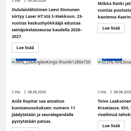
Vixi
09.08.2026
Miikka Ranki jat
Oululaislähtöinen Leevi Kinnunen
vuotias puolust
siirtyy Laser HT:stä S-Kiekkoon. 23-
kautensa Kaarin
vuotias keskushyökkääjä edustaa
Read
Lue lisää
seinäjokelaisseuraa kaudella 2026–
more
abou
2027.
Miik
Rank
Read
Lue lisää
jatka
more
HCIK:
about
–
Jääkiekko
Jääkiekko
Leevi
puolu
Kinnunen
kolm
vahvistaa
kausi
S-
Kaari
Anže Kopitar saa kuninkaallisen
Suomalaislaitur
Kiekkoa
kunnianosoituksen – numero 11 kattoon
jatkaa uraansa K
–
hyökkääjä
ja patsas areenan eteen
nappasi tehokka
siirtyy
Vixi
08.08.2026
Seinäjoelle
Vixi
08.08.202
Laser
HT:stä
Anže Kopitar saa ansaitun
Toivo Laaksonen
kunnianosoituksen: numero 11
Kroatiassa. KHL 
jäädytetään ja seuralegendalle
riveihinsä tehok
pystytetään patsas.
Read
Lue lisää
more