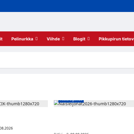
it
Pelinurkka
Viihde
Blogit
Pikkupirun tietov
Naisleijonat
kaa HCIK:ssa –
Naisleijonat Sveitsin WEHT-
lmas kausi Kaarinassa
turnaukseen tällä joukkueella – ottelut
näkyvät HBO Maxilla ja TV5:llä
08.2026