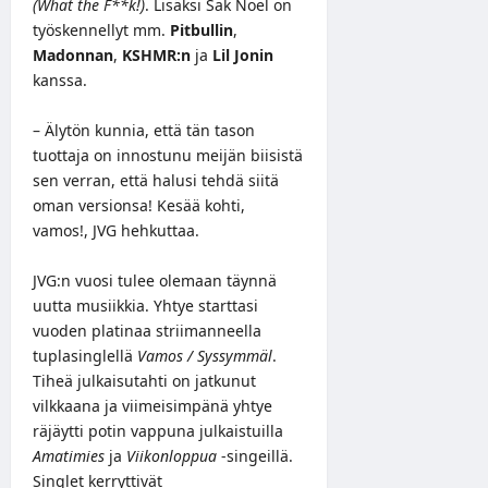
(What the F**k!)
. Lisäksi Sak Noel on
työskennellyt mm.
Pitbullin
,
Madonnan
,
KSHMR:n
ja
Lil Jonin
kanssa.
– Älytön kunnia, että tän tason
tuottaja on innostunu meijän biisistä
sen verran, että halusi tehdä siitä
oman versionsa! Kesää kohti,
vamos!, JVG hehkuttaa.
JVG:n vuosi tulee olemaan täynnä
uutta musiikkia. Yhtye starttasi
vuoden platinaa striimanneella
tuplasinglellä
Vamos / Syssymmäl
.
Tiheä julkaisutahti on jatkunut
vilkkaana ja viimeisimpänä yhtye
räjäytti potin vappuna julkaistuilla
Amatimies
ja
Viikonloppua
-singeillä.
Singlet kerryttivät