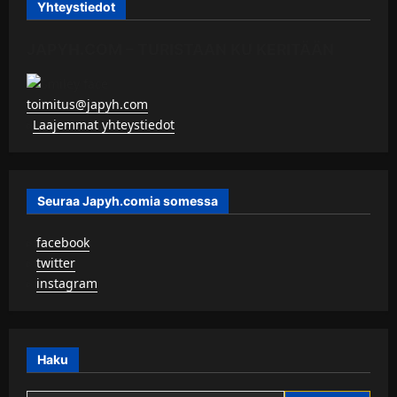
Yhteystiedot
JAPYH.COM – TURISTAAN KU KERITÄÄN
toimitus@japyh.com
▹
Laajemmat yhteystiedot
Seuraa Japyh.comia somessa
▹
facebook
▹
twitter
▹
instagram
Haku