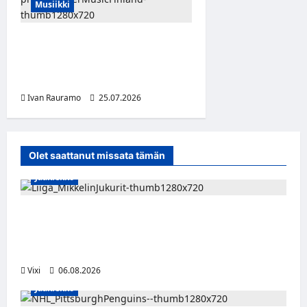
Musiikki
Charli xcx julkaisi musiikkia,
muotia ja elokuvia ylistävän
uuden albuminsa
Ivan Rauramo
25.07.2026
Olet saattanut missata tämän
Jääkiekko
Alex Lintuniemi vahvistaa Jukurien
puolustusta – kokenut puolustaja palaa
Liigaan
Vixi
06.08.2026
Jääkiekko