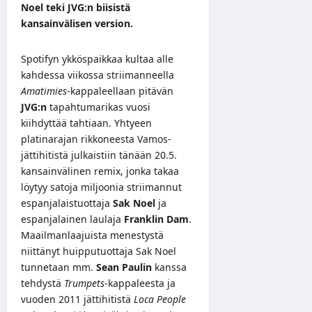
Noel teki JVG:n biisistä
kansainvälisen version.
Spotifyn ykköspaikkaa kultaa alle
kahdessa viikossa striimanneella
Amatimies
-kappaleellaan pitävän
JVG:n
tapahtumarikas vuosi
kiihdyttää tahtiaan. Yhtyeen
platinarajan rikkoneesta Vamos-
jättihitistä julkaistiin tänään 20.5.
kansainvälinen remix, jonka takaa
löytyy satoja miljoonia striimannut
espanjalaistuottaja
Sak Noel
ja
espanjalainen laulaja
Franklin Dam
.
Maailmanlaajuista menestystä
niittänyt huipputuottaja Sak Noel
tunnetaan mm.
Sean Paulin
kanssa
tehdystä
Trumpets
-kappaleesta ja
vuoden 2011 jättihitistä
Loca People