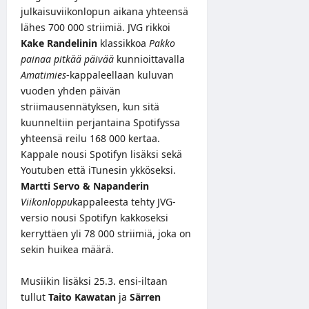
julkaisuviikonlopun aikana yhteensä
lähes 700 000 striimiä. JVG rikkoi
Kake Randelinin
klassikkoa
Pakko
painaa pitkää päivää
kunnioittavalla
Amatimies
-kappaleellaan kuluvan
vuoden yhden päivän
striimausennätyksen, kun sitä
kuunneltiin perjantaina Spotifyssa
yhteensä reilu 168 000 kertaa.
Kappale nousi Spotifyn lisäksi sekä
Youtuben että iTunesin ykköseksi.
Martti Servo & Napanderin
Viikonloppu
kappaleesta tehty JVG-
versio nousi Spotifyn kakkoseksi
kerryttäen yli 78 000 striimiä, joka on
sekin huikea määrä.
Musiikin lisäksi 25.3. ensi-iltaan
tullut
Taito Kawatan
ja
Särren