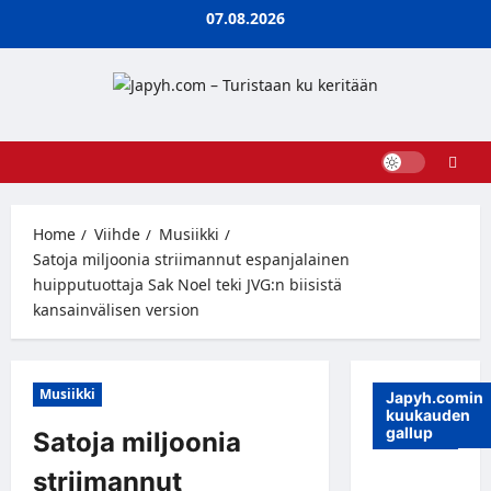
Skip
07.08.2026
to
content
Home
Viihde
Musiikki
Satoja miljoonia striimannut espanjalainen
huipputuottaja Sak Noel teki JVG:n biisistä
kansainvälisen version
Musiikki
Japyh.comin
kuukauden
gallup
Satoja miljoonia
striimannut