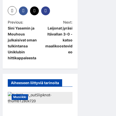
P
Previous:
Next:
Sini Yasemin ja
Leijonat jyräsi
o
Mouhous
Itävallan 3-0 -
s
julkaisivat oman
katso
t
tulkintansa
maalikoostevid
Uniklubin
eo
n
hittikappaleesta
a
v
i
Aiheeseen liittyviä tarinoita
g
a
Musiikki
t
i
Slipknot erotti pitkäaikaisen