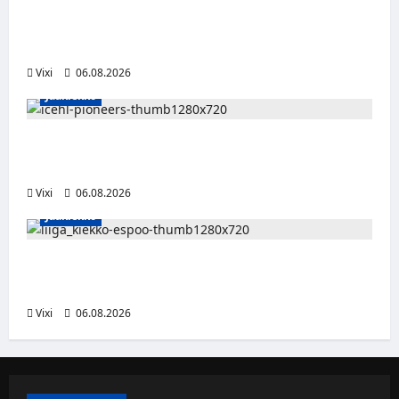
Ville Koivuselle jättisopimus Pittsburghiin –
kahdeksan vuotta ja 32 miljoonaa dollaria
Vixi
06.08.2026
Jääkiekko
Jesse Seppälä siirtyy Itävaltaan – Pioneers
Vorarlbergin suomalaisryhmä kasvaa
Vixi
06.08.2026
Jääkiekko
Ruotsalaishyökkääjä Linus Öberg siirtyy
Kiekko-Espooseen
Vixi
06.08.2026