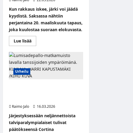
Water
palaa
Kun rakkaus iskee, järki voi jäädä
8.
kaudella
kyydistä. Saksassa nähtiin
Kutosella
perjantaina 20. maaliskuuta tapaus,
huhtikuussa
joka kuulostaa suoraan elokuvasta.
Read
Lue lisää
more
about
15-
vuotias
varasti
bussin
–
Urheilu
syy
ei
ollut
pako
Milano-Cortina 2026:
vaan
Talviparalympialaiset päätökseen
rakkaus
Cortinan curlingstadionilla
Raimo Jalo
16.03.2026
Järjestyksessään neljännettoista
talviparalympialaiset tulivat
päätökseensä Cortina