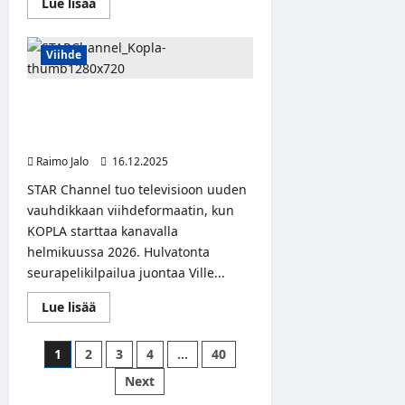
Read
Lue lisää
more
about
Dina
Ögonin
Viihde
uusi
tupla-
albumi
STAR Channel tuo uuden
’Människobarn’
on
viihdeohjelman televisioon keväällä
ulkona
2026 – KOPLA alkaa helmikuussa
nyt
Raimo Jalo
16.12.2025
STAR Channel tuo televisioon uuden
vauhdikkaan viihdeformaatin, kun
KOPLA starttaa kanavalla
helmikuussa 2026. Hulvatonta
seurapelikilpailua juontaa Ville...
Read
Lue lisää
more
about
STAR
Artikkelien
1
2
3
4
…
40
Channel
tuo
sivutus
Next
uuden
viihdeohjelman