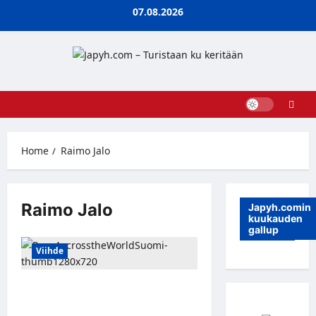
Skip
07.08.2026
to
content
Home
Raimo Jalo
Raimo Jalo
Japyh.comin
kuukauden
gallup
Viihde
Race Across the World Suomi vie
seitsemän parivaljakkoa halki