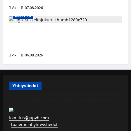
Vixi
07.08.2026
Jääkiekko
Alex Lintuniemi vahvistaa Jukurien
puolustusta – kokenut puolustaja palaa
Liigaan
Vixi
06.08.2026
Yhteystiedot
JAPYH.COM – TURISTAAN KU KERITÄÄN
toimitus@japyh.com
▹
Laajemmat yhteystiedot