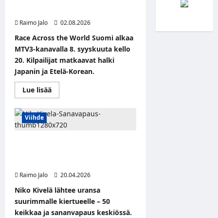
Japanin ja Etelä-Korean – tässä ovat
uuden kauden kilpailijat
Raimo Jalo
02.08.2026
Race Across the World Suomi alkaa
MTV3-kanavalla 8. syyskuuta kello
20. Kilpailijat matkaavat halki
Japanin ja Etelä-Korean.
Read
Lue lisää
more
about
Race
Across
Viihde
the
World
Suomi
Niko Kivelä lähtee uransa
vie
seitsemän
suurimmalle kiertueelle – 50 keikkaa
parivaljakkoa
ympäri Suomea
halki
Japanin
Raimo Jalo
20.04.2026
ja
Etelä-
Niko Kivelä lähtee uransa
Korean
–
suurimmalle kiertueelle – 50
tässä
ovat
keikkaa ja sananvapaus keskiössä.