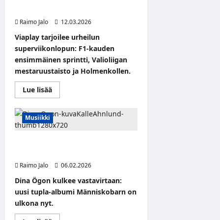
titaanit ja Holmenkollen
Raimo Jalo
12.03.2026
Viaplay tarjoilee urheilun
superviikonlopun: F1-kauden
ensimmäinen sprintti, Valioliigan
mestaruustaisto ja Holmenkollen.
Read
Lue lisää
more
about
Urheilun
superviikonloppu
Musiikki
Viaplayssa:
F1-
sprintti,
Dina Ögonin uusi tupla-albumi
Valioliigan
titaanit
’Människobarn’ on ulkona nyt
ja
Holmenkollen
Raimo Jalo
06.02.2026
Dina Ögon kulkee vastavirtaan:
uusi tupla-albumi Människobarn on
ulkona nyt.