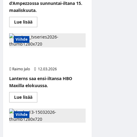
d’Ampezzossa sunnuntai-iltana 15.
maaliskuuta.
Read
Lue lisää
more
about
Milano-
Cortina
Viihde
2026:
Talviparalympialaiset
päätökseen
DC Studiosin uutuussarja
Cortinan
curlingstadionilla
Lanternsin teaser on julkaistu
Raimo Jalo
12.03.2026
Lanterns saa ensi-iltansa HBO
Maxilla elokuussa.
Read
Lue lisää
more
about
DC
Studiosin
Viihde
uutuussarja
Lanternsin
teaser
Urheilun superviikonloppu
on
julkaistu
Viaplayssa: F1-sprintti, Valioliigan