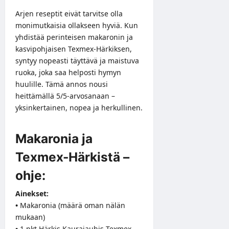
Arjen reseptit eivät tarvitse olla
monimutkaisia ollakseen hyviä. Kun
yhdistää perinteisen makaronin ja
kasvipohjaisen Texmex-Härkiksen,
syntyy nopeasti täyttävä ja maistuva
ruoka, joka saa helposti hymyn
huulille. Tämä annos nousi
heittämällä 5/5-arvosanaan –
yksinkertainen, nopea ja herkullinen.
Makaronia ja
Texmex-Härkistä –
ohje:
Ainekset:
•
Makaronia (määrä oman nälän
mukaan)
•
1 pkt Härkis Kaurajauhis Texmex