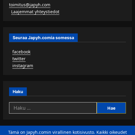
toimitus@japyh.com
▹
Laajemmat yhteystiedot
Seuraa Japyh.comia somessa
▹
facebook
▹
twitter
▹
instagram
Haku
Haku:
Tämä on Japyh.comin virallinen kotisivusto. Kaikki oikeudet