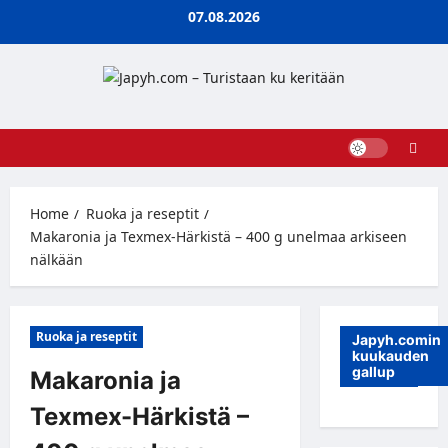
Skip
07.08.2026
to
content
Home
Ruoka ja reseptit
Makaronia ja Texmex-Härkistä – 400 g unelmaa arkiseen
nälkään
Ruoka ja reseptit
Japyh.comin
kuukauden
gallup
Makaronia ja
Texmex-Härkistä –