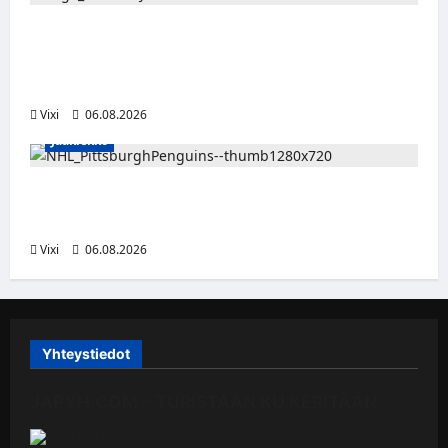
Alex Lintuniemi vahvistaa Jukurien
puolustusta – kokenut puolustaja palaa
Liigaan
Vixi
06.08.2026
Jääkiekko
Ville Koivuselle jättisopimus Pittsburghiin –
kahdeksan vuotta ja 32 miljoonaa dollaria
Vixi
06.08.2026
Yhteystiedot
JAPYH.COM – TURISTAAN KU KERITÄÄN