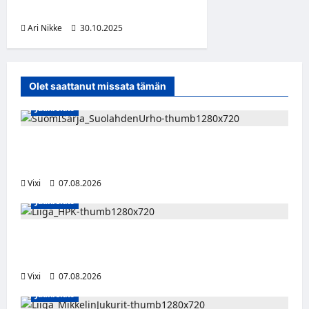
zombi ja kurpitsa lautasella
Ari Nikke
30.10.2025
Olet saattanut missata tämän
Jääkiekko
FPS:n keskushyökkääjä Martti Mäkinen
siirtyy Suolahden Urhoon
Vixi
07.08.2026
Jääkiekko
Viljami Jokirinne jatkaa HPK:ssa kevääseen
2028
Vixi
07.08.2026
Jääkiekko