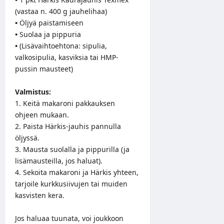
(vastaa n. 400 g jauhelihaa)
•
Öljyä paistamiseen
•
Suolaa ja pippuria
•
(Lisävaihtoehtona: sipulia,
valkosipulia, kasviksia tai HMP-
pussin mausteet)
Valmistus:
1. Keitä makaroni pakkauksen
ohjeen mukaan.
2. Paista Härkis-jauhis pannulla
öljyssä.
3. Mausta suolalla ja pippurilla (ja
lisämausteilla, jos haluat).
4. Sekoita makaroni ja Härkis yhteen,
tarjoile kurkkusiivujen tai muiden
kasvisten kera.
Jos haluaa tuunata, voi joukkoon