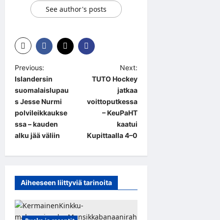
See author's posts
P
Previous:
Next:
Islandersin
TUTO Hockey
o
suomalaislupau
jatkaa
s
s Jesse Nurmi
voittoputkessa
t
polvileikkaukse
– KeuPaHT
ssa – kauden
kaatui
n
alku jää väliin
Kupittaalla 4–0
a
v
i
Aiheeseen liittyviä tarinoita
g
a