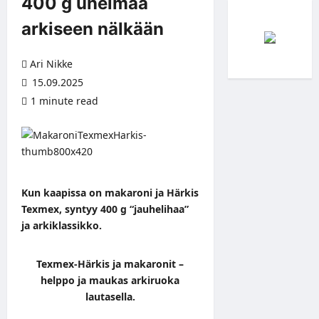
400 g unelmaa
arkiseen nälkään
Ari Nikke
15.09.2025
1 minute read
Kun kaapissa on makaroni ja Härkis
Texmex, syntyy 400 g “jauhelihaa”
ja arkiklassikko.
Texmex-Härkis ja makaronit –
helppo ja maukas arkiruoka
lautasella.