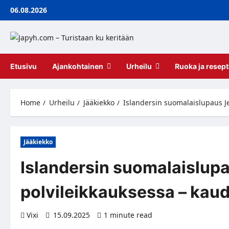
Skip
06.08.2026
to
content
Etusivu
Ajankohtainen
Urheilu
Ruoka ja resept
Home
Urheilu
Jääkiekko
Islandersin suomalaislupaus Je
Jääkiekko
Islandersin suomalaislup
polvileikkauksessa – kaude
Vixi
15.09.2025
1 minute read