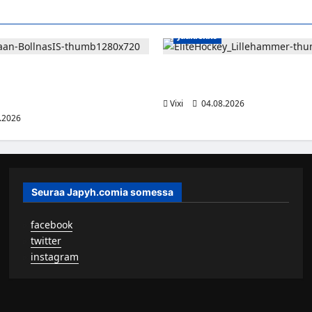
Jääkiekko
jatkaa uraansa Ruotsissa –
Santeri Hartikainen siirtyy Nor
aja lainalle Bollnäs IS:n
hyökkääjä Lillehammerin riveih
Vixi
04.08.2026
.2026
Seuraa Japyh.comia somessa
▹
facebook
▹
twitter
▹
instagram