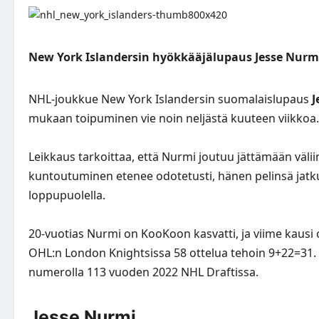
New York Islandersin hyökkääjälupaus Jesse Nurmi, 
NHL-joukkue New York Islandersin suomalaislupaus
J
mukaan toipuminen vie noin neljästä kuuteen viikkoa.
Leikkaus tarkoittaa, että Nurmi joutuu jättämään välii
kuntoutuminen etenee odotetusti, hänen pelinsä jatku
loppupuolella.
20-vuotias Nurmi on KooKoon kasvatti, ja viime kausi
OHL:n London Knightsissa 58 ottelua tehoin 9+22=31. I
numerolla 113 vuoden 2022 NHL Draftissa.
Jesse Nurmi