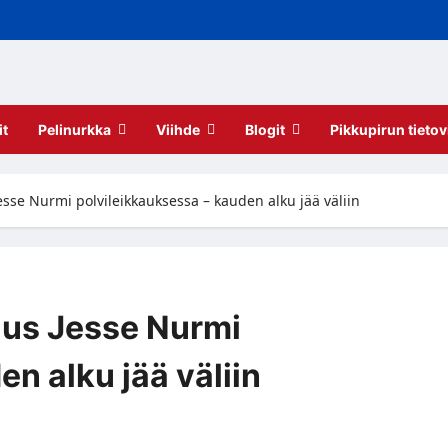
it
Pelinurkka
Viihde
Blogit
Pikkupirun tietov
sse Nurmi polvileikkauksessa – kauden alku jää väliin
aus Jesse Nurmi
n alku jää väliin