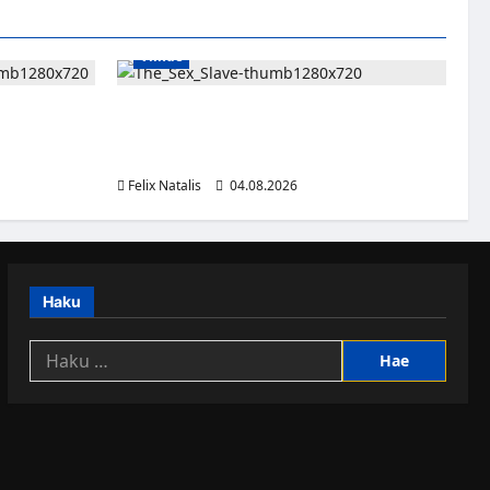
Viihde
jaan – JoKP-
Oma kumppani myi viiden lapsen äitiä
in
seksiorjaksi – pysäyttävä dokumenttisarja
alkaa HBO Maxilla
Felix Natalis
04.08.2026
Haku
Haku: