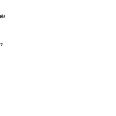
ala
rs