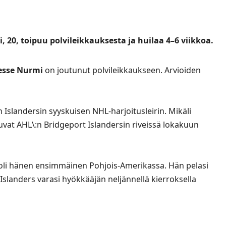
20, toipuu polvileikkauksesta ja huilaa 4–6 viikkoa.
esse Nurmi
on joutunut polvileikkaukseen. Arvioiden
n Islandersin syyskuisen NHL-harjoitusleirin. Mikäli
vat AHL\:n Bridgeport Islandersin riveissä lokakuun
 oli hänen ensimmäinen Pohjois-Amerikassa. Hän pelasi
slanders varasi hyökkääjän neljännellä kierroksella