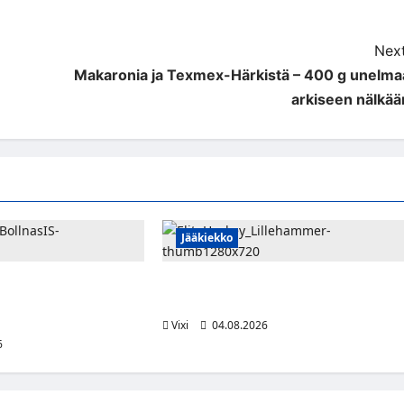
Next
Makaronia ja Texmex-Härkistä – 400 g unelma
arkiseen nälkää
Jääkiekko
aa uraansa Ruotsissa –
Santeri Hartikainen siirtyy Norjaan –
lainalle Bollnäs IS:n
JoKP-hyökkääjä Lillehammerin riveihi
Vixi
04.08.2026
6