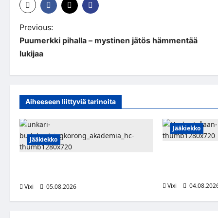
P
Previous:
Puumerkki pihalla – mystinen jätös hämmentää
o
lukijaa
s
t
n
Aiheeseen liittyviä tarinoita
a
Jääkiekko
v
Jääkiekko
i
Severi Väre jatk
kuuropuolustaja 
Pieksämäkeläispuolustaja Niklas
g
riveihin
Karjalainen Unkarin Erste Ligaan
a
Vixi
04.08.202
Vixi
05.08.2026
t