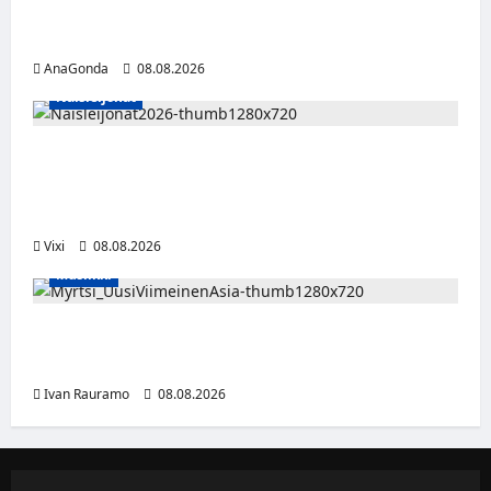
Miikka Ranki jatkaa HCIK:ssa – puolustajalle
kolmas kausi Kaarinassa
AnaGonda
08.08.2026
Naisleijonat
Naisleijonat Sveitsin WEHT-turnaukseen
tällä joukkueella – ottelut näkyvät HBO
Maxilla ja TV5:llä
Vixi
08.08.2026
Musiikki
Myrtsi sanoo uudella singlellään viimeisen
sanan – matka kohti debyyttialbumia jatkuu
Ivan Rauramo
08.08.2026