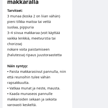
makkaralla
Tarvitset:
3 munaa (koska 2 on liian vähän)
pieni tilkka maitoa tai vettä
suolaa, pippuria
3–4 siivua makkaraa (voit käyttää
vaikka lenkkiä, meetvurstia tai
chorizoa)
nokare voita paistamiseen
(halutessa) ripaus juustoraastetta
Näin syntyy:
•
Paista makkarasiivut pannulla, niin
että reunoihin tulee vähän
rapsakkuutta.
•
Vatkaa munat ja neste, mausta.
•
Kaada munaseos pannulle
makkaroiden sekaan ja sekoita
varovasti keskeltä.