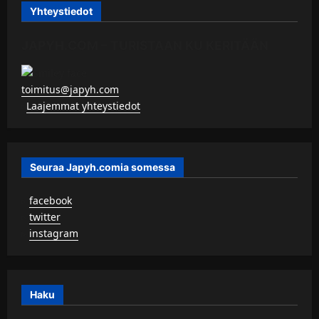
Yhteystiedot
JAPYH.COM – TURISTAAN KU KERITÄÄN
toimitus@japyh.com
▹
Laajemmat yhteystiedot
Seuraa Japyh.comia somessa
▹
facebook
▹
twitter
▹
instagram
Haku