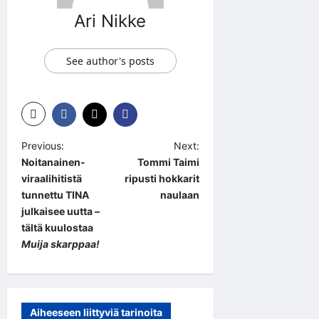
Ari Nikke
See author's posts
P
Previous:
Next:
Noitanainen-
Tommi Taimi
o
viraalihitistä
ripusti hokkarit
s
tunnettu TINA
naulaan
t
julkaisee uutta –
tältä kuulostaa
n
Muija skarppaa!
a
v
i
Aiheeseen liittyviä tarinoita