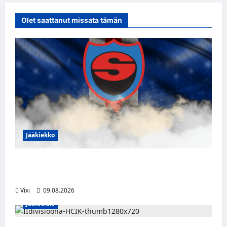
Olet saattanut missata tämän
Jääkiekko
Leevi Kinnunen vahvistaa S-Kiekkoa –
hyökkääjä siirtyy Seinäjoelle Laser HT:stä
Vixi
09.08.2026
Jääkiekko