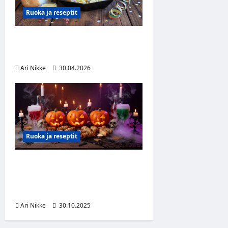
Ruoka ja reseptit
Helppo itsetehty
perunasalaatti
Ari Nikke
30.04.2026
Ruoka ja reseptit
4 karmivan hyvää
Halloween-herkkua – veri,
zombi ja kurpitsa lautasella
Ari Nikke
30.10.2025