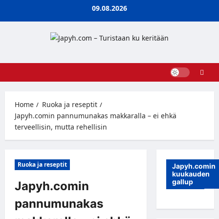
Skip
09.08.2026
to
content
Home
Ruoka ja reseptit
Japyh.comin pannumunakas makkaralla – ei ehkä
terveellisin, mutta rehellisin
Ruoka ja reseptit
Japyh.comin
kuukauden
gallup
Japyh.comin
pannumunakas