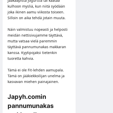
jääkaapista jogurttia tai kaataa
kulhoon mysliä, kun niitä syödään
joka ikinen aamu viikosta toiseen.
Silloin on aika tehdä jotain muuta.
Näin valmistuu nopeasti ja helposti
meidän nettisivujamme täyttävä,
mutta vatsaa vielä paremmin
täyttävä pannumunakas makkaran
kanssa. Kyytipojaksi tietenkin
tuoretta kahvia.
Tämä ei ole Fit-lehden aamupala.
Tämä on jääkiekkoilijan unelma ja
kasvavan miehen painajainen.
Japyh.comin
pannumunakas