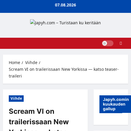
Skip
07.08.2026
to
content
Home
Viihde
Scream VI on trailerissaan New Yorkissa — katso teaser-
traileri
Viihde
Japyh.comin
kuukauden
gallup
Scream VI on
trailerissaan New