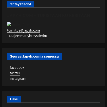
Yhteystiedot
JAPYH.COM – TURISTAAN KU KERITÄÄN
toimitus@japyh.com
▹
Laajemmat yhteystiedot
Seuraa Japyh.comia somessa
▹
facebook
▹
twitter
▹
instagram
Haku