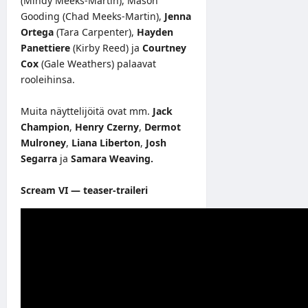
(Mindy Meeks-Martin), Mason
Gooding (Chad Meeks-Martin),
Jenna
Ortega
(Tara Carpenter),
Hayden
Panettiere
(Kirby Reed) ja
Courtney
Cox
(Gale Weathers) palaavat
rooleihinsa.
Muita näyttelijöitä ovat mm.
Jack
Champion
,
Henry Czerny
,
Dermot
Mulroney
,
Liana Liberton
,
Josh
Segarra
ja
Samara Weaving.
Scream VI — teaser-traileri