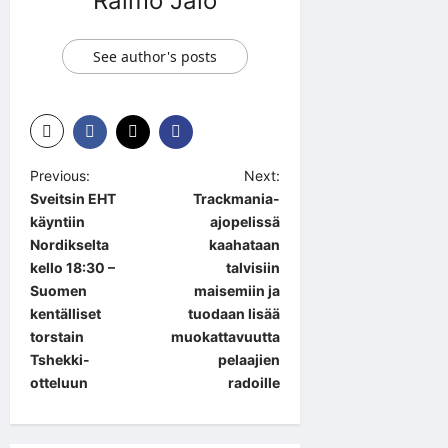
Raimo Jalo
See author's posts
P
Previous:
Next:
Sveitsin EHT
Trackmania-
o
käyntiin
ajopelissä
s
Nordikselta
kaahataan
t
kello 18:30 –
talvisiin
Suomen
maisemiin ja
n
kentälliset
tuodaan lisää
a
torstain
muokattavuutta
Tshekki-
pelaajien
v
otteluun
radoille
i
g