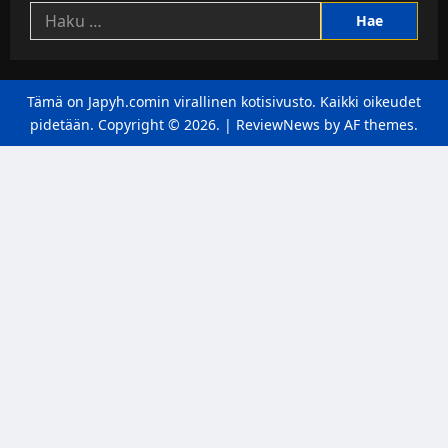
Haku:
Tämä on Japyh.comin virallinen kotisivusto. Kaikki oikeudet
pidetään. Copyright © 2026.
|
ReviewNews
by AF themes.