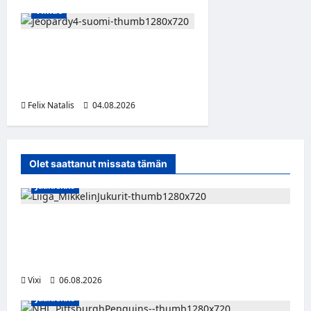
Viihde
Jeopardy! Suomen 4. kausi
alkaa TV5:llä ja HBO Maxilla
1. syyskuuta
Felix Natalis
04.08.2026
0
Olet saattanut missata tämän
Jääkiekko
Alex Lintuniemi vahvistaa Jukurien
puolustusta – kokenut puolustaja palaa
Liigaan
Vixi
06.08.2026
Jääkiekko