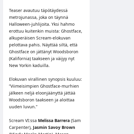
Teaser avautuu täpötäydessä
metrojunassa, joka on täynnä
Halloween-juhlijoita. Yksi hahmo
erottuu kuitenkin muista: Ghostface,
alkuperäisen Scream-elokuvan
pelottava pahis. Näyttää siltä, että
Ghostface on jättänyt Woodsboron
(Kalifornia) taakseen ja väijyy nyt
New Yorkin kaduilla.
Elokuvan virallinen synopsis kuuluu:
”Viimeisimpien Ghostface-murhien
jälkeen neljä eloonjäänyttä jättää
Woodsboron taakseen ja aloittaa
uuden luvun.”
Scream VI:ssa
Melissa Barrera
(Sam
Carpenter),
Jasmin Savoy Brown