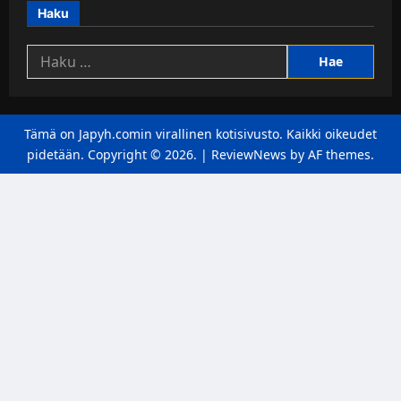
Haku
Haku:
Tämä on Japyh.comin virallinen kotisivusto. Kaikki oikeudet
pidetään. Copyright © 2026.
|
ReviewNews
by AF themes.