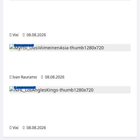
Naisleijonat Sveitsin WEHT-turnaukseen
tällä joukkueella – ottelut näkyvät HBO
Maxilla ja TV5:llä
Vixi
08.08.2026
Musiikki
Myrtsi sanoo uudella singlellään viimeisen
sanan – matka kohti debyyttialbumia jatkuu
Ivan Rauramo
08.08.2026
Jääkiekko
Anže Kopitar saa kuninkaallisen
kunnianosoituksen – numero 11 kattoon ja
patsas areenan eteen
Vixi
08.08.2026