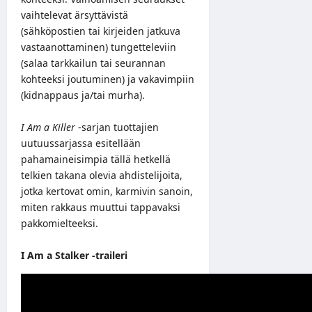
vaihtelevat ärsyttävistä
(sähköpostien tai kirjeiden jatkuva
vastaanottaminen) tungetteleviin
(salaa tarkkailun tai seurannan
kohteeksi joutuminen) ja vakavimpiin
(kidnappaus ja/tai murha).
I Am a Killer
-sarjan tuottajien
uutuussarjassa esitellään
pahamaineisimpia tällä hetkellä
telkien takana olevia ahdistelijoita,
jotka kertovat omin, karmivin sanoin,
miten rakkaus muuttui tappavaksi
pakkomielteeksi.
I Am a Stalker -traileri