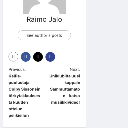
Raimo Jalo
See author's posts
P
Previous:
Next:
KalPa-
Uniklubilta uusi
o
puolustaja
kappale
s
Colby Sissonsin
Sammuttamato
t
törkytaklaukses
n – katso
ta kuuden
musiikkivideo!
n
ottelun
a
pelikiellon
v