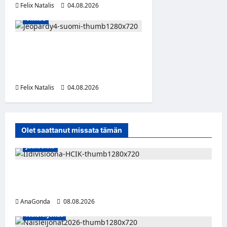
Felix Natalis
04.08.2026
Viihde
Jeopardy! Suomen 4. kausi
alkaa TV5:llä ja HBO Maxilla
1. syyskuuta
Felix Natalis
04.08.2026
0
Olet saattanut missata tämän
Jääkiekko
Miikka Ranki jatkaa HCIK:ssa – puolustajalle
kolmas kausi Kaarinassa
AnaGonda
08.08.2026
Naisleijonat