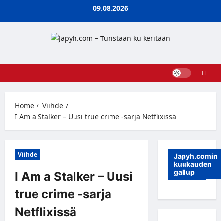
Skip
09.08.2026
to
content
Home
Viihde
I Am a Stalker – Uusi true crime -sarja Netflixissä
Viihde
Japyh.comin
kuukauden
gallup
I Am a Stalker – Uusi
true crime -sarja
Netflixissä