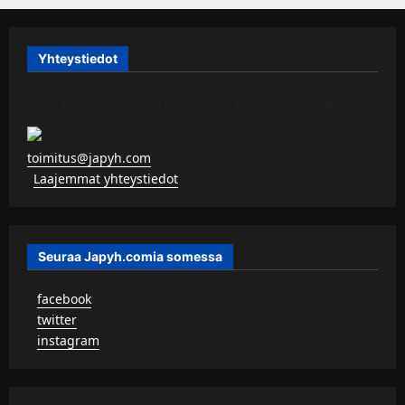
Yhteystiedot
JAPYH.COM – TURISTAAN KU KERITÄÄN
toimitus@japyh.com
▹
Laajemmat yhteystiedot
Seuraa Japyh.comia somessa
▹
facebook
▹
twitter
▹
instagram