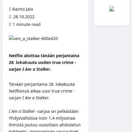
Raimo Jalo
28.10.2022
1 minute read
Netflix aloittaa tänään perjantaina
28. lokakuuta uuden true crime -
sarjan
I Am a Stalker
.
Tänään perjantaina 28. lokakuuta
Netflixissä alkaa uusi true crime -
sarjan
I Am a Stalker
.
I Am a Stalker
-sarjaa on pelkästään
Yhdysvalloissa noin 1,4 miljoonaa
ihmistä joutuu vuosittain ahdistelun
kohteeksi. Vainoamisen seuraukset