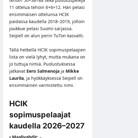
tehoin 50+38=88 sekä pudotuspelejä
11 ottelua tehoin 6+6=12. Hän pelasi
ensimmäisen ottelunsa HCIK
paidassa kaudella 2018–2019, jolloin
joukkue pelasi Suomi-sarjassa.
Seipell on alun perin TuTon kasvatti.
Tällä hetkellä HCIK sopimuspelaajien
lista on vielä lyhyt, mutta mukana on
jo tuttuja nimiä. Puolustuksessa
jatkavat
Eero Salmenoja
ja
Mikke
Laurila
, ja hyökkäyksessä Seipell on
ensimmäinen varmistettu nimi.
HCIK
sopimuspelaajat
kaudella 2026–2027
• Maalivahdit:
–