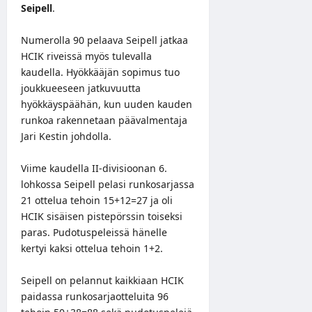
Seipell
.
Numerolla 90 pelaava Seipell jatkaa
HCIK riveissä myös tulevalla
kaudella. Hyökkääjän sopimus tuo
joukkueeseen jatkuvuutta
hyökkäyspäähän, kun uuden kauden
runkoa rakennetaan päävalmentaja
Jari Kestin johdolla.
Viime kaudella II-divisioonan 6.
lohkossa Seipell pelasi runkosarjassa
21 ottelua tehoin 15+12=27 ja oli
HCIK sisäisen pistepörssin toiseksi
paras. Pudotuspeleissä hänelle
kertyi kaksi ottelua tehoin 1+2.
Seipell on pelannut kaikkiaan HCIK
paidassa runkosarjaotteluita 96