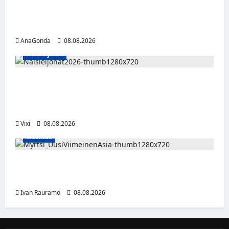
Miikka Ranki jatkaa HCIK:ssa – puolustajalle
kolmas kausi Kaarinassa
AnaGonda
08.08.2026
Naisleijonat
Naisleijonat Sveitsin WEHT-turnaukseen
tällä joukkueella – ottelut näkyvät HBO
Maxilla ja TV5:llä
Vixi
08.08.2026
Musiikki
Myrtsi sanoo uudella singlellään viimeisen
sanan – matka kohti debyyttialbumia jatkuu
Ivan Rauramo
08.08.2026