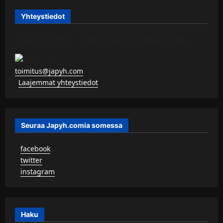
Yhteystiedot
JAPYH.COM – TURISTAAN KU KERITÄÄN
toimitus@japyh.com
▹
Laajemmat yhteystiedot
Seuraa Japyh.comia somessa
▹
facebook
▹
twitter
▹
instagram
Haku