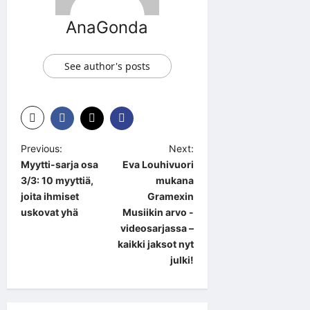
AnaGonda
See author's posts
P
Previous:
Next:
Myytti-sarja osa
Eva Louhivuori
o
3/3: 10 myyttiä,
mukana
s
joita ihmiset
Gramexin
t
uskovat yhä
Musiikin arvo -
videosarjassa –
n
kaikki jaksot nyt
a
julki!
v
i