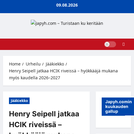
Skip
09.08.2026
to
content
Home
Urheilu
Jääkiekko
Henry Seipell jatkaa HCIK riveissä – hyökkääjä mukana
myös kaudella 2026–2027
Jääkiekko
Japyh.comin
kuukauden
gallup
Henry Seipell jatkaa
HCIK riveissä –