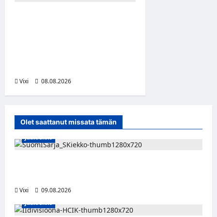
Anže Kopitar saa
kuninkaallisen
kunnianosoituksen –
numero 11 kattoon ja patsas
areenan eteen
Vixi
08.08.2026
Olet saattanut missata tämän
Jääkiekko
Leevi Kinnunen vahvistaa S-Kiekkoa –
hyökkääjä siirtyy Seinäjoelle Laser HT:stä
Vixi
09.08.2026
Jääkiekko