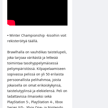
•
Winter Championship -kisoihin voit
rekisteröityä
täällä
.
Brawlhalla on vauhdikas taistelupeli,
joka tarjoaa värikästä ja letkeää
toimintaa tasohyppelymäisessä
peliympäristössä. Kilpapelaamiseen
sopivassa pelissä on yli 50 erilaista
persoonallista pelihahmoa, joista
jokaisella on omat erikoiskykynsä,
taistelutyylinsä ja elekielensä. Peli on
ladattavissa ilmaiseksi sekä
PlayStation 5-, PlayStation 4-, Xbox
Series X/S-, Xbox One- ja Nintendo