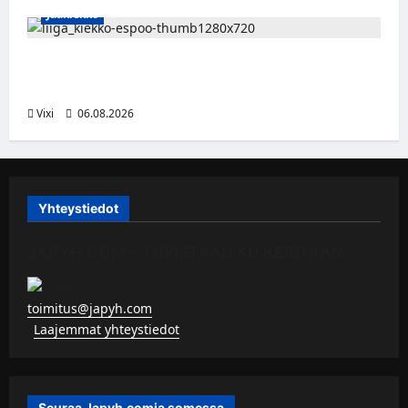
Jääkiekko
Ruotsalaishyökkääjä Linus Öberg siirtyy
Kiekko-Espooseen
Vixi
06.08.2026
Yhteystiedot
JAPYH.COM – TURISTAAN KU KERITÄÄN
toimitus@japyh.com
▹
Laajemmat yhteystiedot
Seuraa Japyh.comia somessa