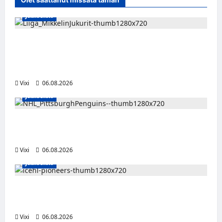
Jääkiekko
Alex Lintuniemi vahvistaa Jukurien
puolustusta – kokenut puolustaja palaa
Liigaan
Vixi
06.08.2026
Jääkiekko
Ville Koivuselle jättisopimus Pittsburghiin –
kahdeksan vuotta ja 32 miljoonaa dollaria
Vixi
06.08.2026
Jääkiekko
Jesse Seppälä siirtyy Itävaltaan – Pioneers
Vorarlbergin suomalaisryhmä kasvaa
Vixi
06.08.2026