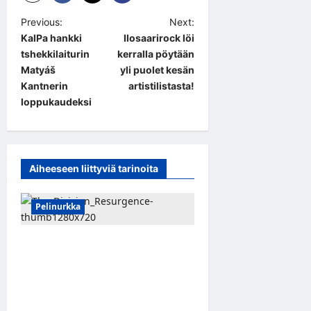
P
Previous:
Next:
KalPa hankki
Ilosaarirock löi
o
tshekkilaiturin
kerralla pöytään
s
Matyáš
yli puolet kesän
t
Kantnerin
artistilistasta!
loppukaudeksi
n
a
v
Aiheeseen liittyviä tarinoita
i
g
Pelinurkka
a
t
Taktista The Division
i
Resurgence -toimintapeliä
o
voi nyt pelata ilmaiseksi
tietokoneella
n