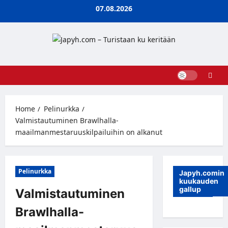
Skip
07.08.2026
to
content
Home
Pelinurkka
Valmistautuminen Brawlhalla-
maailmanmestaruuskilpailuihin on alkanut
Pelinurkka
Japyh.comin
kuukauden
gallup
Valmistautuminen
Brawlhalla-