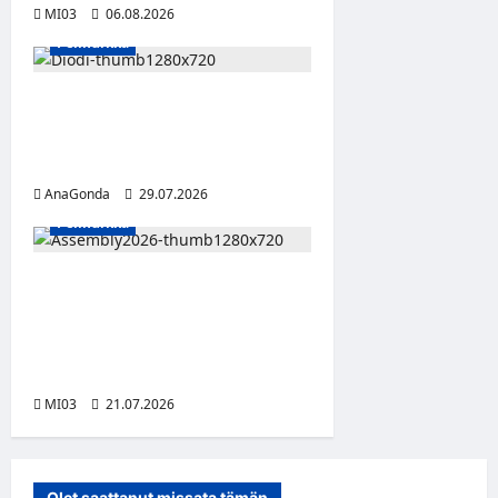
MI03
06.08.2026
Pelinurkka
DIODI-digikorujen toinen
vuosi yhdistää tunteet ja
teknologian
AnaGonda
29.07.2026
Pelinurkka
Assembly Summer etsii
seuraavaa suomalaista
innovaatiota vibe coding -
tekoälykilpailulla
MI03
21.07.2026
Olet saattanut missata tämän