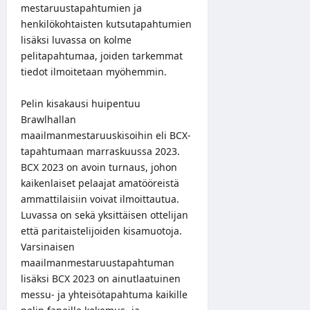
mestaruustapahtumien ja
henkilökohtaisten kutsutapahtumien
lisäksi luvassa on kolme
pelitapahtumaa, joiden tarkemmat
tiedot ilmoitetaan myöhemmin.
Pelin kisakausi huipentuu
Brawlhallan
maailmanmestaruuskisoihin eli BCX-
tapahtumaan marraskuussa 2023.
BCX 2023 on avoin turnaus, johon
kaikenlaiset pelaajat amatööreistä
ammattilaisiin voivat ilmoittautua.
Luvassa on sekä yksittäisen ottelijan
että paritaistelijoiden kisamuotoja.
Varsinaisen
maailmanmestaruustapahtuman
lisäksi BCX 2023 on ainutlaatuinen
messu- ja yhteisötapahtuma kaikille