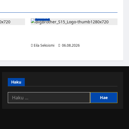
Viihde
g siirtyy
Big Brother Suomi palaa MTV3:lle – luvassa
24/7-livestream ja suorat häätölähetykset
Eila Seksismi
06.08.2026
Haku
Haku: