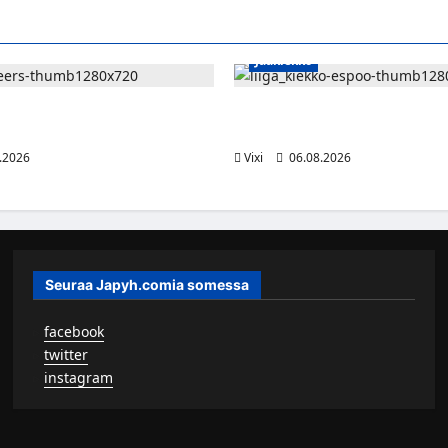
Jääkiekko
ä siirtyy Itävaltaan – Pioneers
Ruotsalaishyökkääjä Linus Öber
n suomalaisryhmä kasvaa
Kiekko-Espooseen
.2026
Vixi
06.08.2026
Seuraa Japyh.comia somessa
▹
facebook
▹
twitter
▹
instagram