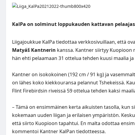
KalPa on solminut loppukauden kattavan pelaajas
Liigajoukkue KalPa tiedottaa
verkkosivuillaan
, että o
Matyáš Kantnerin
kanssa. Kantner siirtyy Kuopioon 
hän ehti pelaamaan 31 ottelua tehden kuusi maalia ja 
Kantner on isokokoinen (192 cm / 91 kg) ja vasemmalta 
on lähes koko kiekkouransa pelannut Tshekeissä. Kaud
Flint Firebirdsin riveissä 59 ottelua tehden kaksi maali
– Tämä on ensimmäinen kerta aikuisten tasolla, kun s
kokemaan uuden liigan ja erilaisen ympäristön. Kesku
että siirto Kuopioon tapahtui. En malta odottaa ensi
kommentoi Kantner KalPan tiedotteessa.