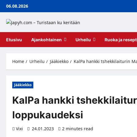
Skip
06.08.2026
to
content
Etusivu
Ajankohtainen
Urheilu
Ruoka ja resept
Home
Urheilu
Jääkiekko
KalPa hankki tshekkilaiturin 
Jääkiekko
KalPa hankki tshekkilaitu
loppukaudeksi
Vixi
24.01.2023
2 minutes read