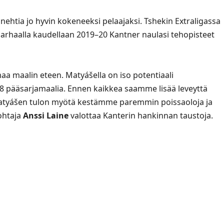
nehtia jo hyvin kokeneeksi pelaajaksi. Tshekin Extraligassa
arhaalla kaudellaan 2019–20 Kantner naulasi tehopisteet
maa maalin eteen. Matyášella on iso potentiaali
8 pääsarjamaalia. Ennen kaikkea saamme lisää leveyttä
Matyášen tulon myötä kestämme paremmin poissaoloja ja
johtaja
Anssi Laine
valottaa Kanterin hankinnan taustoja.