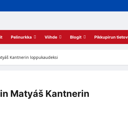
it
Pelinurkka
Viihde
Blogit
Pikkupirun tietov
Matyáš Kantnerin loppukaudeksi
rin Matyáš Kantnerin