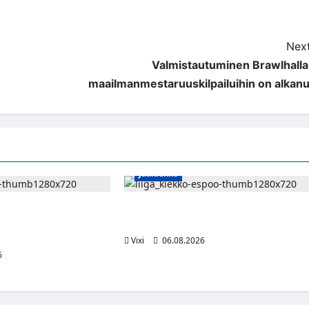
Next
Valmistautuminen Brawlhalla
maailmanmestaruuskilpailuihin on alkanu
Jääkiekko
rtyy Itävaltaan –
Ruotsalaishyökkääjä Linus Öberg
bergin suomalaisryhmä
siirtyy Kiekko-Espooseen
Vixi
06.08.2026
6