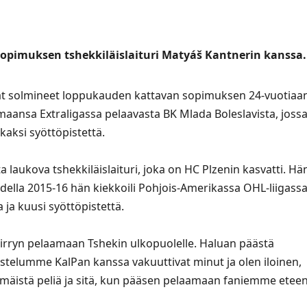
opimuksen tshekkiläislaituri Matyáš Kantnerin kanssa.
vat solmineet loppukauden kattavan sopimuksen 24-vuotiaa
maansa Extraligassa pelaavasta BK Mlada Boleslavista, joss
kaksi syöttöpistettä.
laukova tshekkiläislaituri, joka on HC Plzenin kasvatti. Hä
ella 2015-16 hän kiekkoili Pohjois-Amerikassa OHL-liigass
a ja kuusi syöttöpistettä.
iirryn pelaamaan Tshekin ulkopuolelle. Haluan päästä
stelumme KalPan kanssa vakuuttivat minut ja olen iloinen,
mmäistä peliä ja sitä, kun pääsen pelaamaan faniemme eteen