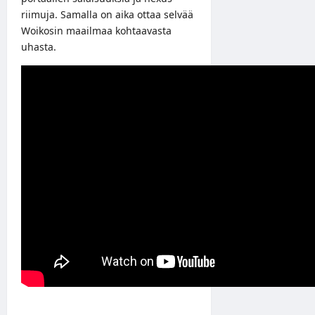
riimuja. Samalla on aika ottaa selvää
Woikosin maailmaa kohtaavasta
uhasta.