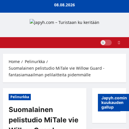
Skip
08.08.2026
to
content
Home
Pelinurkka
Suomalainen pelistudio MiTale vie Willow Guard -
fantasiamaailman pelilaitteita pidemmälle
Pelinurkka
Japyh.comin
kuukauden
gallup
Suomalainen
pelistudio MiTale vie