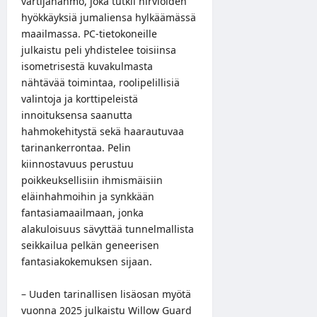
vartijahahmo, joka tutkii hirviöiden
hyökkäyksiä jumaliensa hylkäämässä
maailmassa. PC-tietokoneille
julkaistu peli yhdistelee toisiinsa
isometrisestä kuvakulmasta
nähtävää toimintaa, roolipelillisiä
valintoja ja korttipeleistä
innoituksensa saanutta
hahmokehitystä sekä haarautuvaa
tarinankerrontaa. Pelin
kiinnostavuus perustuu
poikkeuksellisiin ihmismäisiin
eläinhahmoihin ja synkkään
fantasiamaailmaan, jonka
alakuloisuus sävyttää tunnelmallista
seikkailua pelkän geneerisen
fantasiakokemuksen sijaan.
– Uuden tarinallisen lisäosan myötä
vuonna 2025 julkaistu Willow Guard