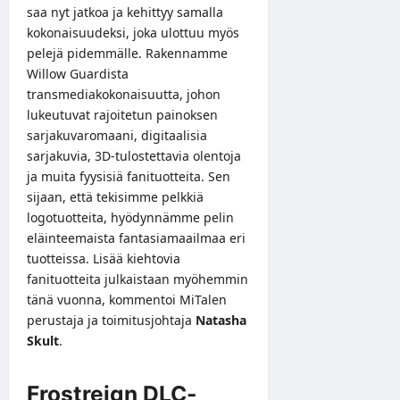
saa nyt jatkoa ja kehittyy samalla
kokonaisuudeksi, joka ulottuu myös
pelejä pidemmälle. Rakennamme
Willow Guardista
transmediakokonaisuutta, johon
lukeutuvat rajoitetun painoksen
sarjakuvaromaani, digitaalisia
sarjakuvia, 3D-tulostettavia olentoja
ja muita fyysisiä fanituotteita. Sen
sijaan, että tekisimme pelkkiä
logotuotteita, hyödynnämme pelin
eläinteemaista fantasiamaailmaa eri
tuotteissa. Lisää kiehtovia
fanituotteita julkaistaan myöhemmin
tänä vuonna, kommentoi MiTalen
perustaja ja toimitusjohtaja
Natasha
Skult
.
Frostreign DLC-