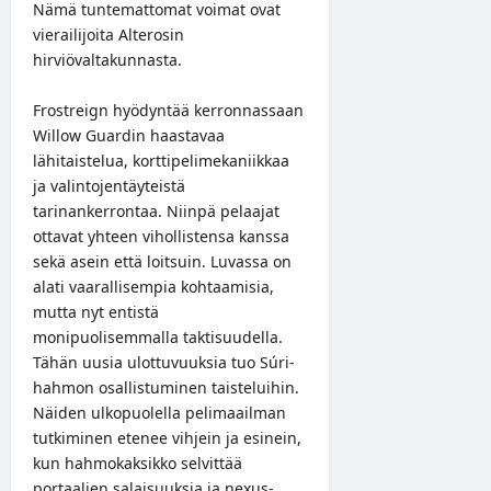
Nämä tuntemattomat voimat ovat
vierailijoita Alterosin
hirviövaltakunnasta.
Frostreign hyödyntää kerronnassaan
Willow Guardin haastavaa
lähitaistelua, korttipelimekaniikkaa
ja valintojentäyteistä
tarinankerrontaa. Niinpä pelaajat
ottavat yhteen vihollistensa kanssa
sekä asein että loitsuin. Luvassa on
alati vaarallisempia kohtaamisia,
mutta nyt entistä
monipuolisemmalla taktisuudella.
Tähän uusia ulottuvuuksia tuo Súri-
hahmon osallistuminen taisteluihin.
Näiden ulkopuolella pelimaailman
tutkiminen etenee vihjein ja esinein,
kun hahmokaksikko selvittää
portaalien salaisuuksia ja nexus-