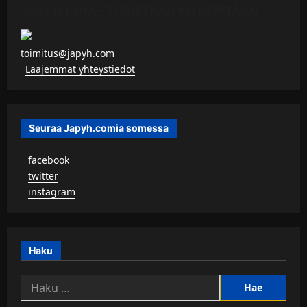
JAPYH.COM – TURISTAAN KU KERITÄÄN
toimitus@japyh.com
▹
Laajemmat yhteystiedot
Seuraa Japyh.comia somessa
▹
facebook
▹
twitter
▹
instagram
Haku
Haku: