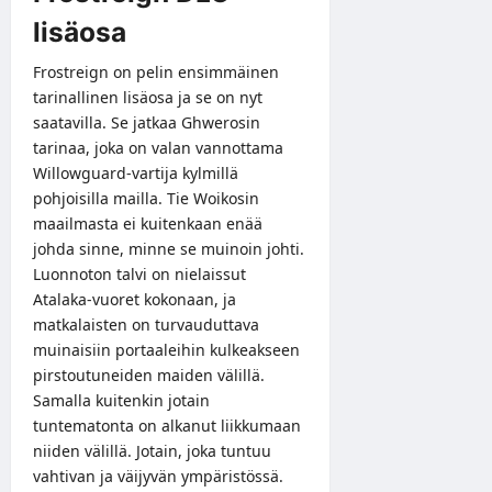
lisäosa
Frostreign on pelin ensimmäinen
tarinallinen lisäosa ja se on nyt
saatavilla. Se jatkaa Ghwerosin
tarinaa, joka on valan vannottama
Willowguard-vartija kylmillä
pohjoisilla mailla. Tie Woikosin
maailmasta ei kuitenkaan enää
johda sinne, minne se muinoin johti.
Luonnoton talvi on nielaissut
Atalaka-vuoret kokonaan, ja
matkalaisten on turvauduttava
muinaisiin portaaleihin kulkeakseen
pirstoutuneiden maiden välillä.
Samalla kuitenkin jotain
tuntematonta on alkanut liikkumaan
niiden välillä. Jotain, joka tuntuu
vahtivan ja väijyvän ympäristössä.