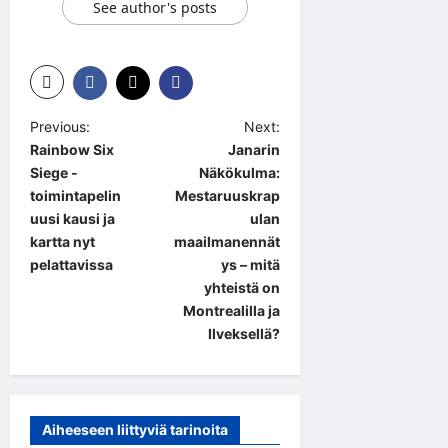
See author's posts
P
Previous:
Next:
Rainbow Six
Janarin
o
Siege -
Näkökulma:
s
toimintapelin
Mestaruuskrap
t
uusi kausi ja
ulan
kartta nyt
maailmanennät
n
pelattavissa
ys – mitä
a
yhteistä on
Montrealilla ja
v
Ilveksellä?
i
g
a
Aiheeseen liittyviä tarinoita
t