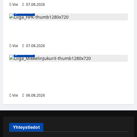
Vixi
07.08.2026
Jääkiekko
Viljami Jokirinne jatkaa HPK:ssa kevääseen
2028
Vixi
07.08.2026
Jääkiekko
Alex Lintuniemi vahvistaa Jukurien
puolustusta – kokenut puolustaja palaa
Liigaan
Vixi
06.08.2026
Yhteystiedot