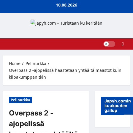
Skip
10.08.2026
to
content
Home
Pelinurkka
Overpass 2 -ajopelissä haastetaan yhtäältä maastot kuin
kilpakumppanitkin
Pelinurkka
Japyh.comin
kuukauden
gallup
Overpass 2 -
ajopelissä