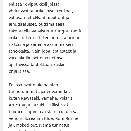
Näissä ”kivipoukkoilijoissa”
yhdistyvät suurikokoiset renkaat,
valtavan tehokkaat moottorit ja
ainutlaatuiset, putkimaisella
rakenteella vahvistetut rungot. Tämä
erikoisrakenne tekee autoista hurjan
näköisiä ja samalla äärimmäisen
tehokkaita. Näin jopa isot esteet ja
vaikeakulkuiset maastot ovat
ajettavissa taidokkaan kuskin
ohjaksissa.
Pelissä ovat mukana alan
tunnetuimmat ajoneuvomerkit,
kuten Kawasaki, Yamaha, Polaris,
Artic Cat ja Suzuki. Lisäksi rock
bouncer -ajoneuvoista mukana ovat
Venom, Screamin Blue, Rum Runner
ja Smoked-out. Nämä tunnetut