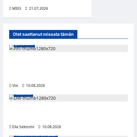
tekoälykilpailulla
MI03
21.07.2026
Olet saattanut missata tämän
Jääkiekko
Onni Hautamäki teki suomalaista
jääkiekkohistoriaa – ensimmäisenä
suomalaisena NHL-sopimukseen
Vixi
10.08.2026
Musiikki
Dw julkaisi uuden Palokunta-singlen –
kolmas studioalbumi valmistelussa
Eila Seksismi
10.08.2026
Yleisurheilun EM 2026