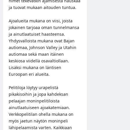
nimet tekevätkin ajamisesta hauskaa
ja tuovat mukaan aitouden tuntua.
Ajoalueita mukana on viisi, joista
jokainen tarjoaa oman tunnelmansa
ja ainutlaatuiset haasteensa.
Yhdysvalloista mukana ovat Bajan
autiomaa, Johnson Valley ja Utahin
autiomaa sekä maan itäinen
keskiosa viidellä osavaltiollaan.
Lisäksi mukana on läntisen
Euroopan eri alueita.
Pelitiloja löytyy urapelistä
pikakisoihin ja jopa kahdeksan
pelaajan moninpelitiloista
ainutlaatuiseen ajoakatemiaan.
Verkkopelitilan ohella mukana on
myös jaetun näytön moninpeli
lähipelaamista varten. Kaikkiaan