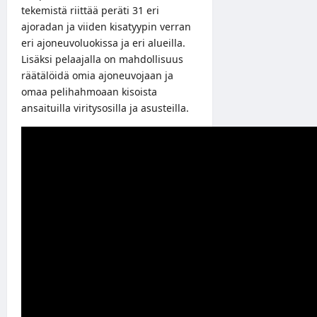
tekemistä riittää peräti 31 eri
ajoradan ja viiden kisatyypin verran
eri ajoneuvoluokissa ja eri alueilla.
Lisäksi pelaajalla on mahdollisuus
räätälöidä omia ajoneuvojaan ja
omaa pelihahmoaan kisoista
ansaituilla viritysosilla ja asusteilla.