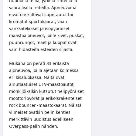
huonoilla teillä, jyrkillä rinteillä ja
vaarallisilla reiteillä. Ajoneuvoina
eivät ole kiiltävät superautot tai
kromatut sporttikaarat, vaan
vankkatekoiset ja isopyöräiset
maastoajoneuvot, joille kivet, puskat,
puunrungot, mäet ja kuopat ovat
vain hidasteita esteiden sijasta.
Mukana on peräti 33 erilaista
ajoneuvoa, joilla ajetaan kolmessa
eri kisaluokassa. Näitä ovat
ainutlaatuiset UTV-maastoautot,
mönkijöiksikin kutsutut nelipyöräiset
moottoripyörät ja erikoisrakenteiset
rock bouncer -maastokaarat. Näistä
viimeiset ovatkin pelin kenties
merkittävin uudistus edelliseen
Overpass-pelin nähden.