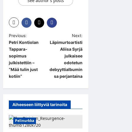
See author's posts
P
Previous:
Next:
Petri Kontiolan
Läpimurtoartisti
o
Tappara-
Aliisa Syrjä
s
sopimus
julkaisee
t
julkistettiin –
odotetun
”Mää tulin just
debyyttialbumin
n
kotiin”
sa perjantaina
a
v
i
Aiheeseen liittyviä tarinoita
g
a
Pelinurkka
t