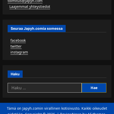
toimitus@japyh.com
▹
Laajemmat yhteystiedot
Seuraa Japyh.comia somessa
▹
facebook
▹
twitter
▹
instagram
Haku
Haku:
Tämä on Japyh.comin virallinen kotisivusto. Kaikki oikeudet