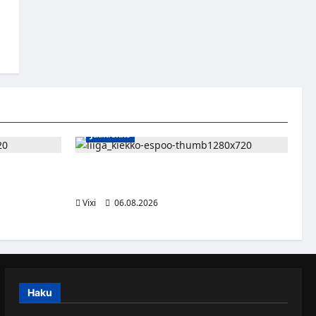
Jääkiekko
n – Pioneers
Ruotsalaishyökkääjä Linus Öberg siirtyy
kasvaa
Kiekko-Espooseen
Vixi
06.08.2026
Haku