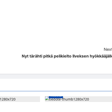
Next
Nyt tärähti pitkä pelikielto Ilveksen hyökkääjäll
Tiedote
i laamalomalta – kaksi
Japyh.com tiedottaa: Heinäkuun gallup