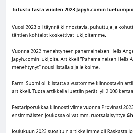
Tutustu tästä vuoden 2023 Japyh.comin luetuimpiin
Vuosi 2023 oli täynnä kiinnostavia, puhuttuja ja kohu
tähtien kohtalot koskettivat lukijoitamme.
Vuonna 2022 menehtyneen pahamaineisen Hells Angel
Japyh.comin lukijoita. Artikkeli ”
Pahamaineisen Hells A
menehtynyt
” nousi listalla sijalle kolme.
Farmi Suomi oli kiistatta sivustomme kiinnostavin artikk
artikkeli. Tuota artikkelia luettiin peräti yli 2 000 kertaa
Festariporukkaa kiinnosti viime vuonna Provinssi 2023
ensimmäisten joukossa olivat mm. ruotsalaisyhtye
Gh
Joulukuun 2023 suosituin artikkelimme oli
Raskasta jo