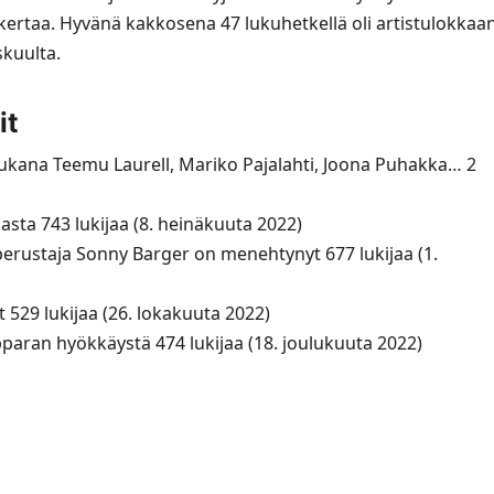
 kertaa. Hyvänä kakkosena 47 lukuhetkellä oli artistulokkaa
skuulta.
it
mukana Teemu Laurell, Mariko Pajalahti, Joona Puhakka… 2
asta 743 lukijaa (8. heinäkuuta 2022)
erustaja Sonny Barger on menehtynyt 677 lukijaa (1.
t 529 lukijaa (26. lokakuuta 2022)
pparan hyökkäystä 474 lukijaa (18. joulukuuta 2022)