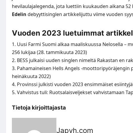
hevilaulajalegenda
, jota luettiin kuukauden aikana 52
Edelin
debyyttisinglen artikkelijuttu viime vuoden syy
Vuoden 2023 luetuimmat artikkel
1. Uusi Farmi Suomi alkaa maaliskuussa Nelosella – 
256 lukijaa (28. tammikuuta 2023)
2. BESS julkaisi uuden singlen nimeltä Rakastan en rak
3. Pahamaineisen Hells Angels -moottoripyöräjengin p
heinäkuuta 2022)
4. Provinssi julkisti vuoden 2023 ensimmäiset esiintyjä
5. Vahvistus tuli: Ruotsalaisveljekset vahvistamaan Ta
Tietoja kirjoittajasta
Japyh.com