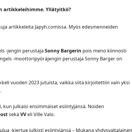
 artikkeleihimme. Yllätyitkö?
ttuja artikkeleita Japyh.comissa. Myös edesmenneiden
s -jengin perustaja
Sonny Bargerin
pois meno kiinnosti
ngels -moottoripyöräjengin perustaja Sonny Barger on
eli vuoden 2023 jutuista, vaikka siitä kirjoitettiin vain yksi
.
, kun julkaisi ensimmäiset esiintyjänsä. Noiden
ost
sekä
VV
eli Ville Valo.
ulua -kiertue julkisti esiintyjänsä – Mukana yhdysvaltalaine