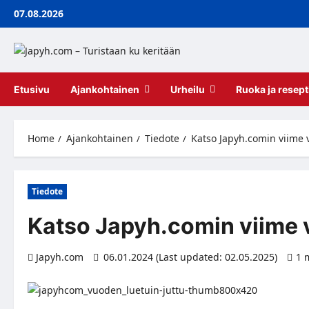
Skip
07.08.2026
to
content
Etusivu
Ajankohtainen
Urheilu
Ruoka ja resept
Home
Ajankohtainen
Tiedote
Katso Japyh.comin viime 
Tiedote
Katso Japyh.comin viime 
Japyh.com
06.01.2024 (Last updated: 02.05.2025)
1 