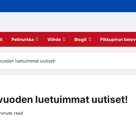
it
Pelinurkka
Viihde
Blogit
Pikkupirun tietov
vuoden luetuimmat uutiset!
vuoden luetuimmat uutiset!
minute read