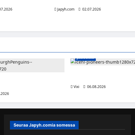
öpassit
kysyy
07.2026
Japyh.com
02.07.2026
Jääkiekko
Jesse Seppälä siirtyy Itävaltaa
Vorarlbergin suomalaisryhmä 
lle jättisopimus Pittsburghiin –
otta ja 32 miljoonaa dollaria
Vixi
06.08.2026
.2026
Seuraa Japyh.comia somessa