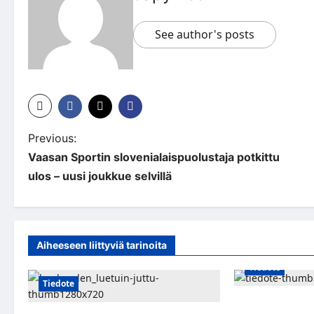
See author's posts
P
Previous:
Vaasan Sportin slovenialaispuolustaja potkittu
o
ulos – uusi joukkue selvillä
s
t
n
Aiheeseen liittyviä tarinoita
a
Tiedote
Tiedote
v
Japyh.com palas