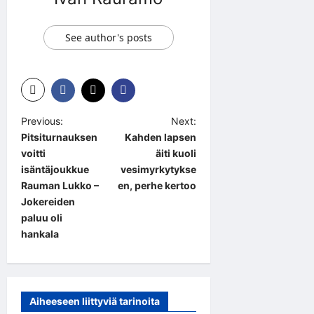
See author's posts
P
Previous:
Next:
Pitsiturnauksen
Kahden lapsen
o
voitti
äiti kuoli
s
isäntäjoukkue
vesimyrkytykse
t
Rauman Lukko –
en, perhe kertoo
Jokereiden
n
paluu oli
a
hankala
v
i
g
Aiheeseen liittyviä tarinoita