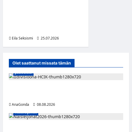
Kreikassa ajetaan yhä
romahtaneella sillalla –
vaihtoehtona kymmenien
kilometrien kiertomatka
Eila Seksismi
25.07.2026
Olet saattanut missata tämän
Jääkiekko
Miikka Ranki jatkaa HCIK:ssa – puolustajalle
kolmas kausi Kaarinassa
AnaGonda
08.08.2026
Naisleijonat
Naisleijonat Sveitsin WEHT-turnaukseen