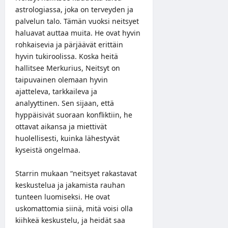
astrologiassa, joka on terveyden ja
palvelun talo. Tämän vuoksi neitsyet
haluavat auttaa muita. He ovat hyvin
rohkaisevia ja pärjäävät erittäin
hyvin tukiroolissa. Koska heitä
hallitsee Merkurius, Neitsyt on
taipuvainen olemaan hyvin
ajatteleva, tarkkaileva ja
analyyttinen. Sen sijaan, että
hyppäisivät suoraan konfliktiin, he
ottavat aikansa ja miettivät
huolellisesti, kuinka lähestyvät
kyseistä ongelmaa.
Starrin mukaan “neitsyet rakastavat
keskustelua ja jakamista rauhan
tunteen luomiseksi. He ovat
uskomattomia siinä, mitä voisi olla
kiihkeä keskustelu, ja heidät saa