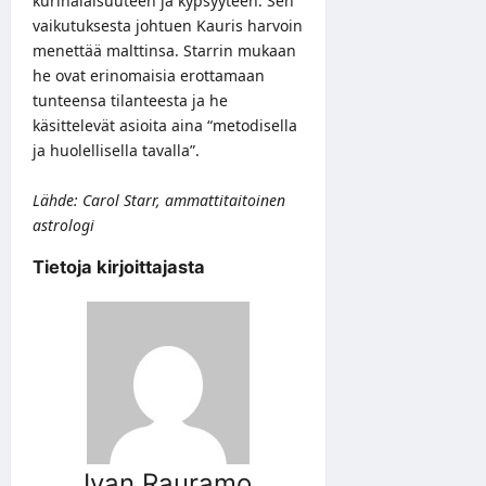
kurinalaisuuteen ja kypsyyteen. Sen
vaikutuksesta johtuen Kauris harvoin
menettää malttinsa. Starrin mukaan
he ovat erinomaisia erottamaan
tunteensa tilanteesta ja he
käsittelevät asioita aina “metodisella
ja huolellisella tavalla”.
Lähde: Carol Starr, ammattitaitoinen
astrologi
Tietoja kirjoittajasta
Ivan Rauramo