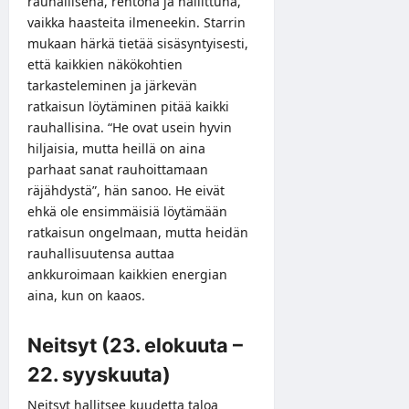
rauhallisena, rentona ja hallittuna,
vaikka haasteita ilmeneekin. Starrin
mukaan härkä tietää sisäsyntyisesti,
että kaikkien näkökohtien
tarkasteleminen ja järkevän
ratkaisun löytäminen pitää kaikki
rauhallisina. “He ovat usein hyvin
hiljaisia, mutta heillä on aina
parhaat sanat rauhoittamaan
räjähdystä”, hän sanoo. He eivät
ehkä ole ensimmäisiä löytämään
ratkaisun ongelmaan, mutta heidän
rauhallisuutensa auttaa
ankkuroimaan kaikkien energian
aina, kun on kaaos.
Neitsyt (23. elokuuta –
22. syyskuuta)
Neitsyt hallitsee kuudetta taloa