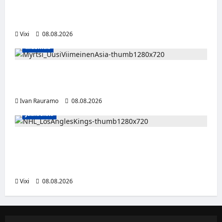
tällä joukkueella – ottelut näkyvät HBO
Maxilla ja TV5:llä
Vixi
08.08.2026
Musiikki
Myrtsi sanoo uudella singlellään viimeisen
sanan – matka kohti debyyttialbumia jatkuu
Ivan Rauramo
08.08.2026
Jääkiekko
Anže Kopitar saa kuninkaallisen
kunnianosoituksen – numero 11 kattoon ja
patsas areenan eteen
Vixi
08.08.2026