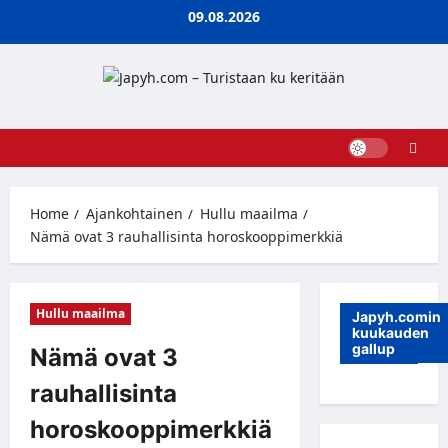
Skip
09.08.2026
to
content
Home
Ajankohtainen
Hullu maailma
Nämä ovat 3 rauhallisinta horoskooppimerkkiä
Hullu maailma
Japyh.comin
kuukauden
gallup
Nämä ovat 3
rauhallisinta
horoskooppimerkkiä