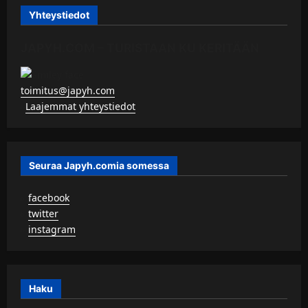
Yhteystiedot
JAPYH.COM – TURISTAAN KU KERITÄÄN
toimitus@japyh.com
▹
Laajemmat yhteystiedot
Seuraa Japyh.comia somessa
▹
facebook
▹
twitter
▹
instagram
Haku