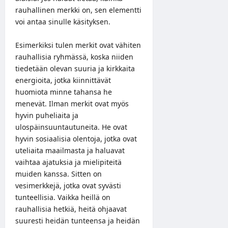
rauhallinen merkki on, sen elementti
voi antaa sinulle käsityksen.
Esimerkiksi tulen merkit ovat vähiten
rauhallisia ryhmässä, koska niiden
tiedetään olevan suuria ja kirkkaita
energioita, jotka kiinnittävät
huomiota minne tahansa he
menevät. Ilman merkit ovat myös
hyvin puheliaita ja
ulospäinsuuntautuneita. He ovat
hyvin sosiaalisia olentoja, jotka ovat
uteliaita maailmasta ja haluavat
vaihtaa ajatuksia ja mielipiteitä
muiden kanssa. Sitten on
vesimerkkejä, jotka ovat syvästi
tunteellisia. Vaikka heillä on
rauhallisia hetkiä, heitä ohjaavat
suuresti heidän tunteensa ja heidän