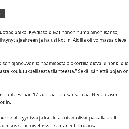
ä.
2-vuotias poika. Kyydissä olivat hänen humalainen isänsä,
ihtynyt ajaakseen ja halusi kotiin. Äidillä oli voimassa oleva
toisen ajoneuvon lainaamisesta ajokortilla olevalle henkilölle
tavasta koulutuksellisesta tilanteesta.” Sekä isän että pojan on
en antaessaan 12-vuotiaan poikansa ajaa. Negatiivisen
otiin.
rhe oli kyydissä ja kaikki aikuiset olivat paikalla – silti
ut, vaan koska aikuiset eivät kantaneet omaansa.