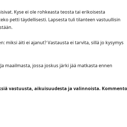
isivat. Kyse ei ole rohkeasta teosta tai erikoisesta
o petti täydellisesti. Lapsesta tuli tilanteen vastuullisin
istään.
iksi äiti ei ajanut? Vastausta ei tarvita, sillä jo kysymys
. Ja maailmasta, jossa joskus järki jää matkasta ennen
siä vastuusta, aikuisuudesta ja valinnoista. Kommento