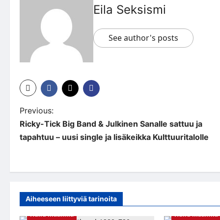
Eila Seksismi
See author's posts
P
Previous:
Ricky-Tick Big Band & Julkinen Sanalle sattuu ja
o
tapahtuu – uusi single ja lisäkeikka Kulttuuritalolle
s
t
n
a
Aiheeseen liittyviä tarinoita
Hullu maailma
Hullu maailma
v