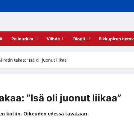
it
Pelinurkka
Viihde
Blogit
Pikkupirun tietov
i ratin takaa: ”Isä oli juonut liikaa”
akaa: ”Isä oli juonut liikaa”
en kotiin. Oikeuden edessä tavataan.