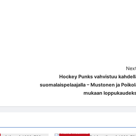
Next
Hockey Punks vahvistuu kahdell
suomalaispelaajalla – Mustonen ja Poikol
mukaan loppukaudeks
Hullu maailma