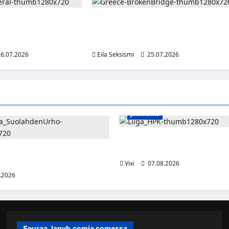
vasti omat
Kreikassa ajetaan yhä romahtaneella
älttääkseen
sillalla – vaihtoehtona kymmenien
attijuopumuksesta
kilometrien kiertomatka
6.07.2026
Eila Seksismi
25.07.2026
Jääkiekko
Viljami Jokirinne jatkaa HPK:s
2028
shyökkääjä Martti Mäkinen
lahden Urhoon
Vixi
07.08.2026
.2026
Seuraa Japyh.comia somessa