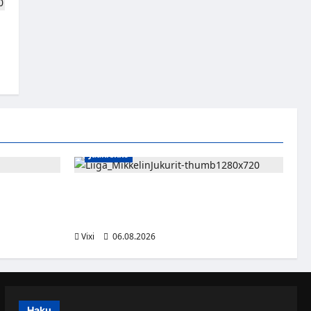
Jääkiekko
sa kevääseen
Alex Lintuniemi vahvistaa Jukurien
puolustusta – kokenut puolustaja palaa
Liigaan
Vixi
06.08.2026
Haku