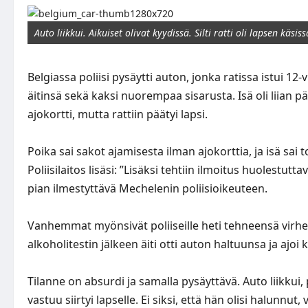
Auto liikkui. Aikuiset olivat kyydissä. Silti ratti oli lapsen käsiss
Belgiassa poliisi pysäytti auton, jonka ratissa istui 1
äitinsä sekä kaksi nuorempaa sisarusta. Isä oli liian pä
ajokortti, mutta rattiin päätyi lapsi.
Poika sai sakot ajamisesta ilman ajokorttia, ja isä sai 
Poliisilaitos lisäsi: ”Lisäksi tehtiin ilmoitus huolestut
pian ilmestyttävä Mechelenin poliisioikeuteen.
Vanhemmat myönsivät poliiseille heti tehneensä virhe
alkoholitestin jälkeen äiti otti auton haltuunsa ja ajoi k
Tilanne on absurdi ja samalla pysäyttävä. Auto liikkui, pe
vastuu siirtyi lapselle. Ei siksi, että hän olisi halunn