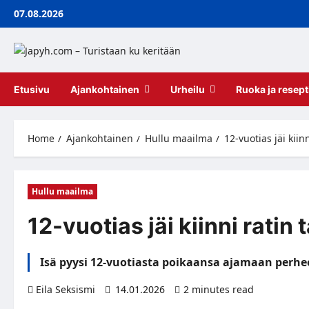
Skip
07.08.2026
to
content
Etusivu
Ajankohtainen
Urheilu
Ruoka ja resept
Home
Ajankohtainen
Hullu maailma
12-vuotias jäi kiinn
Hullu maailma
12-vuotias jäi kiinni ratin t
Isä pyysi 12-vuotiasta poikaansa ajamaan perhe
Eila Seksismi
14.01.2026
2 minutes read