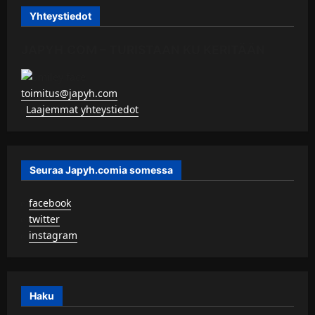
Yhteystiedot
JAPYH.COM – TURISTAAN KU KERITÄÄN
toimitus@japyh.com
▹
Laajemmat yhteystiedot
Seuraa Japyh.comia somessa
▹
facebook
▹
twitter
▹
instagram
Haku