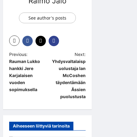
Raimo Jalo
See author's posts
P
Previous:
Next:
Rauman Lukko
Yhdysvaltalaisp
o
hankki Jere
uolustaja Ian
s
Karjalaisen
McCoshen
t
vuoden
täydentämään
sopimuksella
Ässien
n
puolustusta
a
v
i
Aiheeseen liittyviä tarinoita
g