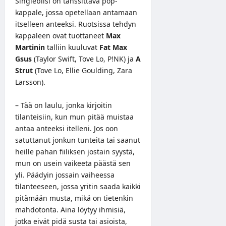
Singlebiisi on tanssittava pop-
kappale, jossa opetellaan antamaan
itselleen anteeksi. Ruotsissa tehdyn
kappaleen ovat tuottaneet
Max
Martinin
talliin kuuluvat
Fat Max
Gsus
(Taylor Swift, Tove Lo, P!NK) ja
A
Strut
(Tove Lo, Ellie Goulding, Zara
Larsson).
– Tää on laulu, jonka kirjoitin
tilanteisiin, kun mun pitää muistaa
antaa anteeksi itelleni. Jos oon
satuttanut jonkun tunteita tai saanut
heille pahan fiiliksen jostain syystä,
mun on usein vaikeeta päästä sen
yli. Päädyin jossain vaiheessa
tilanteeseen, jossa yritin saada kaikki
pitämään musta, mikä on tietenkin
mahdotonta. Aina löytyy ihmisiä,
jotka eivät pidä susta tai asioista,