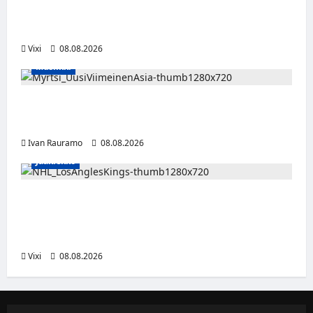
tällä joukkueella – ottelut näkyvät HBO
Maxilla ja TV5:llä
Vixi
08.08.2026
Musiikki
Myrtsi sanoo uudella singlellään viimeisen
sanan – matka kohti debyyttialbumia jatkuu
Ivan Rauramo
08.08.2026
Jääkiekko
Anže Kopitar saa kuninkaallisen
kunnianosoituksen – numero 11 kattoon ja
patsas areenan eteen
Vixi
08.08.2026