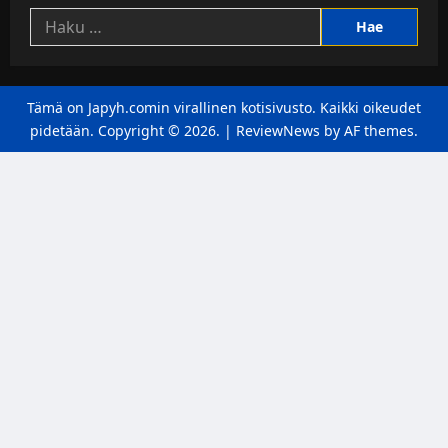
Haku:
Tämä on Japyh.comin virallinen kotisivusto. Kaikki oikeudet
pidetään. Copyright © 2026.
|
ReviewNews
by AF themes.