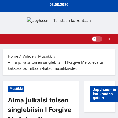
Skip
08.08.2026
to
content
Home
Viihde
Musiikki
Alma julkaisi toisen singlebiisin I Forgive Me tulevalta
kakkosalbumiltaan -katso musiikkivideo
Musiikki
Japyh.comin
kuukauden
gallup
Alma julkaisi toisen
singlebiisin I Forgive