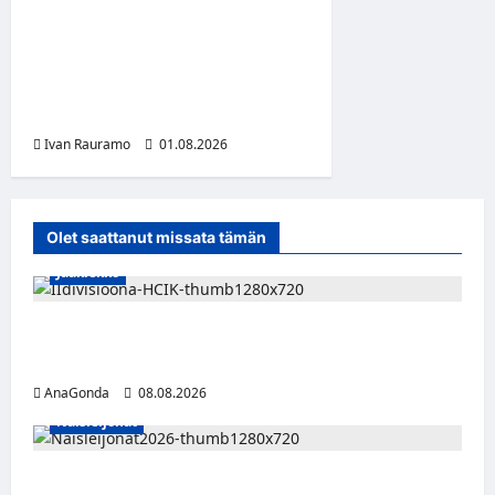
Slipknot erotti pitkäaikaisen
jäsenensä Sid Wilsonin –
lähdön syy on hämärän
peitossa
Ivan Rauramo
01.08.2026
Olet saattanut missata tämän
Jääkiekko
Miikka Ranki jatkaa HCIK:ssa – puolustajalle
kolmas kausi Kaarinassa
AnaGonda
08.08.2026
Naisleijonat
Naisleijonat Sveitsin WEHT-turnaukseen