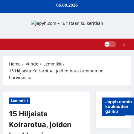
Skip
06.08.2026
to
content
Home
Viihde
Lemmikit
15 Hiljaista Koirarotua, joiden haukkuminen on
harvinaista
Lemmikit
Japyh.comin
kuukauden
gallup
15 Hiljaista
Koirarotua, joiden