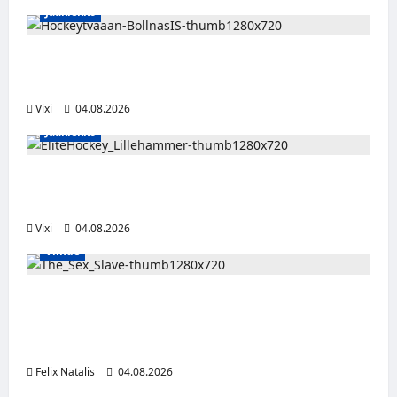
Jääkiekko
Severi Väre jatkaa uraansa Ruotsissa –
kuuropuolustaja lainalle Bollnäs IS:n riveihin
Vixi
04.08.2026
Jääkiekko
Santeri Hartikainen siirtyy Norjaan – JoKP-
hyökkääjä Lillehammerin riveihin
Vixi
04.08.2026
Viihde
Oma kumppani myi viiden lapsen äitiä
seksiorjaksi – pysäyttävä dokumenttisarja
alkaa HBO Maxilla
Felix Natalis
04.08.2026