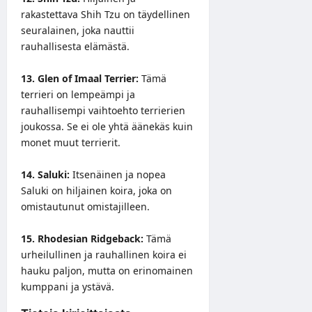
rakastettava Shih Tzu on täydellinen
seuralainen, joka nauttii
rauhallisesta elämästä.
13. Glen of Imaal Terrier:
Tämä
terrieri on lempeämpi ja
rauhallisempi vaihtoehto terrierien
joukossa. Se ei ole yhtä äänekäs kuin
monet muut terrierit.
14. Saluki:
Itsenäinen ja nopea
Saluki on hiljainen koira, joka on
omistautunut omistajilleen.
15. Rhodesian Ridgeback:
Tämä
urheilullinen ja rauhallinen koira ei
hauku paljon, mutta on erinomainen
kumppani ja ystävä.