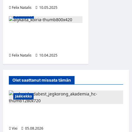
Felix Natalis
10.05.2025
Lemmikit
Tässä ovat 10 älykkäintä
koirarotua – nämä hauvat
oppivat lähes kaiken
Felix Natalis
10.04.2025
Olet saattanut missata tämän
Jääkiekko
Pieksämäkeläispuolustaja Niklas Karjalainen
Unkarin Erste Ligaan
Vixi
05.08.2026