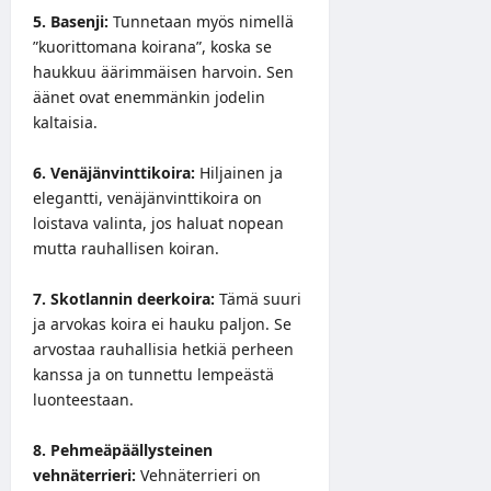
5. Basenji:
Tunnetaan myös nimellä
”kuorittomana koirana”, koska se
haukkuu äärimmäisen harvoin. Sen
äänet ovat enemmänkin jodelin
kaltaisia.
6. Venäjänvinttikoira:
Hiljainen ja
elegantti, venäjänvinttikoira on
loistava valinta, jos haluat nopean
mutta rauhallisen koiran.
7. Skotlannin deerkoira:
Tämä suuri
ja arvokas koira ei hauku paljon. Se
arvostaa rauhallisia hetkiä perheen
kanssa ja on tunnettu lempeästä
luonteestaan.
8. Pehmeäpäällysteinen
vehnäterrieri:
Vehnäterrieri on