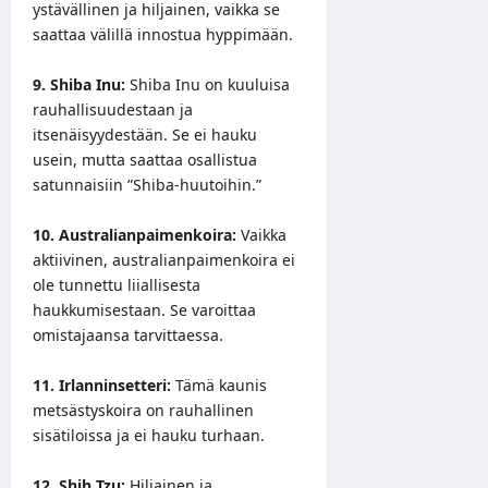
ystävällinen ja hiljainen, vaikka se
saattaa välillä innostua hyppimään.
9. Shiba Inu:
Shiba Inu on kuuluisa
rauhallisuudestaan ja
itsenäisyydestään. Se ei hauku
usein, mutta saattaa osallistua
satunnaisiin ”Shiba-huutoihin.”
10. Australianpaimenkoira:
Vaikka
aktiivinen, australianpaimenkoira ei
ole tunnettu liiallisesta
haukkumisestaan. Se varoittaa
omistajaansa tarvittaessa.
11. Irlanninsetteri:
Tämä kaunis
metsästyskoira on rauhallinen
sisätiloissa ja ei hauku turhaan.
12. Shih Tzu:
Hiljainen ja