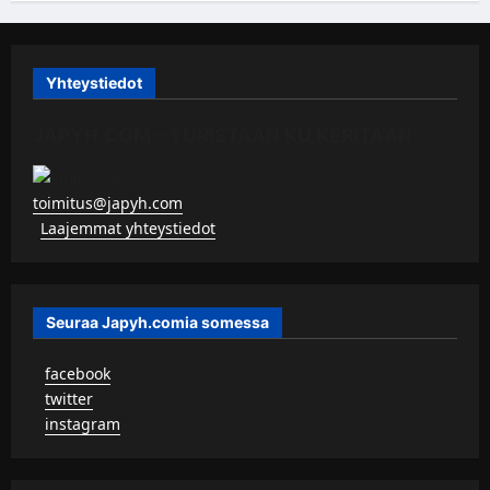
Yhteystiedot
JAPYH.COM – TURISTAAN KU KERITÄÄN
toimitus@japyh.com
▹
Laajemmat yhteystiedot
Seuraa Japyh.comia somessa
▹
facebook
▹
twitter
▹
instagram