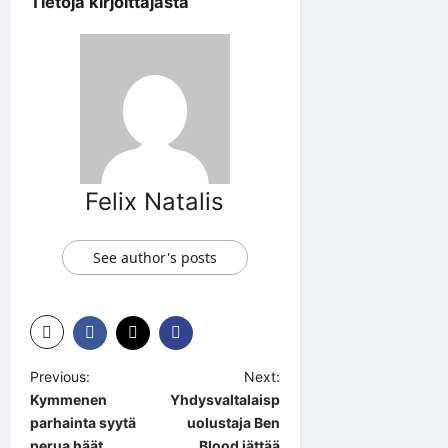
Tietoja kirjoittajasta
Felix Natalis
See author's posts
P
Previous:
Next:
Kymmenen
Yhdysvaltalaisp
o
parhainta syytä
uolustaja Ben
s
perua häät
Blood jättää