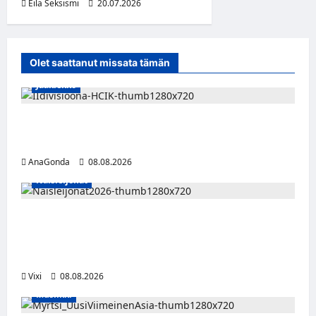
Eila Seksismi
20.07.2026
Olet saattanut missata tämän
Jääkiekko
Miikka Ranki jatkaa HCIK:ssa – puolustajalle
kolmas kausi Kaarinassa
AnaGonda
08.08.2026
Naisleijonat
Naisleijonat Sveitsin WEHT-turnaukseen
tällä joukkueella – ottelut näkyvät HBO
Maxilla ja TV5:llä
Vixi
08.08.2026
Musiikki