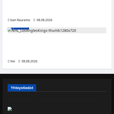
Myrtsi sanoo uudella singlellään viimeisen
sanan – matka kohti debyyttialbumia jatkuu
Ivan Rauramo
08.08.2026
Jääkiekko
Anže Kopitar saa kuninkaallisen
kunnianosoituksen – numero 11 kattoon ja
patsas areenan eteen
Vixi
08.08.2026
Yhteystiedot
JAPYH.COM – TURISTAAN KU KERITÄÄN