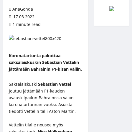
AnaGonda
17.03.2022
1 minute read
Koronatartunta pakottaa
saksalaiskuskin Sebastian Vettelin
jättämään Bahrainin F1-kisan väliin.
Saksalaiskuski
Sebastian Vettel
joutuu jättämään F1-kauden
avauskilpailun Bahrainissa väliin
koronatartunnan vuoksi. Asiasta
tiedotti Vettelin talli
Aston Martin
.
Vettelin tilalle nousee myös
saksalaiskuski
Nico Hülkenberg
.