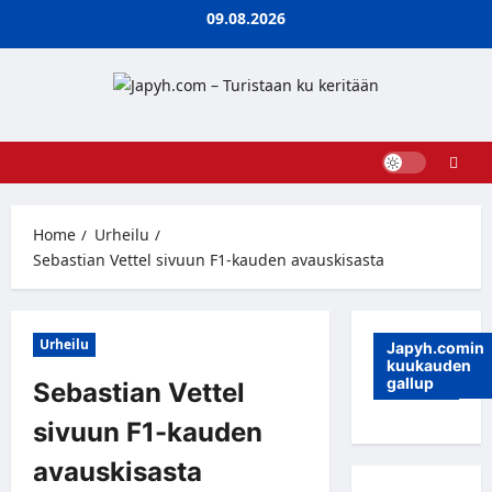
Skip
09.08.2026
to
content
Home
Urheilu
Sebastian Vettel sivuun F1-kauden avauskisasta
Urheilu
Japyh.comin
kuukauden
gallup
Sebastian Vettel
sivuun F1-kauden
avauskisasta