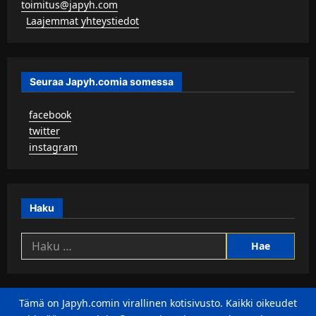
toimitus@japyh.com
▹
Laajemmat yhteystiedot
Seuraa Japyh.comia somessa
▹
facebook
▹
twitter
▹
instagram
Haku
Haku:
Tämä on Japyh.comin virallinen kotisivusto. Kaikki oikeudet