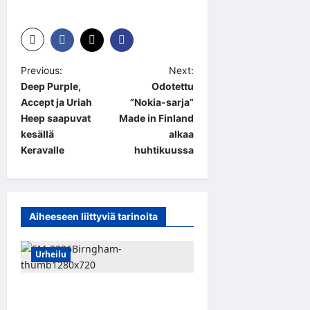
P
Previous:
Next:
Deep Purple,
Odotettu
o
Accept ja Uriah
”Nokia-sarja”
s
Heep saapuvat
Made in Finland
t
kesällä
alkaa
Keravalle
huhtikuussa
n
a
v
Aiheeseen liittyviä tarinoita
i
g
Urheilu
a
t
Yleisurheilun EM-kisat
i