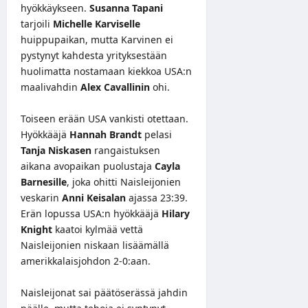
hyökkäykseen.
Susanna Tapani
tarjoili
Michelle Karviselle
huippupaikan, mutta Karvinen ei
pystynyt kahdesta yrityksestään
huolimatta nostamaan kiekkoa USA:n
maalivahdin
Alex Cavallinin
ohi.
Toiseen erään USA vankisti otettaan.
Hyökkääjä
Hannah Brandt
pelasi
Tanja Niskasen
rangaistuksen
aikana avopaikan puolustaja
Cayla
Barnesille
, joka ohitti Naisleijonien
veskarin
Anni Keisalan
ajassa 23:39.
Erän lopussa USA:n hyökkääjä
Hilary
Knight
kaatoi kylmää vettä
Naisleijonien niskaan lisäämällä
amerikkalaisjohdon 2-0:aan.
Naisleijonat sai päätöserässä jahdin