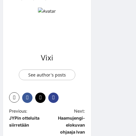
Vixi
See author's posts
P
Previous:
Next:
JYPin otteluita
Haamujengi-
o
siirretään
elokuvan
s
ohjaaja Ivan