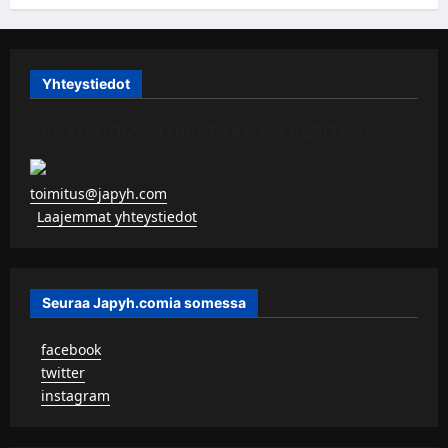
Yhteystiedot
JAPYH.COM – TURISTAAN KU KERITÄÄN
toimitus@japyh.com
▹
Laajemmat yhteystiedot
Seuraa Japyh.comia somessa
▹
facebook
▹
twitter
▹
instagram