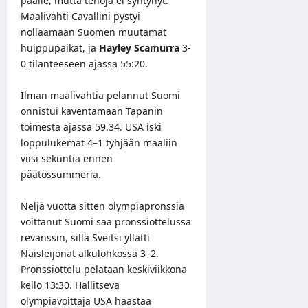
päälle, mutta tehoja ei syntynyt.
Maalivahti Cavallini pystyi
nollaamaan Suomen muutamat
huippupaikat, ja
Hayley Scamurra
3-
0 tilanteeseen ajassa 55:20.
Ilman maalivahtia pelannut Suomi
onnistui kaventamaan Tapanin
toimesta ajassa 59.34. USA iski
loppulukemat 4–1 tyhjään maaliin
viisi sekuntia ennen
päätössummeria.
Neljä vuotta sitten olympiapronssia
voittanut Suomi saa pronssiottelussa
revanssin, sillä Sveitsi yllätti
Naisleijonat alkulohkossa 3–2.
Pronssiottelu pelataan keskiviikkona
kello 13:30. Hallitseva
olympiavoittaja USA haastaa