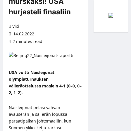
murskaksi! USA
hurjasteli finaaliin
Vixi
14.02.2022
2 minutes read
USA voitti Naisleijonat
olympiaturnauksen
välieräottelussa maalein 4-1 (0–0, 0–
2, 1–2).
Naisleijonat pelasi vahvan
avauserän ja sai erän lopussa
paraatipaikan johtomaaliin, kun
Suomen ykkösketju karkasi