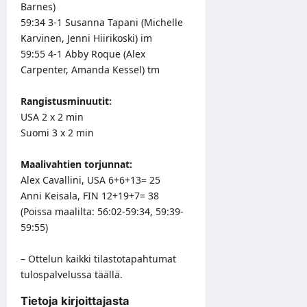
Barnes)
59:34 3-1 Susanna Tapani (Michelle
Karvinen, Jenni Hiirikoski) im
59:55 4-1 Abby Roque (Alex
Carpenter, Amanda Kessel) tm
Rangistusminuutit:
USA 2 x 2 min
Suomi 3 x 2 min
Maalivahtien torjunnat:
Alex Cavallini, USA 6+6+13= 25
Anni Keisala, FIN 12+19+7= 38
(Poissa maalilta: 56:02-59:34, 59:39-
59:55)
– Ottelun kaikki tilastotapahtumat
tulospalvelussa
täällä
.
Tietoja kirjoittajasta