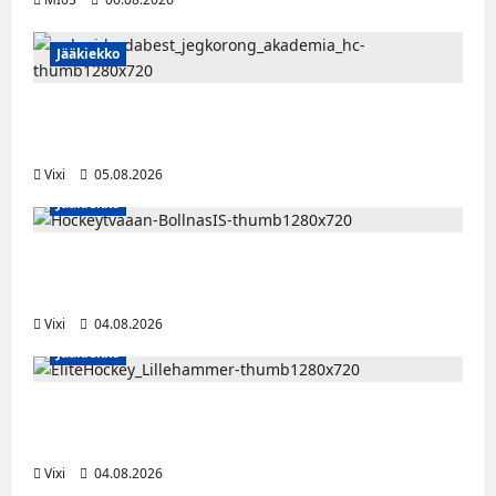
Jääkiekko
Pieksämäkeläispuolustaja Niklas Karjalainen
Unkarin Erste Ligaan
Vixi
05.08.2026
Jääkiekko
Severi Väre jatkaa uraansa Ruotsissa –
kuuropuolustaja lainalle Bollnäs IS:n riveihin
Vixi
04.08.2026
Jääkiekko
Santeri Hartikainen siirtyy Norjaan – JoKP-
hyökkääjä Lillehammerin riveihin
Vixi
04.08.2026