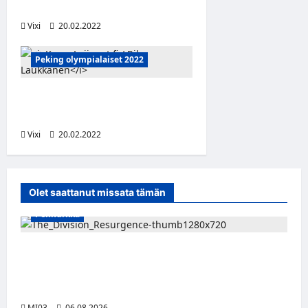
paras pelaaja
Vixi
20.02.2022
Peking olympialaiset 2022
Tässä ovat jääkiekon
olympiavoittajat
Vixi
20.02.2022
Olet saattanut missata tämän
Pelinurkka
Taktista The Division Resurgence -
toimintapeliä voi nyt pelata ilmaiseksi
tietokoneella
MI03
06.08.2026