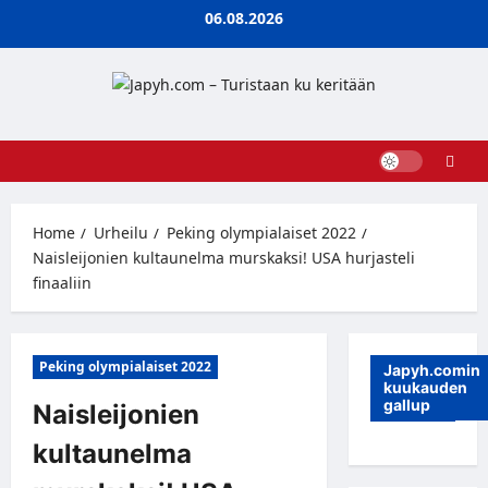
Skip
06.08.2026
to
content
Home
Urheilu
Peking olympialaiset 2022
Naisleijonien kultaunelma murskaksi! USA hurjasteli
finaaliin
Peking olympialaiset 2022
Japyh.comin
kuukauden
gallup
Naisleijonien
kultaunelma