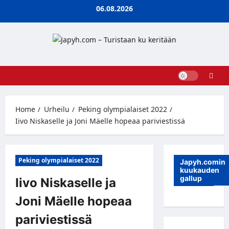
Skip
06.08.2026
to
content
Home
Urheilu
Peking olympialaiset 2022
Iivo Niskaselle ja Joni Mäelle hopeaa pariviestissä
Peking olympialaiset 2022
Japyh.comin
kuukauden
gallup
Iivo Niskaselle ja
Joni Mäelle hopeaa
pariviestissä