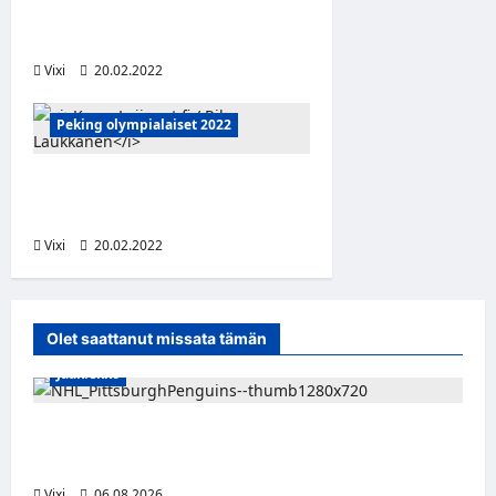
17-vuotias sensaatio kisojen
paras pelaaja
Vixi
20.02.2022
Peking olympialaiset 2022
Tässä ovat jääkiekon
olympiavoittajat
Vixi
20.02.2022
Olet saattanut missata tämän
Jääkiekko
Ville Koivuselle jättisopimus Pittsburghiin –
kahdeksan vuotta ja 32 miljoonaa dollaria
Vixi
06.08.2026