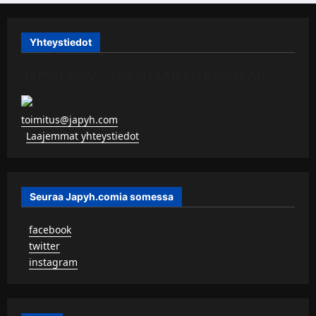
Yhteystiedot
JAPYH.COM – TURISTAAN KU KERITÄÄN
toimitus@japyh.com
▹
Laajemmat yhteystiedot
Seuraa Japyh.comia somessa
▹
facebook
▹
twitter
▹
instagram