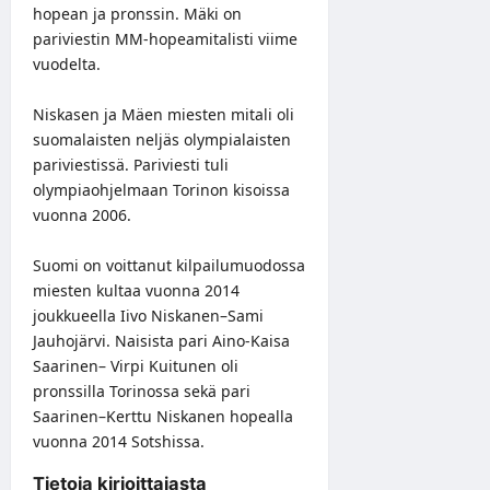
hopean ja pronssin. Mäki on
pariviestin MM-hopeamitalisti viime
vuodelta.
Niskasen ja Mäen miesten mitali oli
suomalaisten neljäs olympialaisten
pariviestissä. Pariviesti tuli
olympiaohjelmaan Torinon kisoissa
vuonna 2006.
Suomi on voittanut kilpailumuodossa
miesten kultaa vuonna 2014
joukkueella Iivo Niskanen–Sami
Jauhojärvi. Naisista pari Aino-Kaisa
Saarinen– Virpi Kuitunen oli
pronssilla Torinossa sekä pari
Saarinen–Kerttu Niskanen hopealla
vuonna 2014 Sotshissa.
Tietoja kirjoittajasta