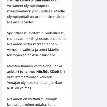
Iivo Niskanen
ja
Joni Mäki
ovat
voittaneet olympiahopeaa
maastohiihdon pariviestissä. Mäelle
olympiamitali on uran ensimmäinen,
Niskaselle viides.
Sprinttiviesti aloitettiin rauhallisesti,
mutta vauhti kiihtyi osuus osuudelta.
Niskanen siirtyi kärkeen ennen
viimeistä vaihtoa ja antoi Mäelle
loistopaikan ankkuriosuudelle.
Miesten finaalin voitti Norja, jonka
ankkuri
Johannes Hösflöt Kläbö
kiri
vastustamattomasti kärkeen.
Venäjän olympiakomitean joukkue
ROC oli kolmas.
Niskanen on voittanut Pekingin
kisoissa jo kolme mitalia: kullan,