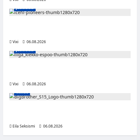
Jääkiekko
Jesse Seppälä siirtyy Itävaltaan – Pioneers
Vorarlbergin suomalaisryhmä kasvaa
Vixi
06.08.2026
Jääkiekko
Ruotsalaishyökkääjä Linus Öberg siirtyy
Kiekko-Espooseen
Vixi
06.08.2026
Viihde
Big Brother Suomi palaa MTV3:lle – luvassa
24/7-livestream ja suorat häätölähetykset
Eila Seksismi
06.08.2026