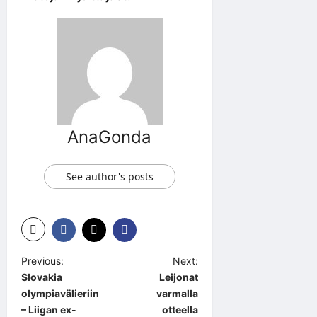
AnaGonda
See author's posts
P
Previous:
Next:
Slovakia
Leijonat
o
olympiavälieriin
varmalla
s
– Liigan ex-
otteella