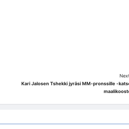
Next
Kari Jalosen Tshekki jyräsi MM-pronssille -kats
maalikoost
MM-kisat 2022