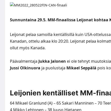
Sunnuntaina 29.5. MM-finaalissa Leijonat kohtaa K
Leijonat pelaa samoilla kentällisillä kuin USA-otteluss
Kanadan, ottelu alkaa klo 20:20. Leijonat pelaa kolmatt
ollut myös Kanada.
Päävalmentaja
Jukka Jalonen
ei ole tehnyt muutoksia 
Jussi Olkinuora
ja puolustaja
Mikael Seppälä
pois k
Leijonien kentälliset MM-finaa
64 Mikael Granlund (A) – 65 Sakari Manninen – 70 Te
4 Mikko Lehtonen – 38 Juuso Hietanen