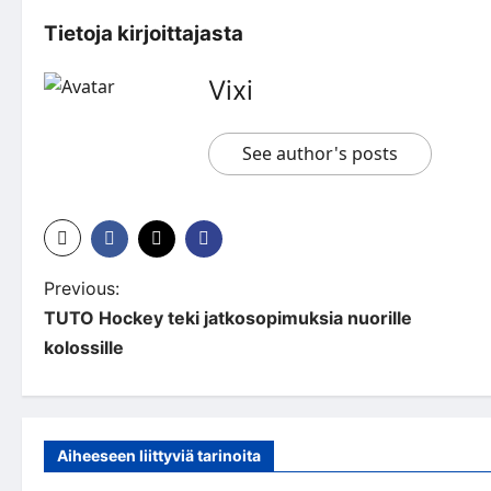
Tietoja kirjoittajasta
Vixi
See author's posts
P
Previous:
TUTO Hockey teki jatkosopimuksia nuorille
o
kolossille
s
t
n
Aiheeseen liittyviä tarinoita
a
MM-kisat 2022
MM-kisat 2022