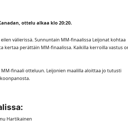
anadan, ottelu alkaa klo 20:20.
a eilen välierissä. Sunnuntain MM-finaalissa Leijonat kohtaa
a kertaa perättäin MM-finaalissa. Kaikilla kerroilla vastus o
MM-finaali otteluun. Leijonien maalilla aloittaa jo tutusti
okoonpanosta.
lissa:
emu Hartikainen