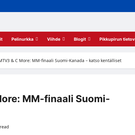
it
Pelinurkka
Viihde
Blogit
Pikkupirun tietov
MTV3 & C More: MM-finaali Suomi-Kanada – katso kentälliset
ore: MM-finaali Suomi-
 read