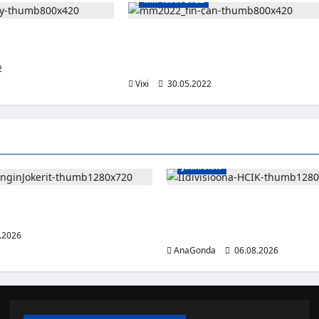
 All Star-kentällinen
Suomi on maailmanmestari! Sakari
pelaajat
Manninen on Leijonien suurin sankari 
katso maalikooste
2
Vixi
30.05.2022
Jääkiekko
n jättää Jokerit – hyökkääjälle
Nestori 2.0 jatkaa punakeltaisi
ta seuraa
teki debyyttikaudellaan pisteen
kohden
.2026
AnaGonda
06.08.2026