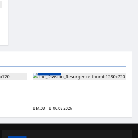
-
Pelinurkka
ssa – Pulakka
Taktista The Division Resurgence -
 ottelua
toimintapeliä voi nyt pelata ilmaiseksi
tietokoneella
MI03
06.08.2026