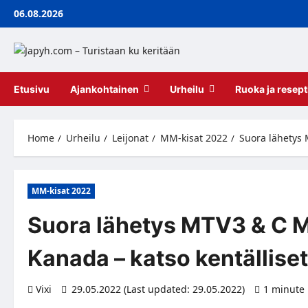
Skip
06.08.2026
to
content
Etusivu
Ajankohtainen
Urheilu
Ruoka ja resept
Home
Urheilu
Leijonat
MM-kisat 2022
Suora lähetys 
MM-kisat 2022
Suora lähetys MTV3 & C M
Kanada – katso kentälliset
Vixi
29.05.2022 (Last updated: 29.05.2022)
1 minute