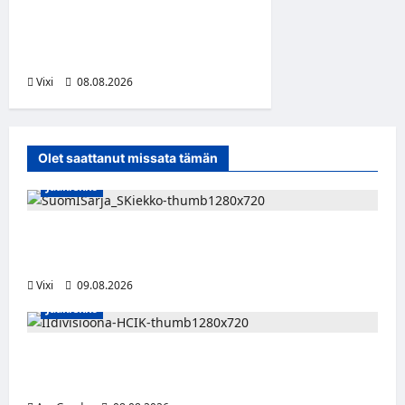
kunnianosoituksen –
numero 11 kattoon ja patsas
areenan eteen
Vixi
08.08.2026
Olet saattanut missata tämän
Jääkiekko
Leevi Kinnunen vahvistaa S-Kiekkoa –
hyökkääjä siirtyy Seinäjoelle Laser HT:stä
Vixi
09.08.2026
Jääkiekko
Miikka Ranki jatkaa HCIK:ssa – puolustajalle
kolmas kausi Kaarinassa