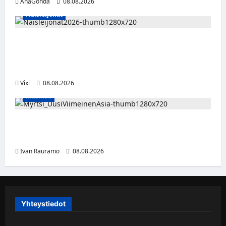
AnaGonda
08.08.2026
Naisleijonat
Naisleijonat Sveitsin WEHT-turnaukseen
tällä joukkueella – ottelut näkyvät HBO
Maxilla ja TV5:llä
Vixi
08.08.2026
Musiikki
Myrtsi sanoo uudella singlellään viimeisen
sanan – matka kohti debyyttialbumia jatkuu
Ivan Rauramo
08.08.2026
Yhteystiedot