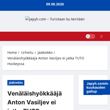
Skip
09.08.2026
to
content
Home
Urheilu
Jääkiekko
Venäläishyökkääjä Anton Vasiljev ei jatka TUTO
Hockeyssa
Jääkiekko
Japyh.comin
kuukauden
gallup
Venäläishyökkääjä
Anton Vasiljev ei