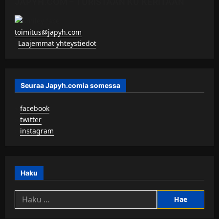
JAPYH.COM – TURISTAAN KU KERITÄÄN
toimitus@japyh.com
▹
Laajemmat yhteystiedot
Seuraa Japyh.comia somessa
▹
facebook
▹
twitter
▹
instagram
Haku
Haku: