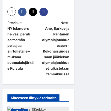
P
Previous:
Next:
NY Islanders
Aho, Barkov ja
o
heivasi peräti
Rantanen
s
seitsemän
olympiajoukkue
t
pelaajaa
eseen –
siirtolistalle –
Kokonaisuudes
n
mukana
saan jääkiekon
a
suomalaisjärkäl
olympiajoukkue
e Koivula
et julkistetaan
v
tammikuussa
i
g
a
Aiheeseen liittyviä tarinoita
t
i