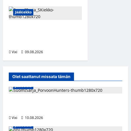
Jääkiekko
Leevi Kinnunen vahvistaa S-
Kiekkoa – hyökkääjä siirtyy
Seinäjoelle Laser HT:stä
Vixi
09.08.2026
Olet saattanut missata tämän
Jääkiekko
Leevi Selänne siirtyy Porvoon Huntersiin –
Suomi-sarjaan nimekäs vahvistus
Vixi
10.08.2026
Jääkiekko