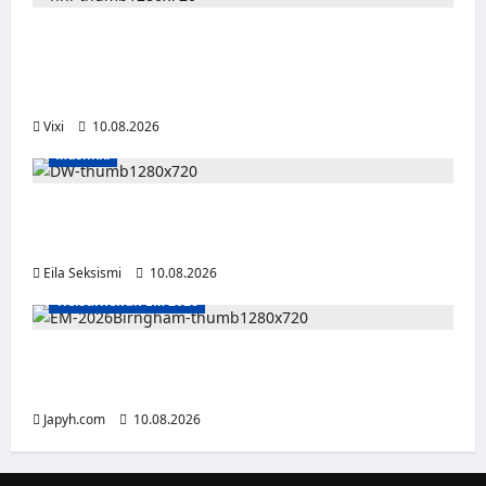
Onni Hautamäki teki suomalaista
jääkiekkohistoriaa – ensimmäisenä
suomalaisena NHL-sopimukseen
Vixi
10.08.2026
Musiikki
Dw julkaisi uuden Palokunta-singlen –
kolmas studioalbumi valmistelussa
Eila Seksismi
10.08.2026
Yleisurheilun EM 2026
Tänään alkaa yleisurheilun EM-kisat
Birminghamissa
Japyh.com
10.08.2026