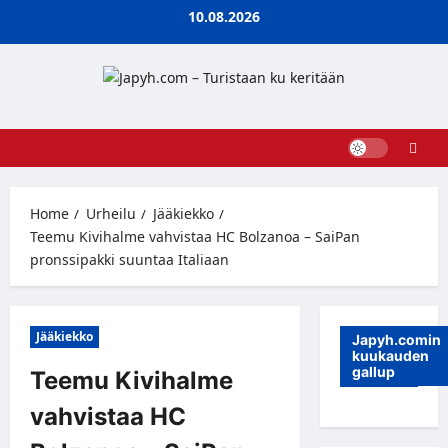
Skip
10.08.2026
to
content
Home
Urheilu
Jääkiekko
Teemu Kivihalme vahvistaa HC Bolzanoa – SaiPan
pronssipakki suuntaa Italiaan
Jääkiekko
Japyh.comin
kuukauden
gallup
Teemu Kivihalme
vahvistaa HC