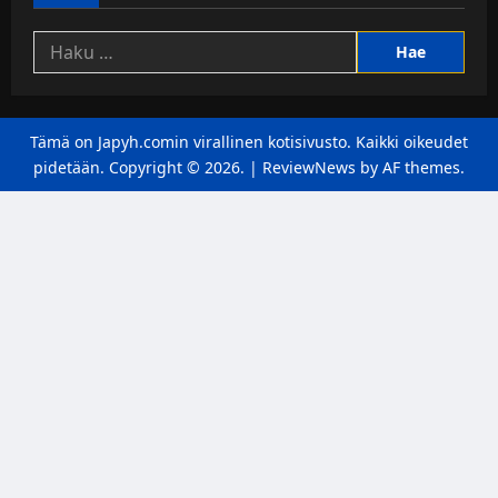
Haku:
Tämä on Japyh.comin virallinen kotisivusto. Kaikki oikeudet
pidetään. Copyright © 2026.
|
ReviewNews
by AF themes.