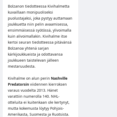
Bolzanon tiedotteessa Kivihalmetta
kuvaillaan monipuoliseksi
puolustajaksi, joka pystyy auttamaan
joukkuetta niin pelin avaamisessa,
ensimmäisessä syötössä, ylivoimalla
kuin alivoimallakin. Kivihalme itse
kertoi seuran tiedotteessa pitävänsä
Bolzanoa yhtenä sarjan
kärkijoukkueista ja odottavansa
joukkueen taistelevan jälleen
mestaruudesta.
Kivihalme on alun perin
Nashville
Predatorsin
viidennen kierroksen
varaus vuodelta 2013. Hänet
varattiin numerolla 140. NHL-
otteluita ei kuitenkaan ole kertynyt,
mutta kokemusta löytyy Pohjois-
Amerikasta, Suomesta ja Ruotsista.