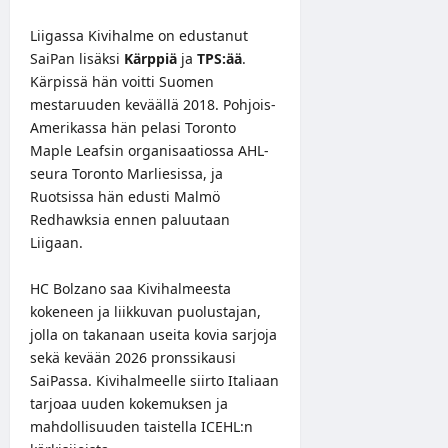
Liigassa Kivihalme on edustanut
SaiPan lisäksi
Kärppiä
ja
TPS:ää
.
Kärpissä hän voitti Suomen
mestaruuden keväällä 2018. Pohjois-
Amerikassa hän pelasi Toronto
Maple Leafsin organisaatiossa AHL-
seura Toronto Marliesissa, ja
Ruotsissa hän edusti Malmö
Redhawksia ennen paluutaan
Liigaan.
HC Bolzano saa Kivihalmeesta
kokeneen ja liikkuvan puolustajan,
jolla on takanaan useita kovia sarjoja
sekä kevään 2026 pronssikausi
SaiPassa. Kivihalmeelle siirto Italiaan
tarjoaa uuden kokemuksen ja
mahdollisuuden taistella ICEHL:n