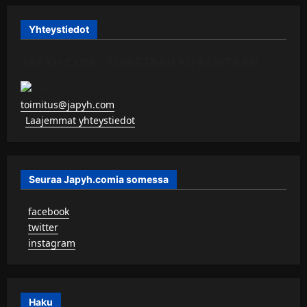
Yhteystiedot
JAPYH.COM – TURISTAAN KU KERITÄÄN
toimitus@japyh.com
▹
Laajemmat yhteystiedot
Seuraa Japyh.comia somessa
▹
facebook
▹
twitter
▹
instagram
Haku