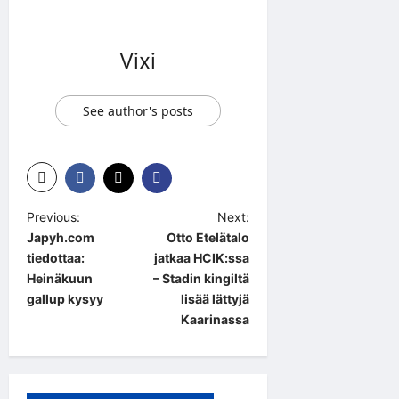
Vixi
See author's posts
P
Previous:
Next:
Japyh.com
Otto Etelätalo
o
tiedottaa:
jatkaa HCIK:ssa
s
Heinäkuun
– Stadin kingiltä
t
gallup kysyy
lisää lättyjä
Kaarinassa
n
a
v