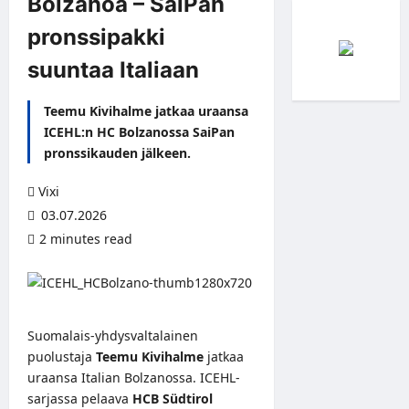
Bolzanoa – SaiPan
pronssipakki
suuntaa Italiaan
Teemu Kivihalme jatkaa uraansa
ICEHL:n HC Bolzanossa SaiPan
pronssikauden jälkeen.
Vixi
03.07.2026
2 minutes read
Suomalais-yhdysvaltalainen
puolustaja
Teemu Kivihalme
jatkaa
uraansa Italian Bolzanossa. ICEHL-
sarjassa pelaava
HCB Südtirol