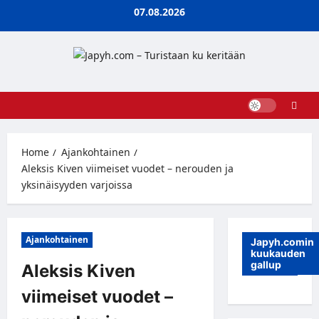
Skip
07.08.2026
to
content
Home
Ajankohtainen
Aleksis Kiven viimeiset vuodet – nerouden ja
yksinäisyyden varjoissa
Ajankohtainen
Japyh.comin
kuukauden
gallup
Aleksis Kiven
viimeiset vuodet –