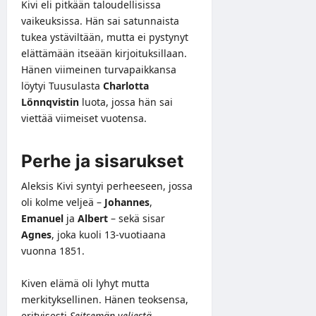
Kivi eli pitkään taloudellisissa
vaikeuksissa. Hän sai satunnaista
tukea ystäviltään, mutta ei pystynyt
elättämään itseään kirjoituksillaan.
Hänen viimeinen turvapaikkansa
löytyi Tuusulasta
Charlotta
Lönnqvistin
luota, jossa hän sai
viettää viimeiset vuotensa.
Perhe ja sisarukset
Aleksis Kivi syntyi perheeseen, jossa
oli kolme veljeä –
Johannes
,
Emanuel
ja
Albert
– sekä sisar
Agnes
, joka kuoli 13-vuotiaana
vuonna 1851.
Kiven elämä oli lyhyt mutta
merkityksellinen. Hänen teoksensa,
erityisesti
Seitsemän veljestä
,