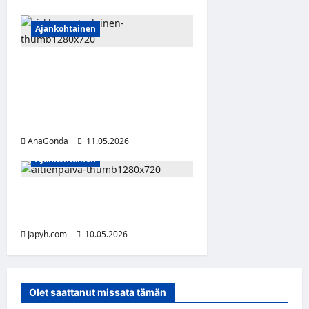
Ajankohtainen
Sirkka Ruotsalainen 125
vuotta – Aku Ankan
ensimmäinen suomalainen
ääni
AnaGonda
11.05.2026
Ajankohtainen
Toukokuun toinen sunnuntai
– kiitos äidille
Japyh.com
10.05.2026
Olet saattanut missata tämän