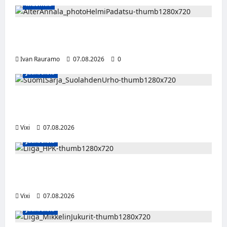
Musiikki
Alter Annala julkaisi Kultapoika-singlen –
Alert!-albumi ilmestyy elokuussa
Ivan Rauramo
07.08.2026
0
Jääkiekko
FPS:n keskushyökkääjä Martti Mäkinen
siirtyy Suolahden Urhoon
Vixi
07.08.2026
Jääkiekko
Viljami Jokirinne jatkaa HPK:ssa kevääseen
2028
Vixi
07.08.2026
Jääkiekko