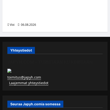
Alex Lintuniemi vahvistaa Jukurien
puolustusta – kokenut puolustaja palaa
Liigaan
Vixi
06.08.2026
Yhteystiedot
JAPYH.COM – TURISTAAN KU KERITÄÄN
toimitus@japyh.com
▹
Laajemmat yhteystiedot
Seuraa Japyh.comia somessa