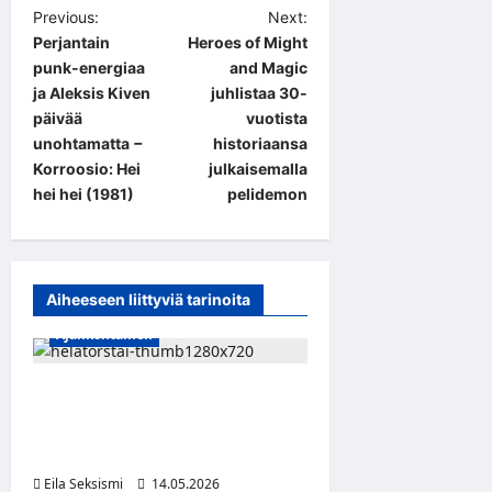
P
Previous:
Next:
Perjantain
Heroes of Might
o
punk-energiaa
and Magic
s
ja Aleksis Kiven
juhlistaa 30-
t
päivää
vuotista
unohtamatta −
historiaansa
n
Korroosio: Hei
julkaisemalla
a
hei hei (1981)
pelidemon
v
i
g
Aiheeseen liittyviä tarinoita
a
Ajankohtainen
t
i
Helatorstai tuli taas –
vapaapäivä, jota moni ei
o
osaa selittää
n
Eila Seksismi
14.05.2026