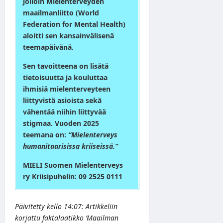
jolloin Mielenterveyden
maailmanliitto (World
Federation for Mental Health)
aloitti sen kansainvälisenä
teemapäivänä.
Sen tavoitteena on lisätä
tietoisuutta ja kouluttaa
ihmisiä mielenterveyteen
liittyvistä asioista sekä
vähentää niihin liittyvää
stigmaa. Vuoden 2025
teemana on:
“Mielenterveys
humanitaarisissa kriiseissä.”
MIELI Suomen Mielenterveys
ry Kriisipuhelin: 09 2525 0111
Päivitetty kello 14:07: Artikkeliin
korjattu faktalaatikko ’Maailman