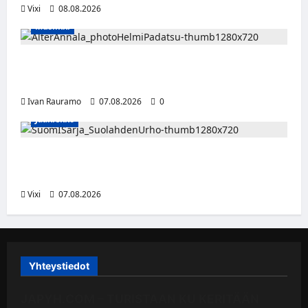
Vixi
08.08.2026
Musiikki
Alter Annala julkaisi Kultapoika-singlen –
Alert!-albumi ilmestyy elokuussa
Ivan Rauramo
07.08.2026
0
Jääkiekko
FPS:n keskushyökkääjä Martti Mäkinen
siirtyy Suolahden Urhoon
Vixi
07.08.2026
Yhteystiedot
JAPYH.COM – TURISTAAN KU KERITÄÄN