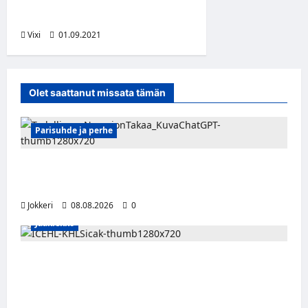
Keisala, Hiirikoski, Karvinen
Vixi
01.09.2021
Olet saattanut missata tämän
Parisuhde ja perhe
Viisi merkkiä, että kumppani ei ehkä ole
täysin rehellinen
Jokkeri
08.08.2026
0
Jääkiekko
Suomalaislaituri Toivo Laaksonen jatkaa
uraansa Kroatiassa – KHL Sisak nappasi
tehokkaan hyökkääjän