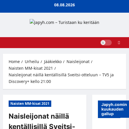
Skip
08.08.2026
to
content
Home
Urheilu
Jääkiekko
Naisleijonat
Naisten MM-kisat 2021
Naisleijonat näillä kentällisillä Sveitsi-otteluun – TV5 ja
Discovery+ kello 21:00
Naisten MM-kisat 2021
Japyh.comin
kuukauden
gallup
Naisleijonat näillä
kentällisillä Sveitsi-