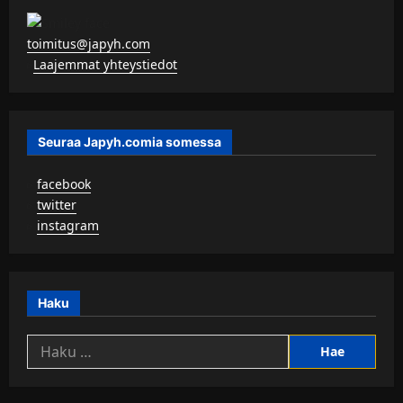
toimitus@japyh.com
▹
Laajemmat yhteystiedot
Seuraa Japyh.comia somessa
▹
facebook
▹
twitter
▹
instagram
Haku
Haku: