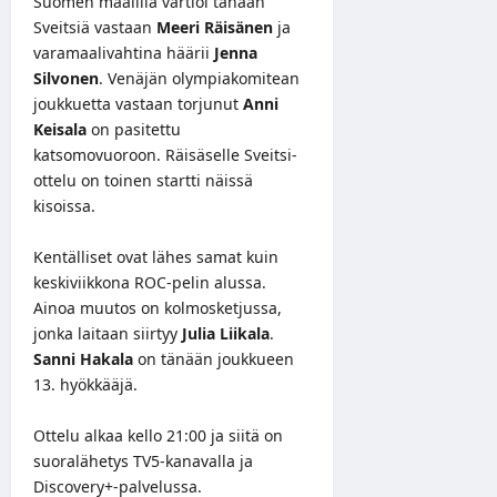
Suomen maalilla vartioi tänään
Sveitsiä vastaan
Meeri Räisänen
ja
varamaalivahtina häärii
Jenna
Silvonen
. Venäjän olympiakomitean
joukkuetta vastaan torjunut
Anni
Keisala
on pasitettu
katsomovuoroon. Räisäselle Sveitsi-
ottelu on toinen startti näissä
kisoissa.
Kentälliset ovat lähes samat kuin
keskiviikkona ROC-pelin alussa.
Ainoa muutos on kolmosketjussa,
jonka laitaan siirtyy
Julia Liikala
.
Sanni Hakala
on tänään joukkueen
13. hyökkääjä.
Ottelu alkaa kello 21:00 ja siitä on
suoralähetys TV5-kanavalla ja
Discovery+-palvelussa.