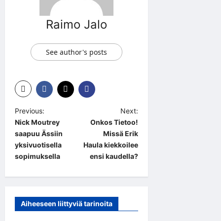
Raimo Jalo
See author's posts
P
Previous:
Next:
Nick Moutrey
Onkos Tietoo!
o
saapuu Ässiin
Missä Erik
s
yksivuotisella
Haula kiekkoilee
t
sopimuksella
ensi kaudella?
n
a
v
Aiheeseen liittyviä tarinoita
i