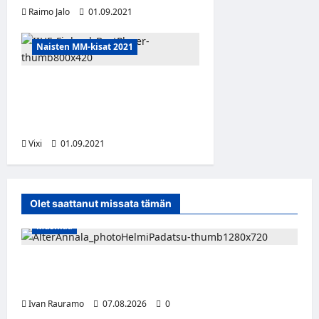
Raimo Jalo
01.09.2021
Naisten MM-kisat 2021
Naisleijonien parhaat
pelaajat MM-kisoissa:
Keisala, Hiirikoski, Karvinen
Vixi
01.09.2021
Olet saattanut missata tämän
Musiikki
Alter Annala julkaisi Kultapoika-singlen –
Alert!-albumi ilmestyy elokuussa
Ivan Rauramo
07.08.2026
0