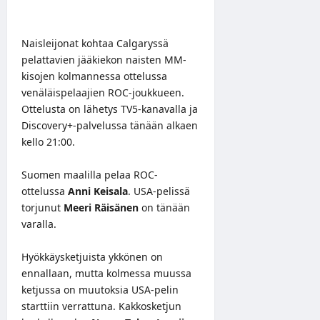
Naisleijonat kohtaa Calgaryssä
pelattavien jääkiekon naisten MM-
kisojen kolmannessa ottelussa
venäläispelaajien ROC-joukkueen.
Ottelusta on lähetys TV5-kanavalla ja
Discovery+-palvelussa tänään alkaen
kello 21:00.
Suomen maalilla pelaa ROC-
ottelussa
Anni Keisala
. USA-pelissä
torjunut
Meeri Räisänen
on tänään
varalla.
Hyökkäysketjuista ykkönen on
ennallaan, mutta kolmessa muussa
ketjussa on muutoksia USA-pelin
starttiin verrattuna. Kakkosketjun