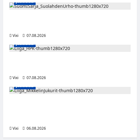
Jääkiekko
FPS:n keskushyökkääjä Martti Mäkinen
siirtyy Suolahden Urhoon
Vixi
07.08.2026
Jääkiekko
Viljami Jokirinne jatkaa HPK:ssa kevääseen
2028
Vixi
07.08.2026
Jääkiekko
Alex Lintuniemi vahvistaa Jukurien
puolustusta – kokenut puolustaja palaa
Liigaan
Vixi
06.08.2026