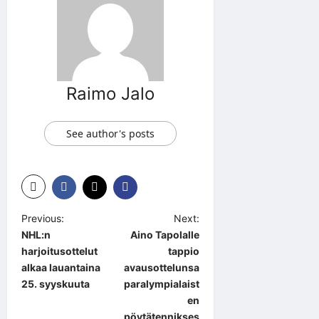
Raimo Jalo
See author's posts
P
Previous:
Next:
NHL:n
Aino Tapolalle
o
harjoitusottelut
tappio
s
alkaa lauantaina
avausottelunsa
t
25. syyskuuta
paralympialaist
en
n
pöytätennikses