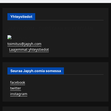
Yhteystiedot
JAPYH.COM – TURISTAAN KU KERITÄÄN
toimitus@japyh.com
▹
Laajemmat yhteystiedot
Seuraa Japyh.comia somessa
▹
facebook
▹
twitter
▹
instagram