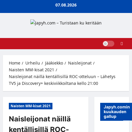
Skip
07.08.2026
to
content
Home
Urheilu
Jääkiekko
Naisleijonat
Naisten MM-kisat 2021
Naisleijonat näillä kentällisillä ROC-otteluun – Lähetys
TV5 ja Discovery+ keskiviikkoiltana kello 21:00
Naisten MM-kisat 2021
Japyh.comin
kuukauden
gallup
Naisleijonat näillä
kentällisillä ROC-