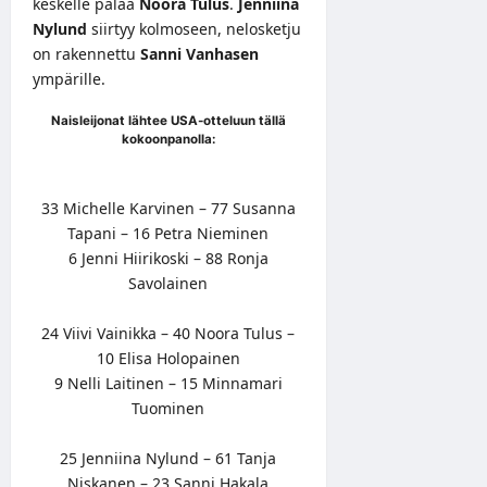
keskelle palaa
Noora Tulus
.
Jenniina
Nylund
siirtyy kolmoseen, nelosketju
on rakennettu
Sanni Vanhasen
ympärille.
Naisleijonat lähtee USA-otteluun tällä
kokoonpanolla:
33 Michelle Karvinen – 77 Susanna
Tapani – 16 Petra Nieminen
6 Jenni Hiirikoski – 88 Ronja
Savolainen
24 Viivi Vainikka – 40 Noora Tulus –
10 Elisa Holopainen
9 Nelli Laitinen – 15 Minnamari
Tuominen
25 Jenniina Nylund – 61 Tanja
Niskanen – 23 Sanni Hakala