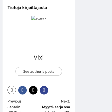
Tietoja kirjoittajasta
Vixi
See author's posts
P
Previous:
Next:
Janarin
Myytti-sarja osa
o