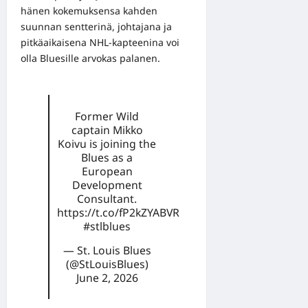
hänen kokemuksensa kahden
suunnan sentterinä, johtajana ja
pitkäaikaisena NHL-kapteenina voi
olla Bluesille arvokas palanen.
Former Wild
captain Mikko
Koivu is joining the
Blues as a
European
Development
Consultant.
https://t.co/fP2kZYABVR
#stlblues
— St. Louis Blues
(@StLouisBlues)
June 2, 2026