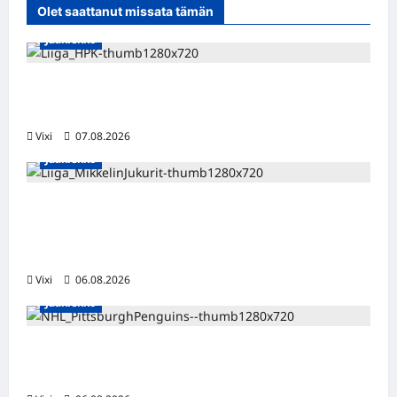
Olet saattanut missata tämän
Jääkiekko
Viljami Jokirinne jatkaa HPK:ssa kevääseen
2028
Vixi
07.08.2026
Jääkiekko
Alex Lintuniemi vahvistaa Jukurien
puolustusta – kokenut puolustaja palaa
Liigaan
Vixi
06.08.2026
Jääkiekko
Ville Koivuselle jättisopimus Pittsburghiin –
kahdeksan vuotta ja 32 miljoonaa dollaria