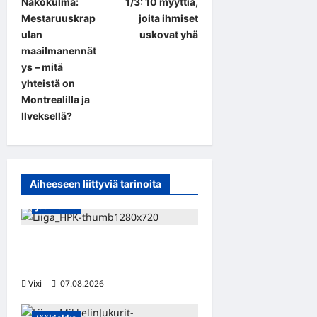
Näkökulma:
1/3: 10 myyttiä,
s
Mestaruuskrap
joita ihmiset
t
ulan
uskovat yhä
maailmanennät
n
ys – mitä
a
yhteistä on
Montrealilla ja
v
Ilveksellä?
i
g
a
Aiheeseen liittyviä tarinoita
t
Jääkiekko
i
o
Viljami Jokirinne jatkaa
n
HPK:ssa kevääseen 2028
Vixi
07.08.2026