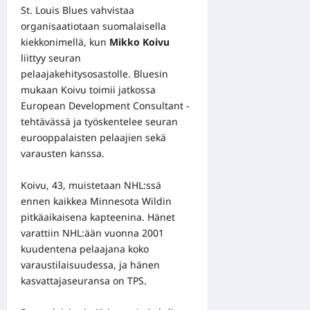
St. Louis Blues vahvistaa
organisaatiotaan suomalaisella
kiekkonimellä, kun
Mikko Koivu
liittyy seuran
pelaajakehitysosastolle. Bluesin
mukaan Koivu toimii jatkossa
European Development Consultant -
tehtävässä ja työskentelee seuran
eurooppalaisten pelaajien sekä
varausten kanssa.
Koivu, 43, muistetaan NHL:ssä
ennen kaikkea Minnesota Wildin
pitkäaikaisena kapteenina. Hänet
varattiin NHL:ään vuonna 2001
kuudentena pelaajana koko
varaustilaisuudessa, ja hänen
kasvattajaseuransa on TPS.