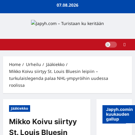
Skip
07.08.2026
to
content
Home
Urheilu
Jääkiekko
Mikko Koivu siirtyy St. Louis Bluesin leipiin –
turkulaislegenda palaa NHL-ympyröihin uudessa
roolissa
Jääkiekko
Japyh.comin
kuukauden
gallup
Mikko Koivu siirtyy
St. Louis Bluesin