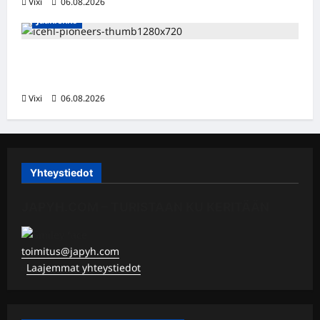
Vixi
06.08.2026
Jääkiekko
Jesse Seppälä siirtyy Itävaltaan – Pioneers
Vorarlbergin suomalaisryhmä kasvaa
Vixi
06.08.2026
Yhteystiedot
JAPYH.COM – TURISTAAN KU KERITÄÄN
toimitus@japyh.com
▹
Laajemmat yhteystiedot