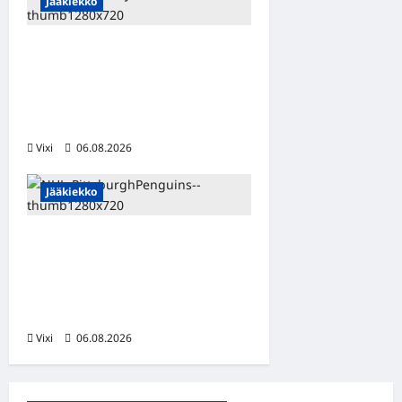
Jääkiekko
Alex Lintuniemi vahvistaa
Jukurien puolustusta –
kokenut puolustaja palaa
Liigaan
Vixi
06.08.2026
Jääkiekko
Ville Koivuselle jättisopimus
Pittsburghiin – kahdeksan
vuotta ja 32 miljoonaa
dollaria
Vixi
06.08.2026