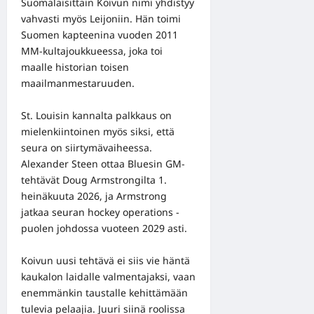
Suomalaisittain Koivun nimi yhdistyy
vahvasti myös Leijoniin. Hän toimi
Suomen kapteenina vuoden 2011
MM-kultajoukkueessa, joka toi
maalle historian toisen
maailmanmestaruuden.
St. Louisin kannalta palkkaus on
mielenkiintoinen myös siksi, että
seura on siirtymävaiheessa.
Alexander Steen ottaa Bluesin GM-
tehtävät Doug Armstrongilta 1.
heinäkuuta 2026, ja Armstrong
jatkaa seuran hockey operations -
puolen johdossa vuoteen 2029 asti.
Koivun uusi tehtävä ei siis vie häntä
kaukalon laidalle valmentajaksi, vaan
enemmänkin taustalle kehittämään
tulevia pelaajia. Juuri siinä roolissa