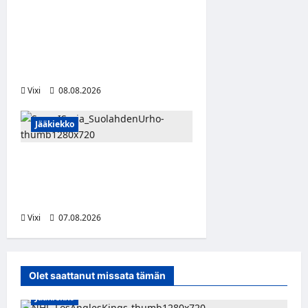
Laaksonen jatkaa uraansa
Kroatiassa – KHL Sisak
nappasi tehokkaan
hyökkääjän
Vixi
08.08.2026
Jääkiekko
FPS:n keskushyökkääjä
Martti Mäkinen siirtyy
Suolahden Urhoon
Vixi
07.08.2026
Olet saattanut missata tämän
Jääkiekko