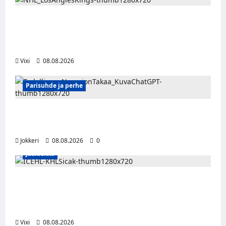
Anže Kopitar saa kuninkaallisen
kunnianosoituksen – numero 11 kattoon ja
patsas areenan eteen
Vixi
08.08.2026
Parisuhde ja perhe
Viisi merkkiä, että kumppani ei ehkä ole
täysin rehellinen
Jokkeri
08.08.2026
0
Jääkiekko
Suomalaislaituri Toivo Laaksonen jatkaa
uraansa Kroatiassa – KHL Sisak nappasi
tehokkaan hyökkääjän
Vixi
08.08.2026