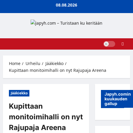
Skip
08.08.2026
to
content
Home
Urheilu
Jääkiekko
Kupittaan monitoimihalli on nyt Rajupaja Areena
Jääkiekko
Japyh.comin
kuukauden
gallup
Kupittaan
monitoimihalli on nyt
Rajupaja Areena