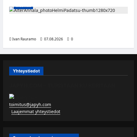
Musiikki
Alter Annala julkaisi Kultapoika-singlen –
Alert!-albumi ilmestyy elokuussa
Ivan Rauramo
07.08.2026
0
Yhteystiedot
JAPYH.COM – TURISTAAN KU KERITÄÄN
toimitus@japyh.com
▹
Laajemmat yhteystiedot