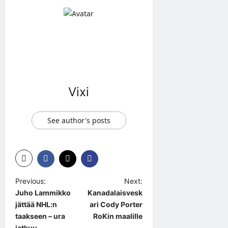
Vixi
See author's posts
P
Previous:
Next:
Juho Lammikko
Kanadalaisvesk
o
jättää NHL:n
ari Cody Porter
s
taakseen – ura
RoKin maalille
jatkuu