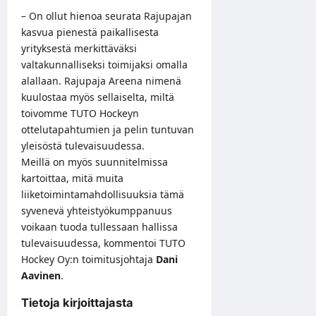
– On ollut hienoa seurata Rajupajan
kasvua pienestä paikallisesta
yrityksestä merkittäväksi
valtakunnalliseksi toimijaksi omalla
alallaan. Rajupaja Areena nimenä
kuulostaa myös sellaiselta, miltä
toivomme TUTO Hockeyn
ottelutapahtumien ja pelin tuntuvan
yleisöstä tulevaisuudessa.
Meillä on myös suunnitelmissa
kartoittaa, mitä muita
liiketoimintamahdollisuuksia tämä
syvenevä yhteistyökumppanuus
voikaan tuoda tullessaan hallissa
tulevaisuudessa, kommentoi TUTO
Hockey Oy:n toimitusjohtaja
Dani
Aavinen
.
Tietoja kirjoittajasta