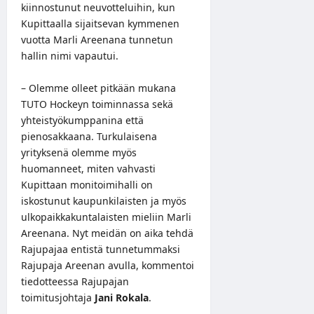
kiinnostunut neuvotteluihin, kun
Kupittaalla sijaitsevan kymmenen
vuotta Marli Areenana tunnetun
hallin nimi vapautui.
– Olemme olleet pitkään mukana
TUTO Hockeyn toiminnassa sekä
yhteistyökumppanina että
pienosakkaana. Turkulaisena
yrityksenä olemme myös
huomanneet, miten vahvasti
Kupittaan monitoimihalli on
iskostunut kaupunkilaisten ja myös
ulkopaikkakuntalaisten mieliin Marli
Areenana. Nyt meidän on aika tehdä
Rajupajaa entistä tunnetummaksi
Rajupaja Areenan avulla, kommentoi
tiedotteessa
Rajupajan
toimitusjohtaja
Jani Rokala
.