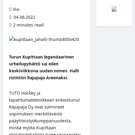
Vixi
04.08.2022
2 minutes read
Turun Kupittaan legendaarinen
urheilupyhättö sai eilen
keskiviikkona uuden nimen. Halli
ristittiin Rajupaja Areenaksi.
TUTO Hockey ja
tapahtumatekniikkaan erikoistunut
Rajupaja Oy ovat solmineet
sopimuksen merkittävästä
pääyhteistyökumppanuudesta,
minkä myötä Kupittaan
monitoimihallista tulee seuraavaksi