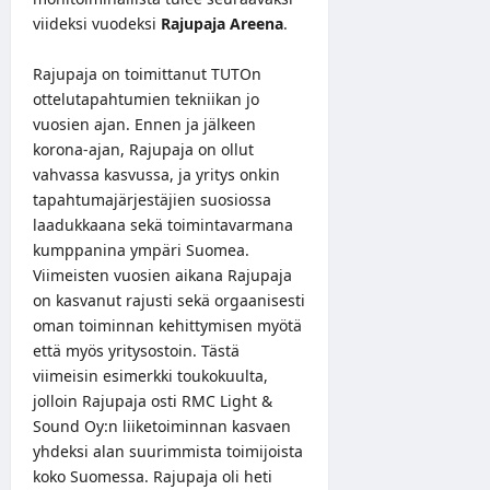
viideksi vuodeksi
Rajupaja Areena
.
Rajupaja on toimittanut TUTOn
ottelutapahtumien tekniikan jo
vuosien ajan. Ennen ja jälkeen
korona-ajan, Rajupaja on ollut
vahvassa kasvussa, ja yritys onkin
tapahtumajärjestäjien suosiossa
laadukkaana sekä toimintavarmana
kumppanina ympäri Suomea.
Viimeisten vuosien aikana Rajupaja
on kasvanut rajusti sekä orgaanisesti
oman toiminnan kehittymisen myötä
että myös yritysostoin. Tästä
viimeisin esimerkki toukokuulta,
jolloin Rajupaja osti RMC Light &
Sound Oy:n liiketoiminnan kasvaen
yhdeksi alan suurimmista toimijoista
koko Suomessa. Rajupaja oli heti