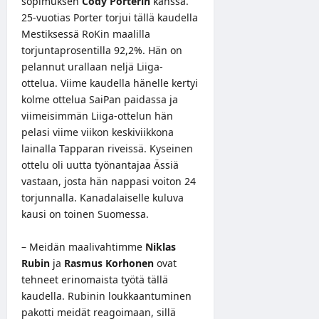
sopimuksen
Cody Porterin
kanssa.
25-vuotias Porter torjui tällä kaudella
Mestiksessä RoKin maalilla
torjuntaprosentilla 92,2%. Hän on
pelannut urallaan neljä Liiga-
ottelua. Viime kaudella hänelle kertyi
kolme ottelua SaiPan paidassa ja
viimeisimmän Liiga-ottelun hän
pelasi viime viikon keskiviikkona
lainalla Tapparan riveissä. Kyseinen
ottelu oli uutta työnantajaa Ässiä
vastaan, josta hän nappasi voiton 24
torjunnalla. Kanadalaiselle kuluva
kausi on toinen Suomessa.
– Meidän maalivahtimme
Niklas
Rubin
ja
Rasmus Korhonen
ovat
tehneet erinomaista työtä tällä
kaudella. Rubinin loukkaantuminen
pakotti meidät reagoimaan, sillä