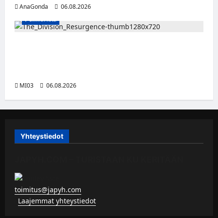
AnaGonda
06.08.2026
Pelinurkka
Taktista The Division Resurgence -
toimintapeliä voi nyt pelata ilmaiseksi
tietokoneella
MI03
06.08.2026
Yhteystiedot
JAPYH.COM – TURISTAAN KU KERITÄÄN
toimitus@japyh.com
▹
Laajemmat yhteystiedot