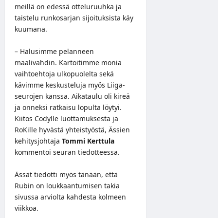
meillä on edessä otteluruuhka ja
taistelu runkosarjan sijoituksista käy
kuumana.
– Halusimme pelanneen
maalivahdin. Kartoitimme monia
vaihtoehtoja ulkopuolelta sekä
kävimme keskusteluja myös Liiga-
seurojen kanssa. Aikataulu oli kireä
ja onneksi ratkaisu lopulta löytyi.
Kiitos Codylle luottamuksesta ja
RoKille hyvästä yhteistyöstä, Ässien
kehitysjohtaja
Tommi Kerttula
kommentoi seuran
tiedotteessa
.
Ässät tiedotti myös tänään, että
Rubin on loukkaantumisen takia
sivussa arviolta kahdesta kolmeen
viikkoa.