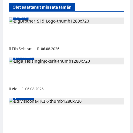
Olet saattanut missata tämän
Viihde
Big Brother Suomi palaa MTV3:lle – luvassa
24/7-livestream ja suorat häätölähetykset
Eila Seksismi
06.08.2026
Jääkiekko
Ville Leskinen jättää Jokerit – hyökkääjälle
etsitään uutta seuraa
Vixi
06.08.2026
Jääkiekko
Nestori 2.0 jatkaa punakeltaisissa – Pulakka
teki debyyttikaudellaan pisteen ottelua
kohden