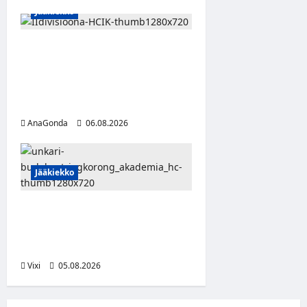
Jääkiekko
Nestori 2.0 jatkaa
punakeltaisissa – Pulakka
teki debyyttikaudellaan
pisteen ottelua kohden
AnaGonda
06.08.2026
Jääkiekko
Pieksämäkeläispuolustaja
Niklas Karjalainen Unkarin
Erste Ligaan
Vixi
05.08.2026