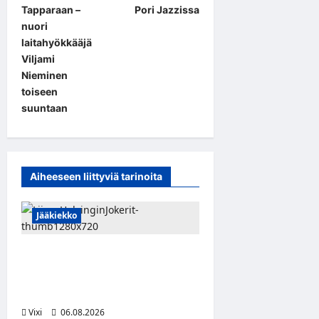
s
Tapparaan –
Pori Jazzissa
t
nuori
laitahyökkääjä
n
Viljami
a
Nieminen
toiseen
v
suuntaan
i
g
a
Aiheeseen liittyviä tarinoita
t
i
Jääkiekko
o
n
Ville Leskinen jättää Jokerit
– hyökkääjälle etsitään uutta
seuraa
Vixi
06.08.2026