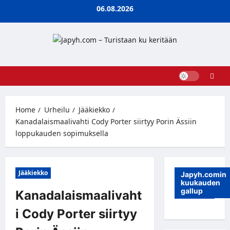
Skip
06.08.2026
to
content
Home
Urheilu
Jääkiekko
Kanadalaismaalivahti Cody Porter siirtyy Porin Ässiin
loppukauden sopimuksella
Jääkiekko
Japyh.comin
kuukauden
gallup
Kanadalaismaalivaht
i Cody Porter siirtyy