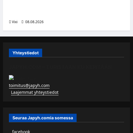
kunnianosoituksen – numero 11 kattoon ja
patsas areenan eteen
Vixi
08.08.2026
Yhteystiedot
JAPYH.COM – TURISTAAN KU KERITÄÄN
toimitus@japyh.com
▹
Laajemmat yhteystiedot
Seuraa Japyh.comia somessa
▹
facebook