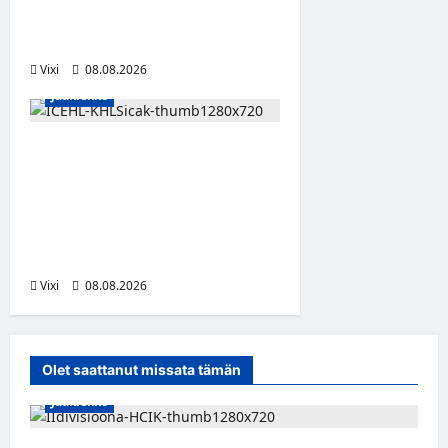
numero 11 kattoon ja patsas
areenan eteen
Vixi
08.08.2026
Jääkiekko
Suomalaislaituri Toivo
Laaksonen jatkaa uraansa
Kroatiassa – KHL Sisak
nappasi tehokkaan
hyökkääjän
Vixi
08.08.2026
Olet saattanut missata tämän
Jääkiekko