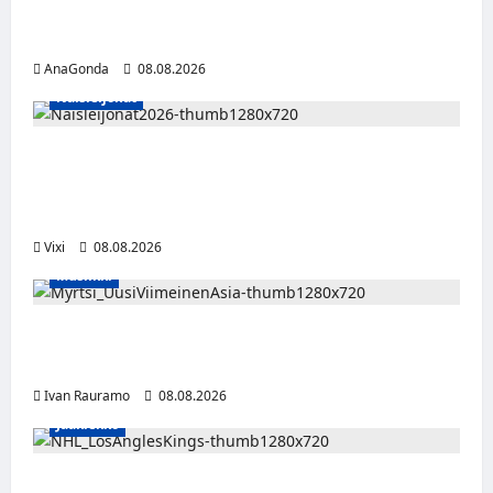
Miikka Ranki jatkaa HCIK:ssa – puolustajalle
kolmas kausi Kaarinassa
AnaGonda
08.08.2026
Naisleijonat
Naisleijonat Sveitsin WEHT-turnaukseen
tällä joukkueella – ottelut näkyvät HBO
Maxilla ja TV5:llä
Vixi
08.08.2026
Musiikki
Myrtsi sanoo uudella singlellään viimeisen
sanan – matka kohti debyyttialbumia jatkuu
Ivan Rauramo
08.08.2026
Jääkiekko
Anže Kopitar saa kuninkaallisen