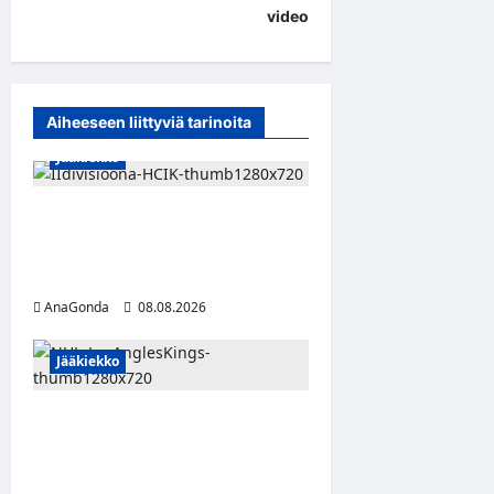
video
i
g
a
Aiheeseen liittyviä tarinoita
t
Jääkiekko
i
o
Miikka Ranki jatkaa HCIK:ssa
n
– puolustajalle kolmas kausi
Kaarinassa
AnaGonda
08.08.2026
Jääkiekko
Anže Kopitar saa
kuninkaallisen
kunnianosoituksen –