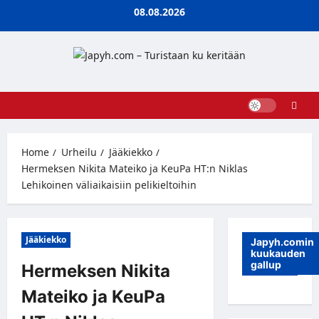
Skip
08.08.2026
to
content
Home
Urheilu
Jääkiekko
Hermeksen Nikita Mateiko ja KeuPa HT:n Niklas
Lehikoinen väliaikaisiin pelikieltoihin
Jääkiekko
Japyh.comin
kuukauden
gallup
Hermeksen Nikita
Mateiko ja KeuPa