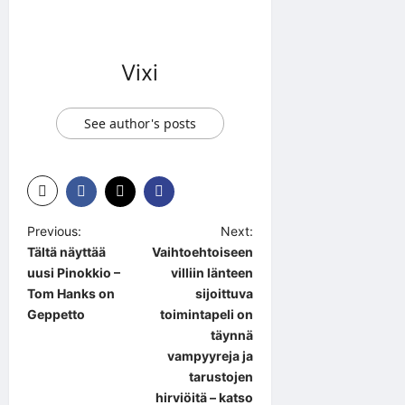
Vixi
See author's posts
P
Previous:
Next:
Tältä näyttää
Vaihtoehtoiseen
o
uusi Pinokkio –
villiin länteen
s
Tom Hanks on
sijoittuva
t
Geppetto
toimintapeli on
täynnä
n
vampyyreja ja
a
tarustojen
hirviöitä – katso
v