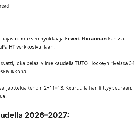
 read
pelaajasopimuksen hyökkääjä
Eevert Elorannan
kanssa.
euPa HT
verkkosivuillaan
.
svatti, joka pelasi viime kaudella TUTO Hockeyn riveissä 34
skiviikkona.
rjaottelua tehoin 2+11=13. Keuruulla hän liittyy seuraan,
ue.
audella 2026–2027: