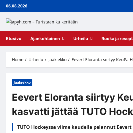
Skip
06.08.2026
to
content
Etusivu
Ajankohtainen
Urheilu
Ruoka ja resept
Home
Urheilu
Jääkiekko
Eevert Eloranta siirtyy KeuPa 
Jääkiekko
Eevert Eloranta siirtyy K
kasvatti jättää TUTO Hoc
TUTO Hockeyssa viime kaudella pelannut Eevert 