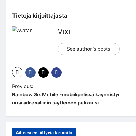
Tietoja kirjoittajasta
Vixi
See author's posts
P
Previous:
Rainbow Six Mobile -mobiilipelissä käynnistyi
o
uusi adrenaliinin täytteinen pelikausi
s
t
n
Aiheeseen liittyviä tarinoita