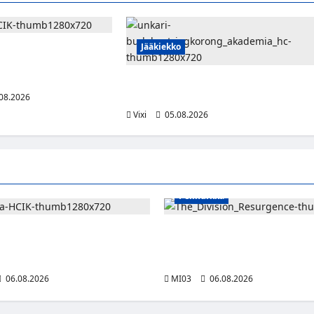
Jääkiekko
aa punakeltaisissa –
yyttikaudellaan pisteen
Pieksämäkeläispuolustaja Niklas
08.2026
Karjalainen Unkarin Erste Ligaan
Vixi
05.08.2026
Pelinurkka
jatkaa punakeltaisissa – Pulakka
Taktista The Division Resurgen
ikaudellaan pisteen ottelua
toimintapeliä voi nyt pelata ilm
tietokoneella
06.08.2026
MI03
06.08.2026