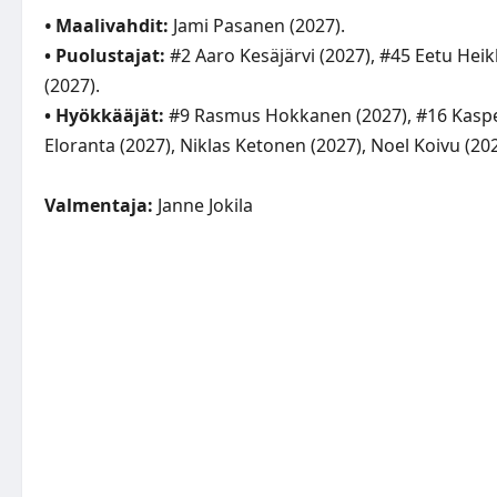
•
Maalivahdit:
Jami Pasanen (2027).
• Puolustajat:
#2 Aaro Kesäjärvi (2027), #45 Eetu Heik
(2027).
• Hyökkääjät:
#9 Rasmus Hokkanen (2027), #16 Kasper
Eloranta (2027), Niklas Ketonen (2027), Noel Koivu (202
Valmentaja:
Janne Jokila