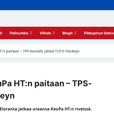
it
Pelinurkka
Viihde
Blogit
Pikkupirun tietov
HT:n paitaan – TPS-kasvatti jättää TUTO Hockeyn
euPa HT:n paitaan – TPS-
keyn
Eloranta jatkaa uraansa KeuPa HT:n riveissä.