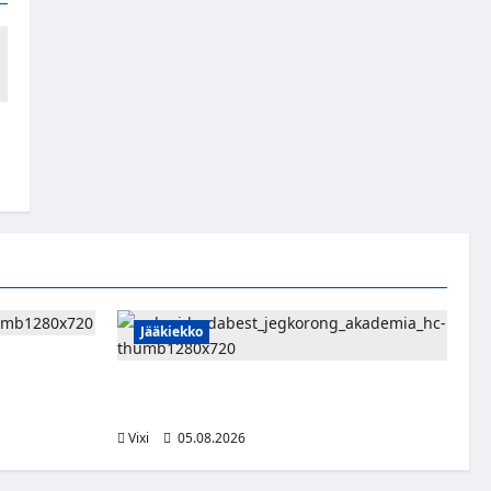
Jääkiekko
ce -
aiseksi
Pieksämäkeläispuolustaja Niklas
Karjalainen Unkarin Erste Ligaan
Vixi
05.08.2026