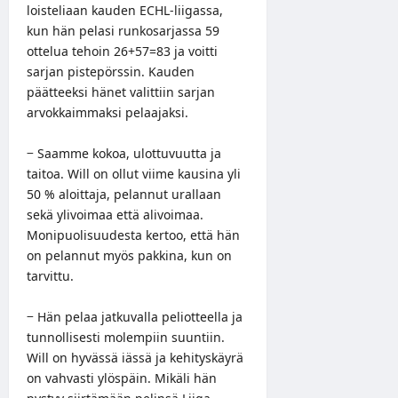
loisteliaan kauden ECHL-liigassa,
kun hän pelasi runkosarjassa 59
ottelua tehoin 26+57=83 ja voitti
sarjan pistepörssin. Kauden
päätteeksi hänet valittiin sarjan
arvokkaimmaksi pelaajaksi.
− Saamme kokoa, ulottuvuutta ja
taitoa. Will on ollut viime kausina yli
50 % aloittaja, pelannut urallaan
sekä ylivoimaa että alivoimaa.
Monipuolisuudesta kertoo, että hän
on pelannut myös pakkina, kun on
tarvittu.
− Hän pelaa jatkuvalla peliotteella ja
tunnollisesti molempiin suuntiin.
Will on hyvässä iässä ja kehityskäyrä
on vahvasti ylöspäin. Mikäli hän