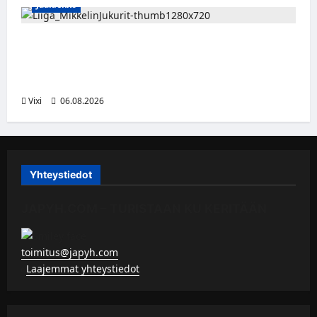
Jääkiekko
Alex Lintuniemi vahvistaa Jukurien
puolustusta – kokenut puolustaja palaa
Liigaan
Vixi
06.08.2026
Yhteystiedot
JAPYH.COM – TURISTAAN KU KERITÄÄN
toimitus@japyh.com
▹
Laajemmat yhteystiedot