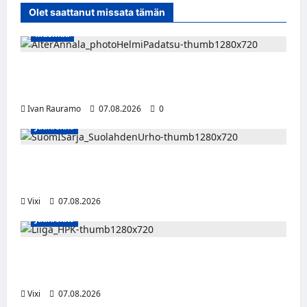
Olet saattanut missata tämän
Musiikki
Alter Annala julkaisi Kultapoika-singlen –
Alert!-albumi ilmestyy elokuussa
Ivan Rauramo
07.08.2026
0
Jääkiekko
FPS:n keskushyökkääjä Martti Mäkinen
siirtyy Suolahden Urhoon
Vixi
07.08.2026
Jääkiekko
Viljami Jokirinne jatkaa HPK:ssa kevääseen
2028
Vixi
07.08.2026