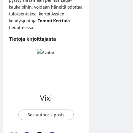
pystyy siirtämään pelinsä Liiga-
kaukaloihin, voidaan häneltä odottaa
tuloksentekoa, kertoi Ässien
kehitysjohtaja
Tommi Kerttula
tiedotteessa
.
Tietoja kirjoittajasta
Vixi
See author's posts