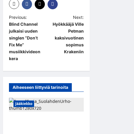
P
Previous:
Next:
Blind Channel
Hyökkääjä Ville
o
julkaisi uuden
Petman
s
singlen ”Don’t
kaksivuotinen
t
Fix Me”
sopimus
musiikkivideon
Krakeniin
n
kera
a
v
i
Aiheeseen liittyviä tarinoita
g
a
Jääkiekko
t
i
FPS:n keskushyökkääjä
Martti Mäkinen siirtyy
o