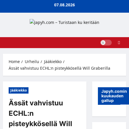
Skip
07.08.2026
to
content
Home
Urheilu
Jääkiekko
Ässät vahvistuu ECHL:n pisteykkösellä Will Graberilla
Jääkiekko
Japyh.comin
kuukauden
gallup
Ässät vahvistuu
ECHL:n
pisteykkösellä Will