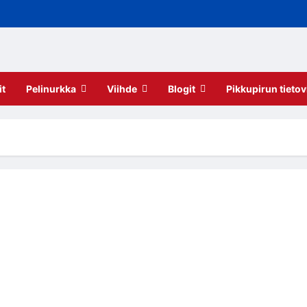
it
Pelinurkka
Viihde
Blogit
Pikkupirun tietov