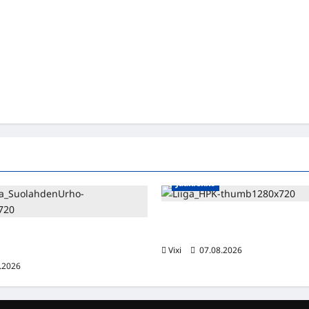
Jääkiekko
Viljami Jokirinne jatkaa HPK:s
2028
shyökkääjä Martti Mäkinen
lahden Urhoon
Vixi
07.08.2026
.2026