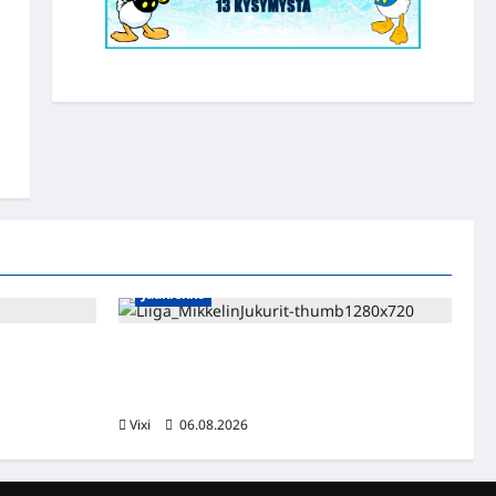
Jääkiekko
sa kevääseen
Alex Lintuniemi vahvistaa Jukurien
puolustusta – kokenut puolustaja palaa
Liigaan
Vixi
06.08.2026