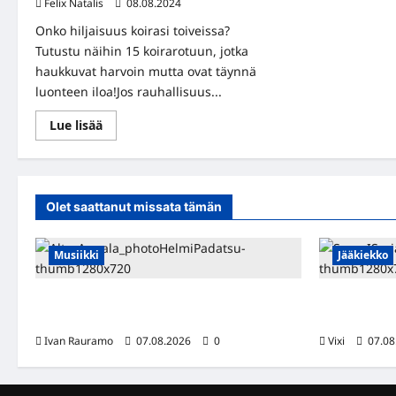
Felix Natalis
08.08.2024
Onko hiljaisuus koirasi toiveissa?
Tutustu näihin 15 koirarotuun, jotka
haukkuvat harvoin mutta ovat täynnä
luonteen iloa!Jos rauhallisuus...
Read
Lue lisää
more
about
15
Hiljaista
Koirarotua,
joiden
Olet saattanut missata tämän
haukkuminen
on
harvinaista
Musiikki
Jääkiekko
Alter Annala julkaisi Kultapoika-singlen –
FPS:n kesku
Alert!-albumi ilmestyy elokuussa
siirtyy Suo
Ivan Rauramo
07.08.2026
0
Vixi
07.08