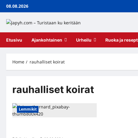
Skip
08.08.2026
to
content
Etusivu
Ajankohtainen
Urheilu
Ruoka ja resept
Home
rauhalliset koirat
rauhalliset koirat
Lemmikit
15 Hiljaista Koirarotua, joiden
haukkuminen on harvinaista