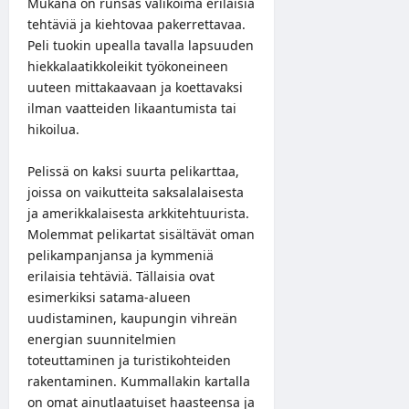
Mukana on runsas valikoima erilaisia
tehtäviä ja kiehtovaa pakerrettavaa.
Peli tuokin upealla tavalla lapsuuden
hiekkalaatikkoleikit työkoneineen
uuteen mittakaavaan ja koettavaksi
ilman vaatteiden likaantumista tai
hikoilua.
Pelissä on kaksi suurta pelikarttaa,
joissa on vaikutteita saksalalaisesta
ja amerikkalaisesta arkkitehtuurista.
Molemmat pelikartat sisältävät oman
pelikampanjansa ja kymmeniä
erilaisia tehtäviä. Tällaisia ovat
esimerkiksi satama-alueen
uudistaminen, kaupungin vihreän
energian suunnitelmien
toteuttaminen ja turistikohteiden
rakentaminen. Kummallakin kartalla
on omat ainutlaatuiset haasteensa ja