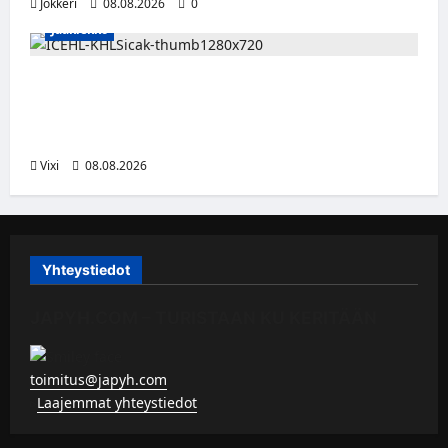
Jokkeri
08.08.2026
0
Jääkiekko
Suomalaislaituri Toivo Laaksonen jatkaa
uraansa Kroatiassa – KHL Sisak nappasi
tehokkaan hyökkääjän
Vixi
08.08.2026
Yhteystiedot
JAPYH.COM – TURISTAAN KU KERITÄÄN
toimitus@japyh.com
▹
Laajemmat yhteystiedot