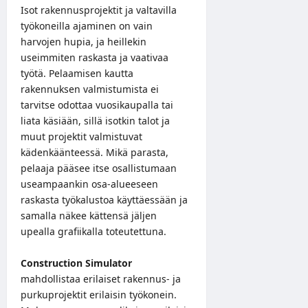
Isot rakennusprojektit ja valtavilla
työkoneilla ajaminen on vain
harvojen hupia, ja heillekin
useimmiten raskasta ja vaativaa
työtä. Pelaamisen kautta
rakennuksen valmistumista ei
tarvitse odottaa vuosikaupalla tai
liata käsiään, sillä isotkin talot ja
muut projektit valmistuvat
kädenkäänteessä. Mikä parasta,
pelaaja pääsee itse osallistumaan
useampaankin osa-alueeseen
raskasta työkalustoa käyttäessään ja
samalla näkee kättensä jäljen
upealla grafiikalla toteutettuna.
Construction Simulator
mahdollistaa erilaiset rakennus- ja
purkuprojektit erilaisin työkonein.