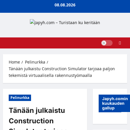
Skip
08.08.2026
to
content
Home
Pelinurkka
Tänään julkaistu Construction Simulator tarjoaa paljon
tekemistä virtuaalisella rakennustyömaalla
Pelinurkka
Japyh.comin
kuukauden
gallup
Tänään julkaistu
Construction