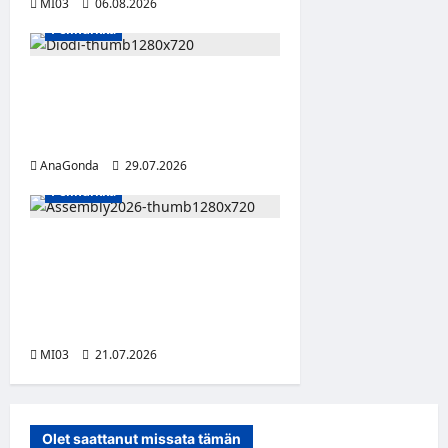
MI03
06.08.2026
Pelinurkka
DIODI-digikorujen toinen
vuosi yhdistää tunteet ja
teknologian
AnaGonda
29.07.2026
Pelinurkka
Assembly Summer etsii
seuraavaa suomalaista
innovaatiota vibe coding -
tekoälykilpailulla
MI03
21.07.2026
Olet saattanut missata tämän