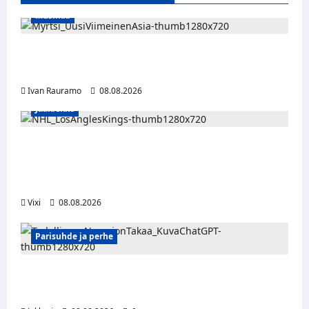
Musiikki
Myrtsi sanoo uudella singlellään viimeisen
sanan – matka kohti debyyttialbumia jatkuu
Ivan Rauramo
08.08.2026
Jääkiekko
Anže Kopitar saa kuninkaallisen
kunnianosoituksen – numero 11 kattoon ja
patsas areenan eteen
Vixi
08.08.2026
Parisuhde ja perhe
Viisi merkkiä, että kumppani ei ehkä ole
täysin rehellinen