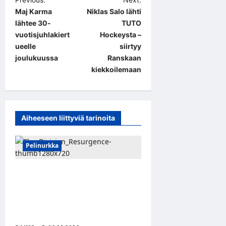
P
Maj Karma
Niklas Salo lähti
o
lähtee 30-
TUTO
s
vuotisjuhlakiert
Hockeysta –
t
ueelle
siirtyy
joulukuussa
Ranskaan
n
kiekkoilemaan
a
v
i
Aiheeseen liittyviä tarinoita
g
a
Pelinurkka
t
i
Taktista The Division
Resurgence -toimintapeliä
o
voi nyt pelata ilmaiseksi
n
tietokoneella