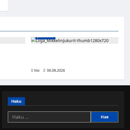
Jääkiekko
sa kevääseen
Alex Lintuniemi vahvistaa Jukurien
puolustusta – kokenut puolustaja palaa
Liigaan
Vixi
06.08.2026
Haku
Haku: