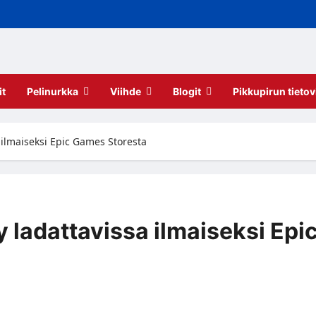
it
Pelinurkka
Viihde
Blogit
Pikkupirun tietov
ilmaiseksi Epic Games Storesta
ladattavissa ilmaiseksi Epi