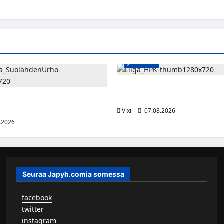
Jääkiekko
Viljami Jokirinne jatkaa HPK:s
2028
shyökkääjä Martti Mäkinen
lahden Urhoon
Vixi
07.08.2026
.2026
Seuraa Japyh.comia somessa
▹
facebook
▹
twitter
▹
instagram