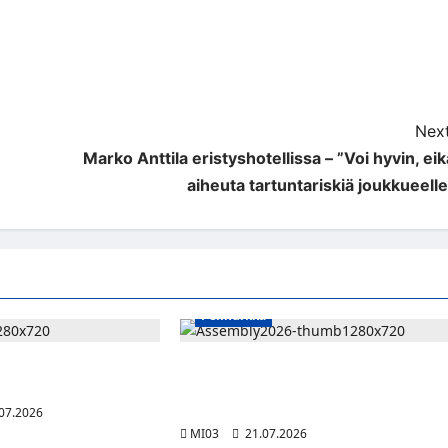
Next
Marko Anttila eristyshotellissa – ”Voi hyvin, eik
aiheuta tartuntariskiä joukkueelle
Pelinurkka
n toinen vuosi
Assembly Summer etsii seuraavaa
 ja teknologian
suomalaista innovaatiota vibe coding -
tekoälykilpailulla
07.2026
MI03
21.07.2026