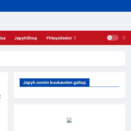
isa
JapyhShop
Yhteystiedot
Japyh.comin kuukauden gallup
c