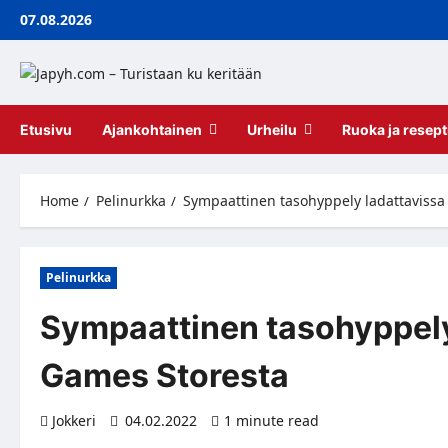
Skip
07.08.2026
to
content
Etusivu
Ajankohtainen
Urheilu
Ruoka ja resept
Home
Pelinurkka
Sympaattinen tasohyppely ladattavissa 
Pelinurkka
Sympaattinen tasohyppely 
Games Storesta
Jokkeri
04.02.2022
1 minute read