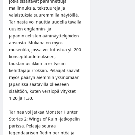
jotka sisältävät parannettuja
mallinnuksia, tekstuureja ja
valaistuksia suuremmilla näytöillä.
Tarinasta voi nauttia uudella tavalla
uusien englannin- ja
japaninkielisten ääninäyttelijöiden
ansiosta. Mukana on myös
museotila, jossa voi tutustua yli 200
konseptitaideteokseen,
taustamusiikkiin ja erityisiin
kehittäjäpiirroksiin. Pelaajat saavat
myös pääsyn aiemmin yksinomaan
Japanissa saatavilla olleeseen
sisältöön, kuten versiopäivitykset
1.20 ja 1.30.
Tarinaa voi jatkaa Monster Hunter
Stories 2: Wings of Ruin -jatkopelin
parissa. Pelaaja seuraa
legendaarisen Redin perintöä ja