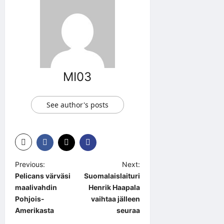
MI03
See author's posts
P
Previous:
Next:
Pelicans värväsi
Suomalaislaituri
o
maalivahdin
Henrik Haapala
s
Pohjois-
vaihtaa jälleen
t
Amerikasta
seuraa