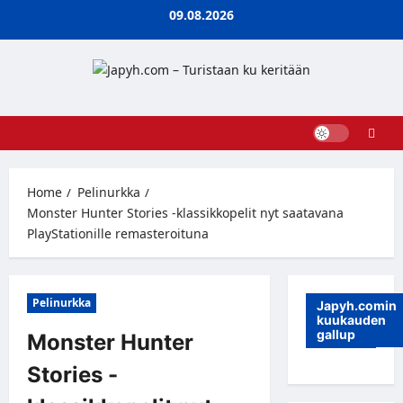
Skip
09.08.2026
to
content
Home
Pelinurkka
Monster Hunter Stories -klassikkopelit nyt saatavana
PlayStationille remasteroituna
Pelinurkka
Japyh.comin
kuukauden
gallup
Monster Hunter
Stories -