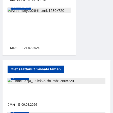
AnaGonda
29.07.2026
Pelinurkka
Assembly Summer etsii
seuraavaa suomalaista
innovaatiota vibe coding -
tekoälykilpailulla
MI03
21.07.2026
Olet saattanut missata tämän
Jääkiekko
Leevi Kinnunen vahvistaa S-Kiekkoa –
hyökkääjä siirtyy Seinäjoelle Laser HT:stä
Vixi
09.08.2026
Jääkiekko