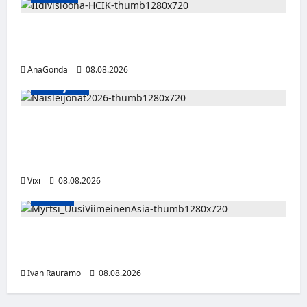
Miikka Ranki jatkaa HCIK:ssa – puolustajalle
kolmas kausi Kaarinassa
AnaGonda
08.08.2026
Naisleijonat
Naisleijonat Sveitsin WEHT-turnaukseen
tällä joukkueella – ottelut näkyvät HBO
Maxilla ja TV5:llä
Vixi
08.08.2026
Musiikki
Myrtsi sanoo uudella singlellään viimeisen
sanan – matka kohti debyyttialbumia jatkuu
Ivan Rauramo
08.08.2026