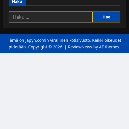
Haku
Haku:
Tämä on Japyh.comin virallinen kotisivusto. Kaikki oikeudet
pidetään. Copyright © 2026.
|
ReviewNews
by AF themes.