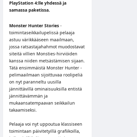
PlayStation 4:lle yhdessä ja
samassa paketissa.
Monster Hunter Stories
-
toimintaseikkailupelissä
pelaaja
astuu värikkääseen maailmaan,
jossa ratsastajahahmot muodostavat
siteitä villien Monsties-hirviöiden
kanssa niiden metsästämisen sijaan.
Tätä ensimmäistä Monster Hunter -
pelimaailmaan sijoittuvaa roolipeliä
on nyt paranneltu uusilla
jännittävillä ominaisuuksilla entistä
jännittävämmän ja
mukaansatempaavan seikkailun
takaamiseksi.
Pelaaja voi nyt uppoutua klassiseen
toimintaan päivitetyillä grafiikoilla,