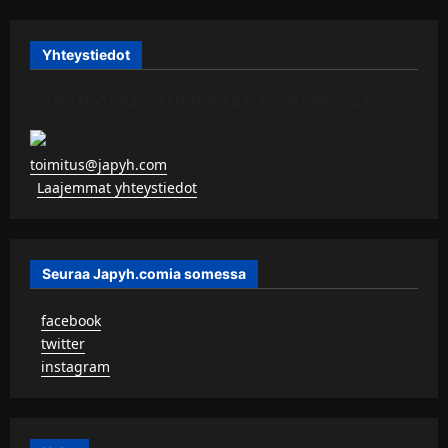
Yhteystiedot
JAPYH.COM – TURISTAAN KU KERITÄÄN
toimitus@japyh.com
▹
Laajemmat yhteystiedot
Seuraa Japyh.comia somessa
▹
facebook
▹
twitter
▹
instagram