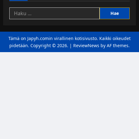
Haku:
Tämä on Japyh.comin virallinen kotisivusto. Kaikki oikeudet
pidetään. Copyright © 2026.
|
ReviewNews
by AF themes.