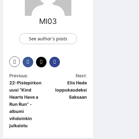
MI03
See author's posts
P
Previous:
Next:
22-Pistepirkon
Elis Hede
o
uusi ”Kind
loppukaudeksi
s
Hearts Have a
Saksaan
t
Run Run” -
albumi
n
vihdoinkin
a
julkaistu
v