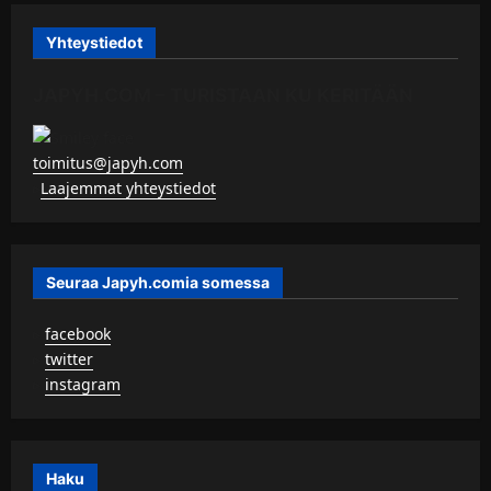
Yhteystiedot
JAPYH.COM – TURISTAAN KU KERITÄÄN
toimitus@japyh.com
▹
Laajemmat yhteystiedot
Seuraa Japyh.comia somessa
▹
facebook
▹
twitter
▹
instagram
Haku