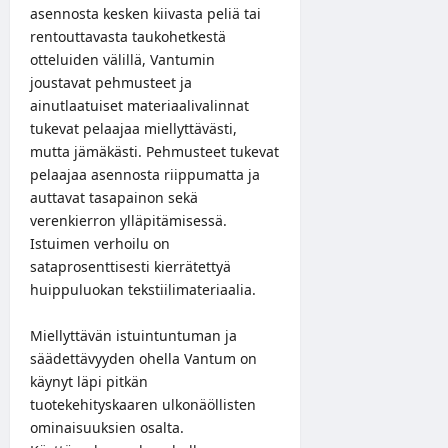
asennosta kesken kiivasta peliä tai
rentouttavasta taukohetkestä
otteluiden välillä, Vantumin
joustavat pehmusteet ja
ainutlaatuiset materiaalivalinnat
tukevat pelaajaa miellyttävästi,
mutta jämäkästi. Pehmusteet tukevat
pelaajaa asennosta riippumatta ja
auttavat tasapainon sekä
verenkierron ylläpitämisessä.
Istuimen verhoilu on
sataprosenttisesti kierrätettyä
huippuluokan tekstiilimateriaalia.
Miellyttävän istuintuntuman ja
säädettävyyden ohella Vantum on
käynyt läpi pitkän
tuotekehityskaaren ulkonäöllisten
ominaisuuksien osalta.