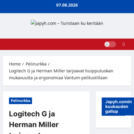
Skip
07.08.2026
to
content
Home
Pelinurkka
Logitech G ja Herman Miller tarjoavat huippuluokan
mukavuutta ja ergonomiaa Vantum-pelituolillaan
Pelinurkka
Japyh.comin
kuukauden
gallup
Logitech G ja
Herman Miller