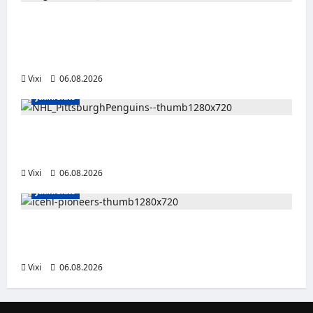
Alex Lintuniemi vahvistaa Jukurien
puolustusta – kokenut puolustaja palaa
Liigaan
Vixi
06.08.2026
Jääkiekko
Ville Koivuselle jättisopimus Pittsburghiin –
kahdeksan vuotta ja 32 miljoonaa dollaria
Vixi
06.08.2026
Jääkiekko
Jesse Seppälä siirtyy Itävaltaan – Pioneers
Vorarlbergin suomalaisryhmä kasvaa
Vixi
06.08.2026