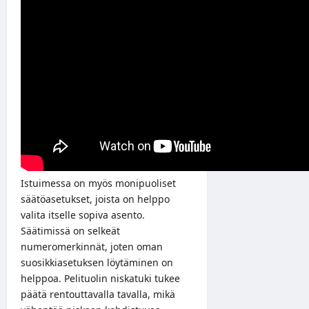
Istuimessa on myös monipuoliset
säätöasetukset, joista on helppo
valita itselle sopiva asento.
Säätimissä on selkeät
numeromerkinnät, joten oman
suosikkiasetuksen löytäminen on
helppoa. Pelituolin niskatuki tukee
päätä rentouttavalla tavalla, mikä