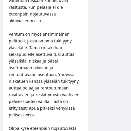
vähentää niskaan kohdistuvaa
rasitusta, kun pelaaja ei ole
eteenpäin nojautuvassa
aktiiviasennossa.
Vantum on myös ensimmäinen
pelituoli, jossa on oma tukityyny
yläselälle. Tämä rintakehän
selkäpuolelle asettuva tuki auttaa
yläselkää, niskaa ja päätä
asettumaan oikeaan ja
rentouttavaan asentoon. Yhdessä
niskatuen kanssa yläselän tukityyny
auttaa pelaajaa rentoutumaan
rasittavien ja keskittymistä vaativien
pelisessioiden välillä. Tästä on
erityisesti apua pitkäksi venyvissä
pelisessioissa.
Olipa kyse eteenpäin nojautuvasta