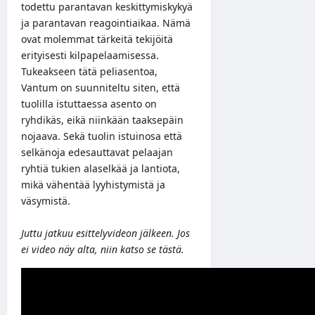
todettu parantavan keskittymiskykyä
ja parantavan reagointiaikaa. Nämä
ovat molemmat tärkeitä tekijöitä
erityisesti kilpapelaamisessa.
Tukeakseen tätä peliasentoa,
Vantum on suunniteltu siten, että
tuolilla istuttaessa asento on
ryhdikäs, eikä niinkään taaksepäin
nojaava. Sekä tuolin istuinosa että
selkänoja edesauttavat pelaajan
ryhtiä tukien alaselkää ja lantiota,
mikä vähentää lyyhistymistä ja
väsymistä.
Juttu jatkuu esittelyvideon jälkeen. Jos
ei video näy alta, niin katso se
tästä
.