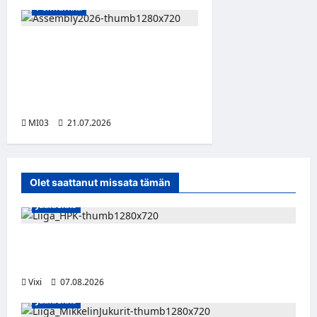
Pelinurkka
Assembly Summer etsii
seuraavaa suomalaista
innovaatiota vibe coding -
tekoälykilpailulla
MI03
21.07.2026
Olet saattanut missata tämän
Jääkiekko
Viljami Jokirinne jatkaa HPK:ssa kevääseen
2028
Vixi
07.08.2026
Jääkiekko