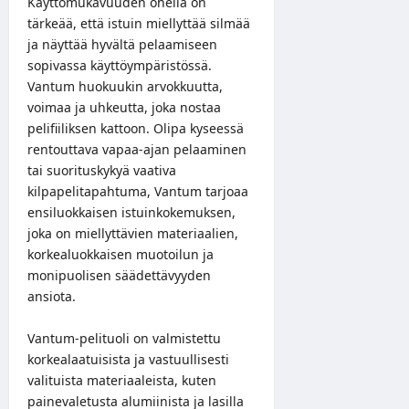
Käyttömukavuuden ohella on
tärkeää, että istuin miellyttää silmää
ja näyttää hyvältä pelaamiseen
sopivassa käyttöympäristössä.
Vantum huokuukin arvokkuutta,
voimaa ja uhkeutta, joka nostaa
pelifiiliksen kattoon. Olipa kyseessä
rentouttava vapaa-ajan pelaaminen
tai suorituskykyä vaativa
kilpapelitapahtuma, Vantum tarjoaa
ensiluokkaisen istuinkokemuksen,
joka on miellyttävien materiaalien,
korkealuokkaisen muotoilun ja
monipuolisen säädettävyyden
ansiota.
Vantum-pelituoli on valmistettu
korkealaatuisista ja vastuullisesti
valituista materiaaleista, kuten
painevaletusta alumiinista ja lasilla