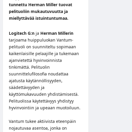
tunnettu Herman Miller tuovat
pelituoliin mukautuvuutta ja
miellyttävää istuintuntumaa.
Logitech G:n
ja
Herman Millerin
tarjoama huippuluokan
Vantum-
pelituoli
on suunniteltu sopimaan
kaikenlaisille pelaajille ja tukemaan
ajanvietettä hyvinvoinnista
tinkimättä. Pelituolin
suunnittelufilosofia noudattaa
ajatusta käytännöllisyyden,
säädettävyyden ja
käyttömukavuuden yhdistämisestä.
Pelituolissa käytettävyys yhdistyy
hyvinvointiin ja upeaan muotoiluun.
Vantum tukee aktiivista eteenpäin
nojautuvaa asentoa, jonka on