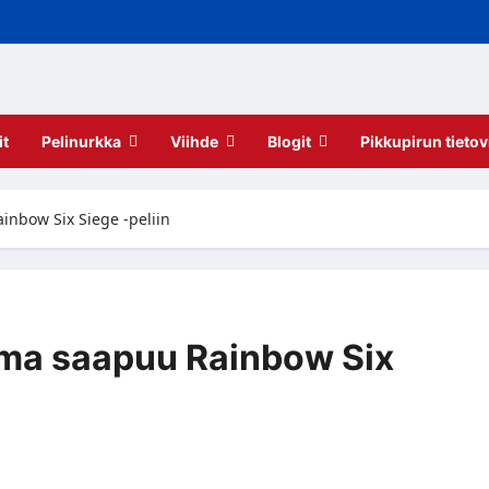
it
Pelinurkka
Viihde
Blogit
Pikkupirun tietov
nbow Six Siege -peliin
ma saapuu Rainbow Six