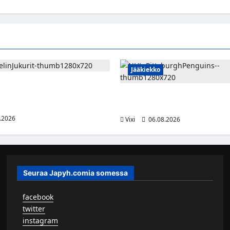
Jääkiekko
emi vahvistaa Jukurien
– kokenut puolustaja palaa
Ville Koivuselle jättisopimus Pi
kahdeksan vuotta ja 32 miljoon
.2026
Vixi
06.08.2026
Seuraa Japyh.comia somessa
▹
facebook
▹
twitter
▹
instagram