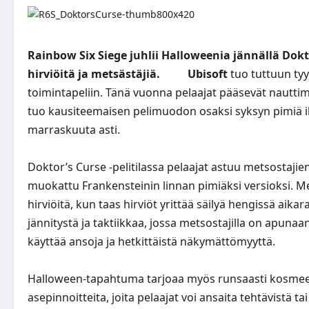
Rainbow Six Siege juhlii Halloweenia jännällä Dok
hirviöitä ja metsästäjiä.
Ubisoft
tuo tuttuun ty
toimintapeliin
. Tänä vuonna pelaajat pääsevät nautti
tuo kausiteemaisen pelimuodon osaksi syksyn pimiä il
marraskuuta asti.
Doktor’s Curse -pelitilassa pelaajat astuu metsostajien
muokattu Frankensteinin linnan pimiäksi versioksi. Me
hirviöitä, kun taas hirviöt yrittää säilyä hengissä aika
jännitystä ja taktiikkaa, jossa metsostajilla on apunaan t
käyttää ansoja ja hetkittäistä näkymättömyyttä.
Halloween-tapahtuma tarjoaa myös runsaasti kosmeetti
asepinnoitteita, joita pelaajat voi ansaita tehtävistä ta