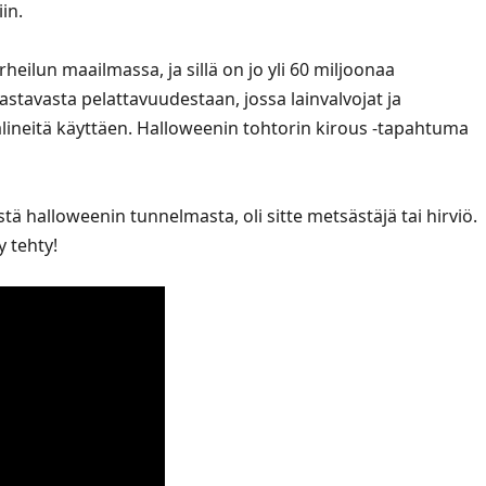
in.
eilun maailmassa, ja sillä on jo yli 60 miljoonaa
aastavasta pelattavuudestaan, jossa lainvalvojat ja
välineitä käyttäen. Halloweenin tohtorin kirous -tapahtuma
tä halloweenin tunnelmasta, oli sitte metsästäjä tai hirviö.
y tehty!