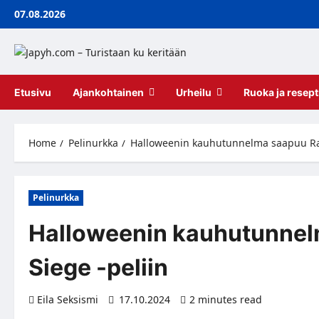
Skip
07.08.2026
to
content
Etusivu
Ajankohtainen
Urheilu
Ruoka ja resept
Home
Pelinurkka
Halloweenin kauhutunnelma saapuu Rai
Pelinurkka
Halloweenin kauhutunnel
Siege -peliin
Eila Seksismi
17.10.2024
2 minutes read