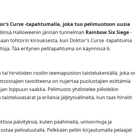
tor’s Curse -tapahtumalla, joka tuo pelimuotoon uusia
yliinsä Halloweenin jännän tunnelman
Rainbow Six Siege
-
maan tohtorin kirouksesta, kun Doktor’s Curse -tapahtuma
toja. Tää eritynen pelitapahtuma on käynnissä 6.
 tai hirviöiden rooliin teemapuiston taistelukentällä, joka o
tsostajien tavoitteena on nujertaa puolustajien esittämiä
rajan loppuun saakka. Pelimuoto yhdistelee piiloleikin
aisteluvasarat ja erilaisia jäljitysvälineitä, kun taas hirviöt
sia päivityksiä, kuten päähineitä, univormuja ja
i ostaa pelivaluutalla. Pelkkään peliin kirjautumalla pelaajat