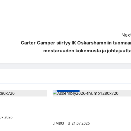
Next
Carter Camper siirtyy IK Oskarshamniin tuomaa
mestaruuden kokemusta ja johtajuutta
Pelinurkka
n toinen vuosi
Assembly Summer etsii seuraavaa
 ja teknologian
suomalaista innovaatiota vibe coding -
tekoälykilpailulla
07.2026
MI03
21.07.2026