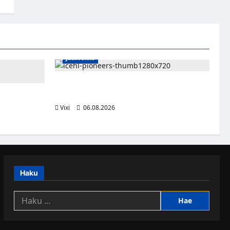
Jääkiekko
Jesse Seppälä siirtyy Itävaltaan – Pioneers
Vorarlbergin suomalaisryhmä kasvaa
ttsburghiin –
aa dollaria
Vixi
06.08.2026
Haku
Haku: