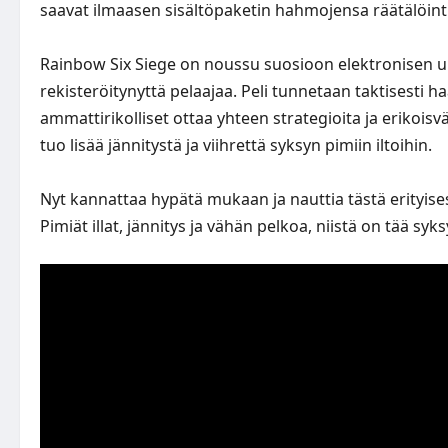
saavat ilmaasen sisältöpaketin hahmojensa räätälöinti
Rainbow Six Siege on noussu suosioon elektronisen urh
rekisteröitynyttä pelaajaa. Peli tunnetaan taktisesti h
ammattirikolliset ottaa yhteen strategioita ja erikois
tuo lisää jännitystä ja viihrettä syksyn pimiin iltoihin.
Nyt kannattaa hypätä mukaan ja nauttia tästä erityises
Pimiät illat, jännitys ja vähän pelkoa, niistä on tää syks