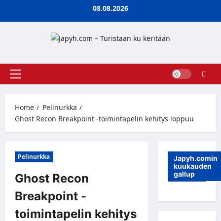
Skip
08.08.2026
to
content
Primary
Menu
Home
Pelinurkka
Ghost Recon Breakpoint -toimintapelin kehitys loppuu
Pelinurkka
Japyh.comin
kuukauden
gallup
Ghost Recon
Breakpoint -
toimintapelin kehitys