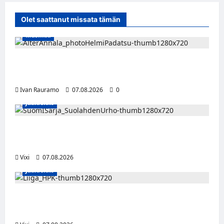
Olet saattanut missata tämän
Musiikki
Alter Annala julkaisi Kultapoika-singlen –
Alert!-albumi ilmestyy elokuussa
Ivan Rauramo
07.08.2026
0
Jääkiekko
FPS:n keskushyökkääjä Martti Mäkinen
siirtyy Suolahden Urhoon
Vixi
07.08.2026
Jääkiekko
Viljami Jokirinne jatkaa HPK:ssa kevääseen
2028