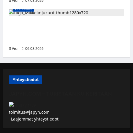
Vixi
07.08.2026
Jääkiekko
Alex Lintuniemi vahvistaa Jukurien
puolustusta – kokenut puolustaja palaa
Liigaan
Vixi
06.08.2026
Yhteystiedot
JAPYH.COM – TURISTAAN KU KERITÄÄN
toimitus@japyh.com
▹
Laajemmat yhteystiedot