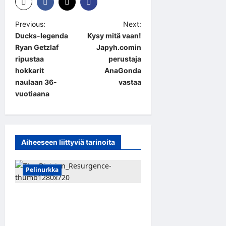
P
Previous:
Next:
Ducks-legenda
Kysy mitä vaan!
o
Ryan Getzlaf
Japyh.comin
s
ripustaa
perustaja
t
hokkarit
AnaGonda
naulaan 36-
vastaa
n
vuotiaana
a
v
i
Aiheeseen liittyviä tarinoita
g
a
Pelinurkka
t
i
Taktista The Division
Resurgence -toimintapeliä
o
voi nyt pelata ilmaiseksi