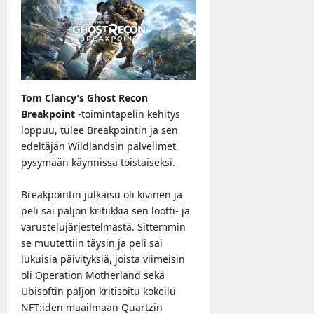
Tom Clancy’s Ghost Recon
Breakpoint
-toimintapelin kehitys
loppuu, tulee Breakpointin ja sen
edeltäjän Wildlandsin palvelimet
pysymään käynnissä toistaiseksi.
Breakpointin julkaisu oli kivinen ja
peli sai paljon kritiikkiä sen lootti- ja
varustelujärjestelmästä. Sittemmin
se muutettiin täysin ja peli sai
lukuisia päivityksiä, joista viimeisin
oli Operation Motherland sekä
Ubisoftin paljon kritisoitu kokeilu
NFT:iden maailmaan Quartzin