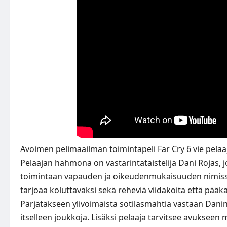
Avoimen pelimaailman toimintapeli Far Cry 6 vie pelaa
Pelaajan hahmona on vastarintataistelija Dani Rojas,
toimintaan vapauden ja oikeudenmukaisuuden nimissä
tarjoaa koluttavaksi sekä reheviä viidakoita että pää
Pärjätäkseen ylivoimaista sotilasmahtia vastaan Danin
itselleen joukkoja. Lisäksi pelaaja tarvitsee avukseen