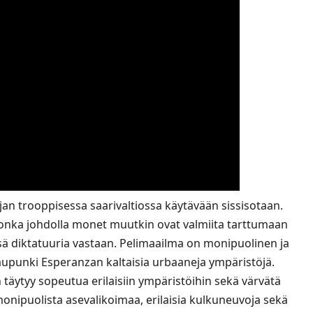
jan trooppisessa saarivaltiossa käytävään sissisotaan.
 jonka johdolla monet muutkin ovat valmiita tarttumaan
 diktatuuria vastaan. Pelimaailma on monipuolinen ja
kaupunki Esperanzan kaltaisia urbaaneja ympäristöjä.
 täytyy sopeutua erilaisiin ympäristöihin sekä värvätä
 monipuolista asevalikoimaa, erilaisia kulkuneuvoja sekä