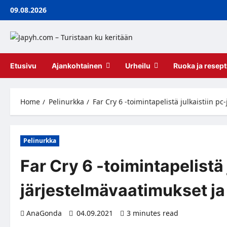
Skip
09.08.2026
to
content
Etusivu
Ajankohtainen
Urheilu
Ruoka ja resept
Home
Pelinurkka
Far Cry 6 -toimintapelistä julkaistiin p
Pelinurkka
Far Cry 6 -toimintapelistä 
järjestelmävaatimukset ja 
AnaGonda
04.09.2021
3 minutes read