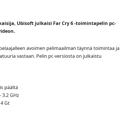
aisija, Ubisoft julkaisi Far Cry 6 -toimintapelin pc-
videon.
 pelaajalleen avoimen pelimaailman täynnä toimintaa ja
atuuria vastaan. Pelin pc-versiosta on julkaistu
is päältä
– 3.2 GHz
 4 Gt