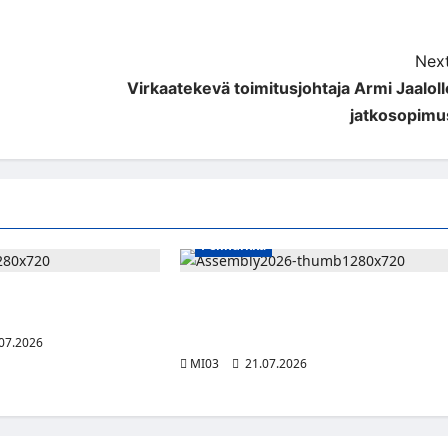
Next
Virkaatekevä toimitusjohtaja Armi Jaaloll
jatkosopimu
Pelinurkka
n toinen vuosi
Assembly Summer etsii seuraavaa
 ja teknologian
suomalaista innovaatiota vibe coding -
tekoälykilpailulla
07.2026
MI03
21.07.2026