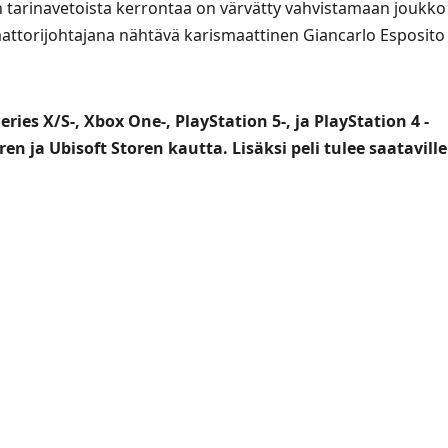
n tarinavetoista kerrontaa on värvätty vahvistamaan joukko
taattorijohtajana nähtävä karismaattinen Giancarlo Esposito
ries X/S-, Xbox One-, PlayStation 5-, ja PlayStation 4 -
ren ja Ubisoft Storen kautta. Lisäksi peli tulee saataville