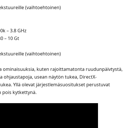
ekstuureille (vaihtoehtoinen)
00k – 3.8 GHz
0 – 10 Gt
ekstuureille (vaihtoehtoinen)
a ominaisuuksia, kuten rajoittamatonta ruudunpäivtystä,
sia ohjaustapoja, usean näytön tukea, DirectX-
ukea. Yllä olevat järjestlemäsuositukset perustuvat
 pois kytkettynä.