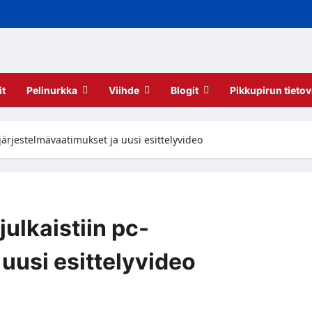
it
Pelinurkka
Viihde
Blogit
Pikkupirun tietov
c-järjestelmävaatimukset ja uusi esittelyvideo
julkaistiin pc-
uusi esittelyvideo