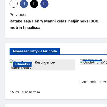
P
Previous:
Ratakelaaja Henry Manni kelasi neljänneksi 800
o
metrin finaalissa
s
t
n
Aiheeseen liittyviä tarinoita
a
Pelinurkka
Pelinurkka
v
DIODI-digikoruje
i
yhdistää tunteet
Taktista The Division Resurgence -
toimintapeliä voi nyt pelata ilmaiseksi
AnaGonda
29.
g
tietokoneella
a
MI03
06.08.2026
t