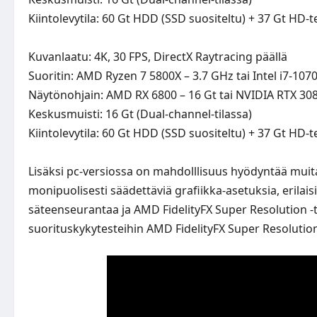
Kiintolevytila: 60 Gt HDD (SSD suositeltu) + 37 Gt HD-t
Kuvanlaatu: 4K, 30 FPS, DirectX Raytracing päällä
Suoritin: AMD Ryzen 7 5800X – 3.7 GHz tai Intel i7-107
Näytönohjain: AMD RX 6800 – 16 Gt tai NVIDIA RTX 308
Keskusmuisti: 16 Gt (Dual-channel-tilassa)
Kiintolevytila: 60 Gt HDD (SSD suositeltu) + 37 Gt HD-t
Lisäksi pc-versiossa on mahdolllisuus hyödyntää muit
monipuolisesti säädettäviä grafiikka-asetuksia, erilai
säteenseurantaa ja AMD FidelityFX Super Resolution -t
suorituskykytesteihin AMD FidelityFX Super Resolution