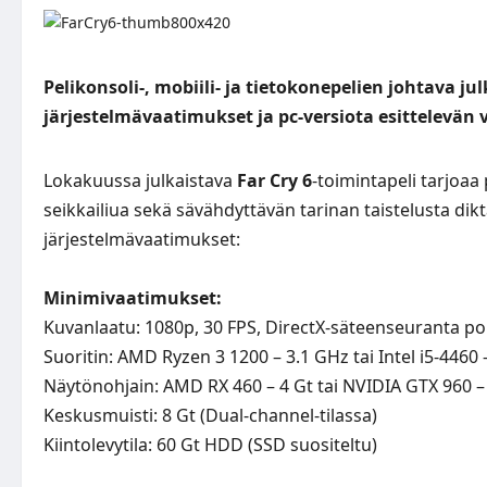
Pelikonsoli-, mobiili- ja tietokonepelien johtava julk
järjestelmävaatimukset ja pc-versiota esittelevän 
Lokakuussa julkaistava
Far Cry 6
-toimintapeli tarjoaa
seikkailiua sekä sävähdyttävän tarinan taistelusta dikt
järjestelmävaatimukset:
Minimivaatimukset:
Kuvanlaatu: 1080p, 30 FPS, DirectX-säteenseuranta po
Suoritin: AMD Ryzen 3 1200 – 3.1 GHz tai Intel i5-4460 
Näytönohjain: AMD RX 460 – 4 Gt tai NVIDIA GTX 960 –
Keskusmuisti: 8 Gt (Dual-channel-tilassa)
Kiintolevytila: 60 Gt HDD (SSD suositeltu)