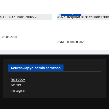
Naisleijonat
 jatkaa HCIK:ssa – puolustajalle
Naisleijonat Sveitsin WEHT-tu
i Kaarinassa
tällä joukkueella – ottelut näky
Maxilla ja TV5:llä
08.08.2026
Vixi
08.08.2026
Seuraa Japyh.comia somessa
▹
facebook
▹
twitter
▹
instagram