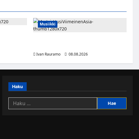
Musiikki
rnaukseen
vät HBO
Myrtsi sanoo uudella singlellään viimeisen
sanan – matka kohti debyyttialbumia jatkuu
Ivan Rauramo
08.08.2026
Haku
Haku: