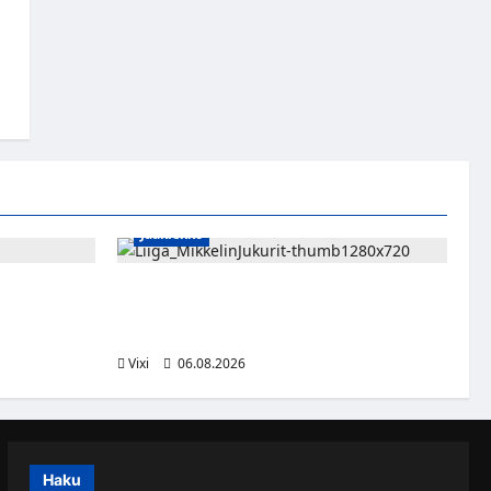
Jääkiekko
sa kevääseen
Alex Lintuniemi vahvistaa Jukurien
puolustusta – kokenut puolustaja palaa
Liigaan
Vixi
06.08.2026
Haku