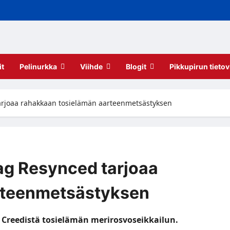
it
Pelinurkka
Viihde
Blogit
Pikkupirun tietov
tarjoaa rahakkaan tosielämän aarteenmetsästyksen
ag Resynced tarjoaa
rteenmetsästyksen
s Creedistä tosielämän merirosvoseikkailun.