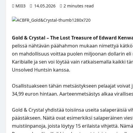
MI03
14.05.2026
2 minutes read
Gold & Crystal – The Lost Treasure of Edward Kenw
pelissä nähtävän päähahmon mukaan nimettyä kätköä
on mahdollisuus voittaa puolen miljoonan dollarin el
Karibialle ja sen voi löytää vain ratkaisemalla kaikki t
Unsolved Huntsin kanssa.
Osallistuakseen tähän metsästykseen pelaajat voivat j
34,99 euron hintaan. Aarteenmetsästys alkaa virallise
Gold & Crystal yhdistää toisiinsa useita salaperäisiä vi
päästäkseen. Näitä ovat esimerkiksi salaperäinen viesti 
muistiinpanoja, joista löytyy 15 erilaista vihjettä. Nämä