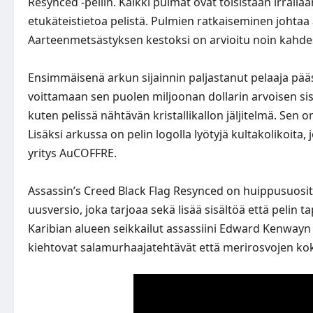
Resynced -peliin. Kaikki pulmat ovat toisistaan irralla
etukäteistietoa pelistä. Pulmien ratkaiseminen johtaa 
Aarteenmetsästyksen kestoksi on arvioitu noin kahdes
Ensimmäisenä arkun sijainnin paljastanut pelaaja pää
voittamaan sen puolen miljoonan dollarin arvoisen sisä
kuten pelissä nähtävän kristallikallon jäljitelmä. Sen o
Lisäksi arkussa on pelin logolla lyötyjä kultakolikoita
yritys AuCOFFRE.
Assassin’s Creed Black Flag Resynced on huippusuositu
uusversio, joka tarjoaa sekä lisää sisältöä että pelin
Karibian alueen seikkailut assassiini Edward Kenwayn 
kiehtovat salamurhaajatehtävät että merirosvojen ko