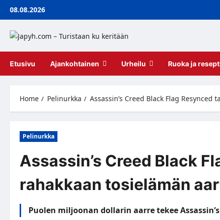
Skip
08.08.2026
to
content
Etusivu
Ajankohtainen
Urheilu
Ruoka ja resept
Home
Pelinurkka
Assassin’s Creed Black Flag Resynced 
Pelinurkka
Assassin’s Creed Black Fl
rahakkaan tosielämän aa
Puolen miljoonan dollarin aarre tekee Assassin’