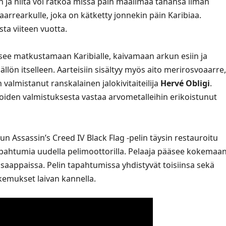
an ja niitä voi ratkoa missä päin maailmaa tahansa ilman
aarrearkulle, joka on kätketty jonnekin päin Karibiaa.
ta viiteen vuotta.
see matkustamaan Karibialle, kaivamaan arkun esiin ja
llön itselleen. Aarteisiin sisältyy myös aito merirosvoaarre,
n valmistanut ranskalainen jalokivitaiteilija
Hervé Obligi
.
, joiden valmistuksesta vastaa arvometalleihin erikoistunut
n Assassin’s Creed IV Black Flag -pelin täysin restauroitu
 tapahtumia uudella pelimoottorilla. Pelaaja pääsee kokemaa
saappaissa. Pelin tapahtumissa yhdistyvät toisiinsa sekä
kemukset laivan kannella.