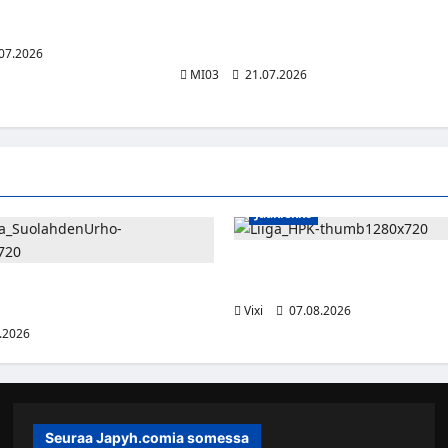
n toinen vuosi
Assembly Summer etsii seuraavaa
 ja teknologian
suomalaista innovaatiota vibe coding -
tekoälykilpailulla
07.2026
MI03
21.07.2026
Jääkiekko
Viljami Jokirinne jatkaa HPK:s
2028
shyökkääjä Martti Mäkinen
lahden Urhoon
Vixi
07.08.2026
.2026
Seuraa Japyh.comia somessa