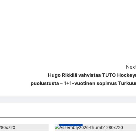
Next
Hugo Rikkilä vahvistaa TUTO Hockey
puolustusta – 1+1-vuotinen sopimus Turkuu
Pelinurkka