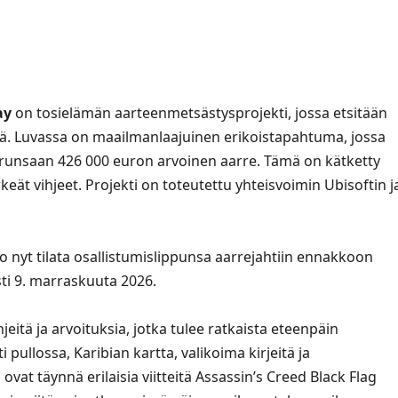
ay
on tosielämän aarteenmetsästysprojekti, jossa etsitään
. Luvassa on maailmanlaajuinen erikoistapahtuma, jossa
i runsaan 426 000 euron arvoinen aarre. Tämä on kätketty
ärkeät vihjeet. Projekti on toteutettu yhteisvoimin Ubisoftin j
o nyt tilata osallistumislippunsa aarrejahtiin ennakkoon
sti 9. marraskuuta 2026.
hjeitä ja arvoituksia, jotka tulee ratkaista eteenpäin
pullossa, Karibian kartta, valikoima kirjeitä ja
 ovat täynnä erilaisia viitteitä Assassin’s Creed Black Flag