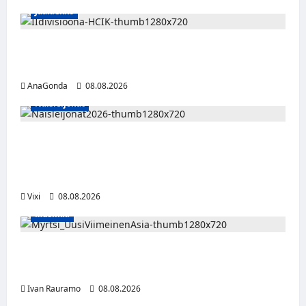
Jääkiekko
Miikka Ranki jatkaa HCIK:ssa – puolustajalle
kolmas kausi Kaarinassa
AnaGonda
08.08.2026
Naisleijonat
Naisleijonat Sveitsin WEHT-turnaukseen
tällä joukkueella – ottelut näkyvät HBO
Maxilla ja TV5:llä
Vixi
08.08.2026
Musiikki
Myrtsi sanoo uudella singlellään viimeisen
sanan – matka kohti debyyttialbumia jatkuu
Ivan Rauramo
08.08.2026