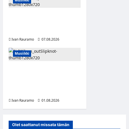
Musiikki
Alter Annala julkaisi
Kultapoika-singlen – Alert!-
albumi ilmestyy elokuussa
Ivan Rauramo
07.08.2026
0
Musiikki
Slipknot erotti pitkäaikaisen
jäsenensä Sid Wilsonin –
lähdön syy on hämärän
peitossa
Ivan Rauramo
01.08.2026
Olet saattanut missata tämän