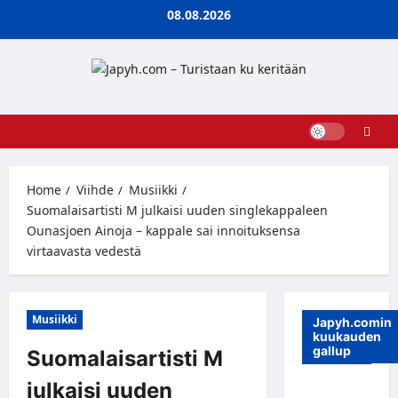
Skip
08.08.2026
to
content
Home
Viihde
Musiikki
Suomalaisartisti M julkaisi uuden singlekappaleen
Ounasjoen Ainoja – kappale sai innoituksensa
virtaavasta vedestä
Musiikki
Japyh.comin
kuukauden
gallup
Suomalaisartisti M
julkaisi uuden