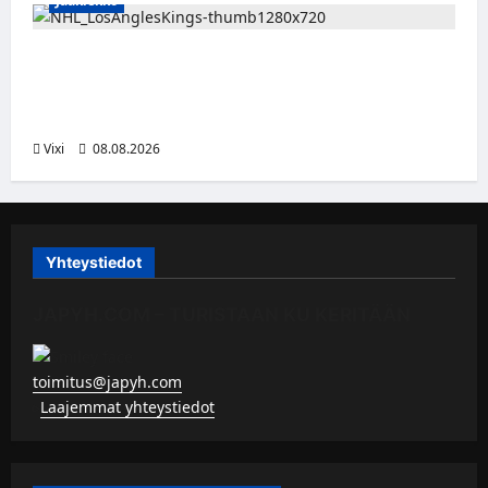
Jääkiekko
Anže Kopitar saa kuninkaallisen
kunnianosoituksen – numero 11 kattoon ja
patsas areenan eteen
Vixi
08.08.2026
Yhteystiedot
JAPYH.COM – TURISTAAN KU KERITÄÄN
toimitus@japyh.com
▹
Laajemmat yhteystiedot