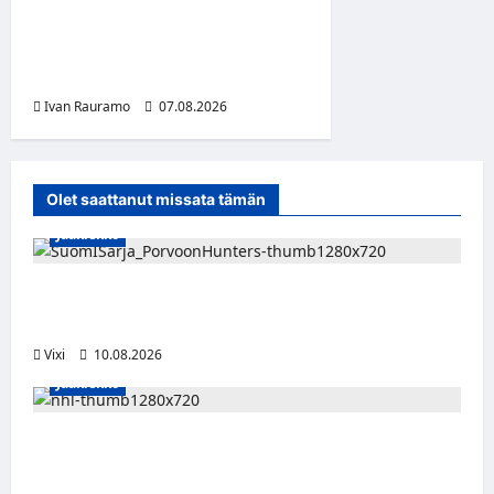
Alter Annala julkaisi
Kultapoika-singlen – Alert!-
albumi ilmestyy elokuussa
Ivan Rauramo
07.08.2026
0
Olet saattanut missata tämän
Jääkiekko
Leevi Selänne siirtyy Porvoon Huntersiin –
Suomi-sarjaan nimekäs vahvistus
Vixi
10.08.2026
Jääkiekko
Onni Hautamäki teki suomalaista
jääkiekkohistoriaa – ensimmäisenä