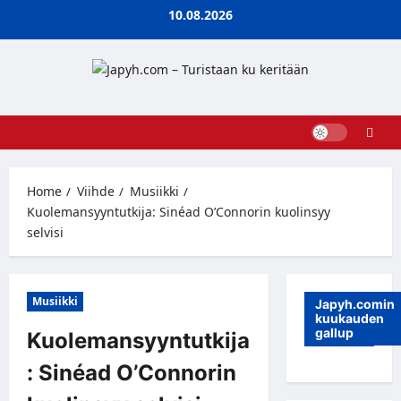
Skip
10.08.2026
to
content
Home
Viihde
Musiikki
Kuolemansyyntutkija: Sinéad O’Connorin kuolinsyy
selvisi
Musiikki
Japyh.comin
kuukauden
gallup
Kuolemansyyntutkija
: Sinéad O’Connorin