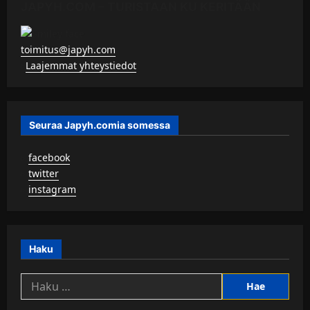
JAPYH.COM – TURISTAAN KU KERITÄÄN
toimitus@japyh.com
▹
Laajemmat yhteystiedot
Seuraa Japyh.comia somessa
▹
facebook
▹
twitter
▹
instagram
Haku
Haku: