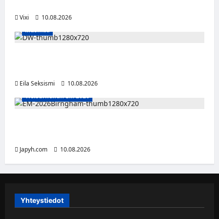
suomalaisena NHL-sopimukseen
Vixi
10.08.2026
Musiikki
Dw julkaisi uuden Palokunta-singlen –
kolmas studioalbumi valmistelussa
Eila Seksismi
10.08.2026
Yleisurheilun EM 2026
Tänään alkaa yleisurheilun EM-kisat
Birminghamissa
Japyh.com
10.08.2026
Yhteystiedot