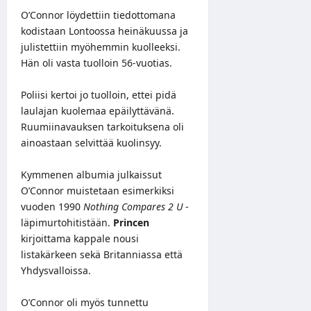
O’Connor löydettiin tiedottomana
kodistaan Lontoossa heinäkuussa ja
julistettiin myöhemmin kuolleeksi.
Hän oli vasta tuolloin 56-vuotias.
Poliisi kertoi jo tuolloin, ettei pidä
laulajan kuolemaa epäilyttävänä.
Ruumiinavauksen tarkoituksena oli
ainoastaan selvittää kuolinsyy.
Kymmenen albumia julkaissut
O’Connor muistetaan esimerkiksi
vuoden 1990
Nothing Compares 2 U
-
läpimurtohitistään.
Princen
kirjoittama kappale nousi
listakärkeen sekä Britanniassa että
Yhdysvalloissa.
O’Connor oli myös tunnettu