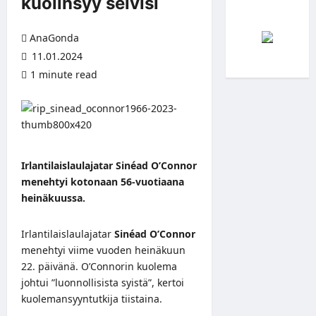
kuolinsyy selvisi
AnaGonda
11.01.2024
1 minute read
Irlantilaislaulajatar Sinéad O’Connor
menehtyi kotonaan 56-vuotiaana
heinäkuussa.
Irlantilaislaulajatar
Sinéad O’Connor
menehtyi viime vuoden heinäkuun
22. päivänä. O’Connorin kuolema
johtui ”luonnollisista syistä”, kertoi
kuolemansyyntutkija tiistaina.