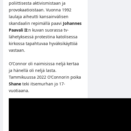
poliittisesta aktivismistaan ja
provokaatioistaan. Vuonna 1992
laulaja aiheutti kansainvälisen
skandaalin repimällä paavi
Johannes
Paavali II
:n kuvan suorassa tv-
lähetyksessä protestina katolisessa
kirkossa tapahtuvaa hyväksikäyttöä
vastaan.
O’Connor oli naimisissa neljä kertaa
ja hänellä oli neljä lasta.
Tammikuussa 2022 O’Connorin poika
Shane
teki itsemurhan jo 17-
vuotiaana.