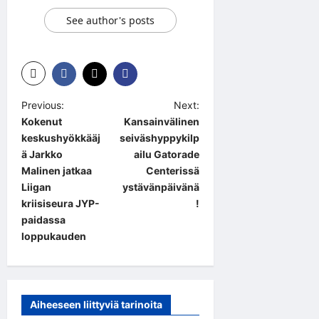
See author's posts
P
Previous:
Next:
Kokenut
Kansainvälinen
o
keskushyökkääj
seiväshyppykilp
s
ä Jarkko
ailu Gatorade
t
Malinen jatkaa
Centerissä
Liigan
ystävänpäivänä
n
kriisiseura JYP-​
!
a
paidassa
loppukauden
v
i
g
a
Aiheeseen liittyviä tarinoita