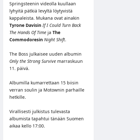
Springsteenin videolla kuullaan
lyhyitä pätkiä levyltä löytyvistä
kappaleista. Mukana ovat ainakin
Tyrone Davisin
If I Could Turn Back
The Hands Of Time
ja
The
Commodoresin
Night Shift
.
The Boss julkaisee uuden albumin
Only the Strong Survive
marraskuun
11. päivä.
Albumilla kumarrettaan 15 biisin
verran soulin ja Motownin parhaille
hetkille.
Virallisesti julkistus tulevasta
albumista tapahtui tänään Suomen
aikaa kello 17:00.