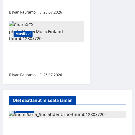
alamäkeä
Ivan Rauramo
28.07.2026
Musiikki
Charli xcx julkaisi musiikkia,
muotia ja elokuvia ylistävän
uuden albuminsa
Ivan Rauramo
25.07.2026
Olet saattanut missata tämän
Jääkiekko
FPS:n keskushyökkääjä Martti Mäkinen
siirtyy Suolahden Urhoon