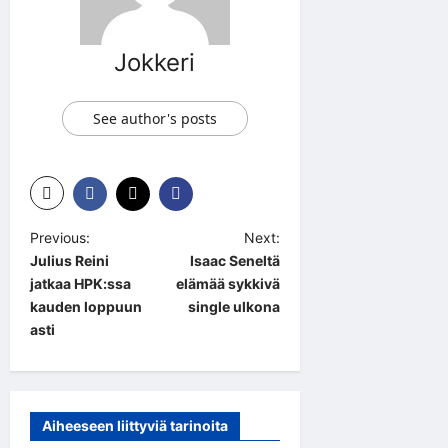
Jokkeri
See author's posts
P
Previous:
Next:
Julius Reini
Isaac Seneltä
o
jatkaa HPK:ssa
elämää sykkivä
s
kauden loppuun
single ulkona
t
asti
n
a
v
Aiheeseen liittyviä tarinoita