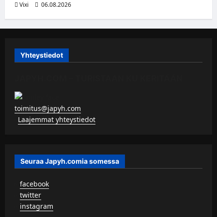
Vixi
06.08.2026
Yhteystiedot
JAPYH.COM – TURISTAAN KU KERITÄÄN
toimitus@japyh.com
▹
Laajemmat yhteystiedot
Seuraa Japyh.comia somessa
▹
facebook
▹
twitter
▹
instagram