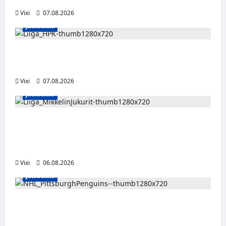
Vixi
07.08.2026
Jääkiekko
Viljami Jokirinne jatkaa HPK:ssa kevääseen
2028
Vixi
07.08.2026
Jääkiekko
Alex Lintuniemi vahvistaa Jukurien
puolustusta – kokenut puolustaja palaa
Liigaan
Vixi
06.08.2026
Jääkiekko
Ville Koivuselle jättisopimus Pittsburghiin –
kahdeksan vuotta ja 32 miljoonaa dollaria