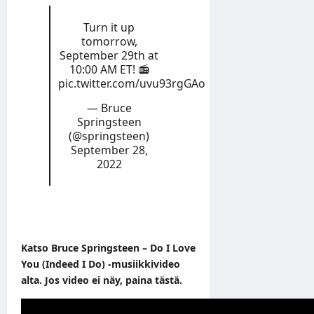
Turn it up
tomorrow,
September 29th at
10:00 AM ET! 📻
pic.twitter.com/uvu93rgGAo
— Bruce
Springsteen
(@springsteen)
September 28,
2022
Katso Bruce Springsteen – Do I Love
You (Indeed I Do) -musiikkivideo
alta. Jos video ei näy, paina
tästä
.