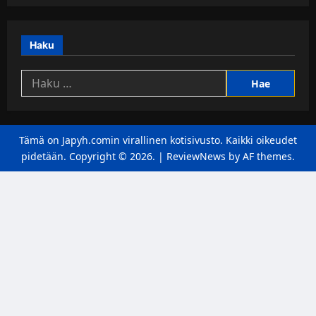
Haku
Haku:
Tämä on Japyh.comin virallinen kotisivusto. Kaikki oikeudet
pidetään. Copyright © 2026.
|
ReviewNews
by AF themes.