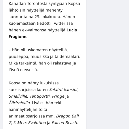
Kanadan Torontosta syntyjään Kopsa
lähtöisin näyttelijä menehtyi
sunnuntaina 23. lokakuuta. Hänen
kuolemastaan tiedotti Twitterissä
hänen ex-vaimonsa näyttelijä
Lucia
Fragione
.
– Hän oli uskomaton näyttelijä,
puuseppä, muusikko ja taidemaalari.
Mikä tärkeintä, hän oli rakastava ja
läsnä oleva isä.
Kopsa on nähty lukuisissa
suosisarjoissa kuten
Salatut kansiot
,
Smallville
,
Tähtiportti
,
Fringe
ja
Äärirajoilla
. Lisäksi hän teki
ääninäyttelijän töitä
animaatiosarjoissa mm.
Dragon Ball
Z
,
X-Men: Evolution
ja
Falcon Beach
.