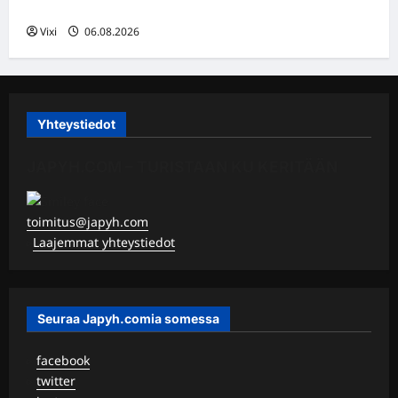
Vorarlbergin suomalaisryhmä kasvaa
Vixi
06.08.2026
Yhteystiedot
JAPYH.COM – TURISTAAN KU KERITÄÄN
toimitus@japyh.com
▹
Laajemmat yhteystiedot
Seuraa Japyh.comia somessa
▹
facebook
▹
twitter