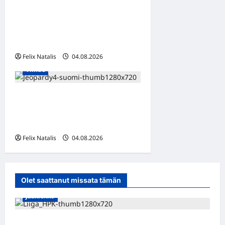
Oma kumppani myi viiden
lapsen äitiä seksiorjaksi –
pysäyttävä dokumenttisarja
alkaa HBO Maxilla
Felix Natalis
04.08.2026
Viihde
Jeopardy! Suomen 4. kausi
alkaa TV5:llä ja HBO Maxilla
1. syyskuuta
Felix Natalis
04.08.2026
0
Olet saattanut missata tämän
Jääkiekko
Viljami Jokirinne jatkaa HPK:ssa kevääseen