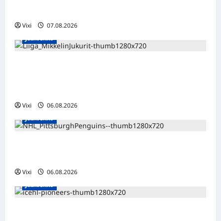
2028
Vixi
07.08.2026
Jääkiekko
Alex Lintuniemi vahvistaa Jukurien
puolustusta – kokenut puolustaja palaa
Liigaan
Vixi
06.08.2026
Jääkiekko
Ville Koivuselle jättisopimus Pittsburghiin –
kahdeksan vuotta ja 32 miljoonaa dollaria
Vixi
06.08.2026
Jääkiekko
Jesse Seppälä siirtyy Itävaltaan – Pioneers