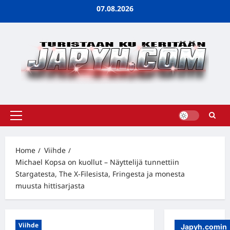
Skip
07.08.2026
to
content
Primary
Menu
Home
Viihde
Michael Kopsa on kuollut – Näyttelijä tunnettiin
Stargatesta, The X-Filesista, Fringesta ja monesta
muusta hittisarjasta
Viihde
Japyh.comin