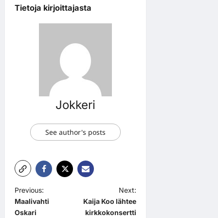
Tietoja kirjoittajasta
Jokkeri
See author's posts
P
Previous:
Next:
Maalivahti
Kaija Koo lähtee
o
Oskari
kirkkokonsertti