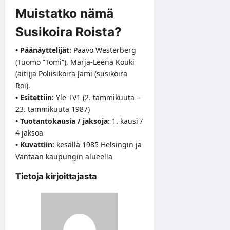
Muistatko nämä
Susikoira Roista?
• Päänäyttelijät:
Paavo Westerberg
(Tuomo ”Tomi”), Marja-Leena Kouki
(äiti)ja Poliisikoira Jami (susikoira
Roi).
• Esitettiin:
Yle TV1 (2. tammikuuta –
23. tammikuuta 1987)
• Tuotantokausia / jaksoja:
1. kausi /
4 jaksoa
• Kuvattiin:
kesällä 1985 Helsingin ja
Vantaan kaupungin alueella
Tietoja kirjoittajasta