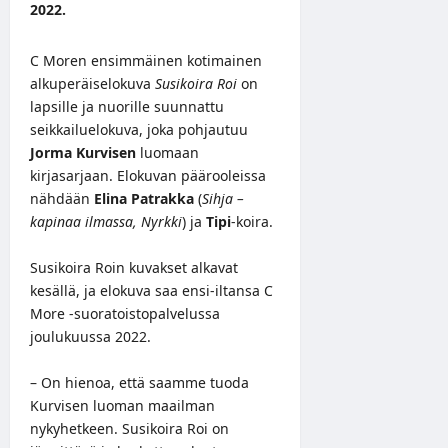
2022.
C Moren ensimmäinen kotimainen
alkuperäiselokuva
Susikoira Roi
on
lapsille ja nuorille suunnattu
seikkailuelokuva, joka pohjautuu
Jorma Kurvisen
luomaan
kirjasarjaan. Elokuvan päärooleissa
nähdään
Elina Patrakka
(
Sihja –
kapinaa ilmassa, Nyrkki
) ja
Tipi
-koira.
Susikoira Roin kuvakset alkavat
kesällä, ja elokuva saa ensi-iltansa C
More -suoratoistopalvelussa
joulukuussa 2022.
– On hienoa, että saamme tuoda
Kurvisen luoman maailman
nykyhetkeen. Susikoira Roi on