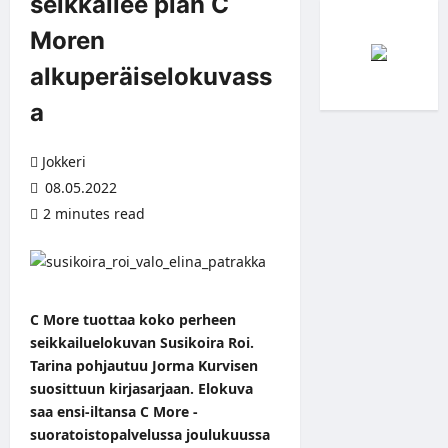
seikkailee pian C
Moren
alkuperäiselokuvass
a
Jokkeri
08.05.2022
2 minutes read
C More tuottaa koko perheen
seikkailuelokuvan Susikoira Roi.
Tarina pohjautuu Jorma Kurvisen
suosittuun kirjasarjaan. Elokuva
saa ensi-iltansa C More -
suoratoistopalvelussa joulukuussa