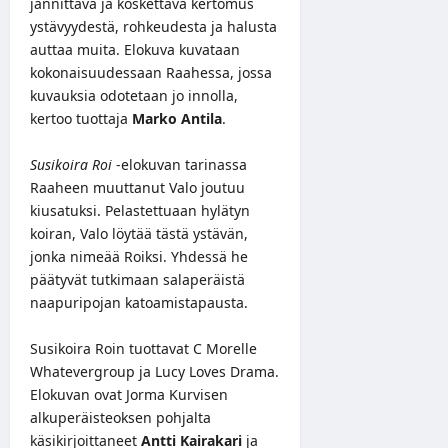
jännittävä ja koskettava kertomus
ystävyydestä, rohkeudesta ja halusta
auttaa muita. Elokuva kuvataan
kokonaisuudessaan Raahessa, jossa
kuvauksia odotetaan jo innolla,
kertoo tuottaja
Marko Antila
.
Susikoira Roi
-elokuvan tarinassa
Raaheen muuttanut Valo joutuu
kiusatuksi. Pelastettuaan hylätyn
koiran, Valo löytää tästä ystävän,
jonka nimeää Roiksi. Yhdessä he
päätyvät tutkimaan salaperäistä
naapuripojan katoamistapausta.
Susikoira Roin tuottavat C Morelle
Whatevergroup ja Lucy Loves Drama.
Elokuvan ovat Jorma Kurvisen
alkuperäisteoksen pohjalta
käsikirjoittaneet
Antti Kairakari
ja