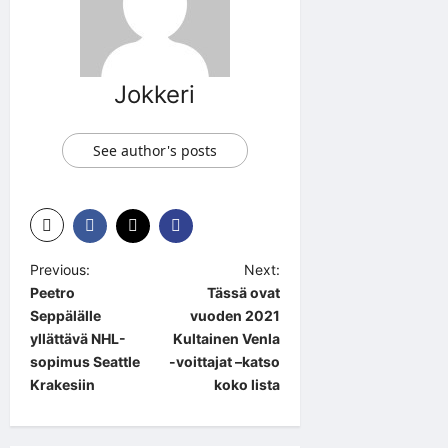
Jokkeri
See author's posts
P
Previous:
Next:
Peetro
Tässä ovat
o
Seppälälle
vuoden 2021
s
yllättävä NHL-
Kultainen Venla
t
sopimus Seattle
-voittajat –katso
Krakesiin
koko lista
n
a