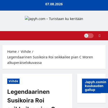
Skip
07.08.2026
to
content
Home
Viihde
Legendaarinen Susikoira Roi seikkailee pian C Moren
alkuperäiselokuvassa
Viihde
Japyh.comin
kuukauden
gallup
Legendaarinen
Susikoira Roi