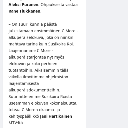
Aleksi Puranen
. Ohjauksesta vastaa
Rane Tiukkanen
.
– On suuri kunnia päästä
julkistamaan ensimmäinen C More -
alkuperäiselokuva, joka on niinkin
mahtava tarina kuin Susikoira Roi.
Laajennamme C More -
alkuperäistarjontaa nyt myös
elokuviin ja koko perheen
tuotantoihin. Aikaisemmin tällä
viikolla ilmoitimme ohjelmiston
laajentamisesta
alkuperäisdokumentteihin.
Suunnittelemme Susikoira Roista
useamman elokuvan kokonaisuutta,
toteaa C Moren draama- ja
kehityspäällikkö
Jani Hartikainen
MTV:ltä.