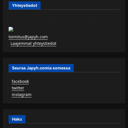
Yhteystiedot
JAPYH.COM – TURISTAAN KU KERITÄÄN
toimitus@japyh.com
▹
Laajemmat yhteystiedot
Seuraa Japyh.comia somessa
▹
facebook
▹
twitter
▹
instagram
Haku