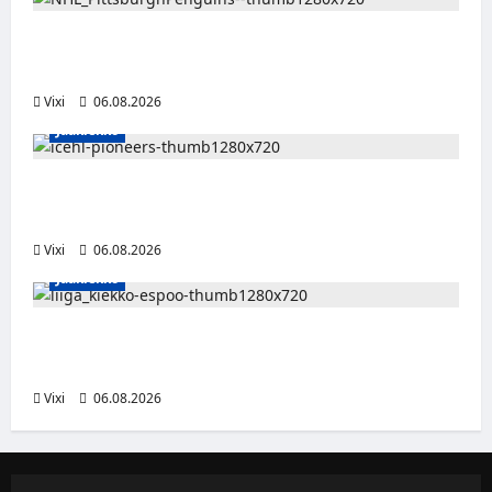
Ville Koivuselle jättisopimus Pittsburghiin –
kahdeksan vuotta ja 32 miljoonaa dollaria
Vixi
06.08.2026
Jääkiekko
Jesse Seppälä siirtyy Itävaltaan – Pioneers
Vorarlbergin suomalaisryhmä kasvaa
Vixi
06.08.2026
Jääkiekko
Ruotsalaishyökkääjä Linus Öberg siirtyy
Kiekko-Espooseen
Vixi
06.08.2026