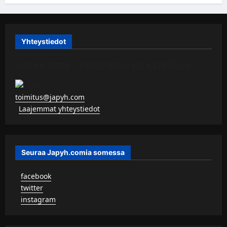
Yhteystiedot
JAPYH.COM – TURISTAAN KU KERITÄÄN
toimitus@japyh.com
▹
Laajemmat yhteystiedot
Seuraa Japyh.comia somessa
▹
facebook
▹
twitter
▹
instagram