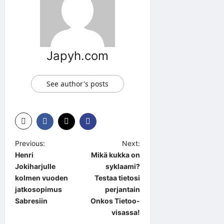
Japyh.com
See author's posts
P
Previous:
Next:
Henri
Mikä kukka on
o
Jokiharjulle
syklaami?
s
kolmen vuoden
Testaa tietosi
t
jatkosopimus
perjantain
Sabresiin
Onkos Tietoo-
n
visassa!
a