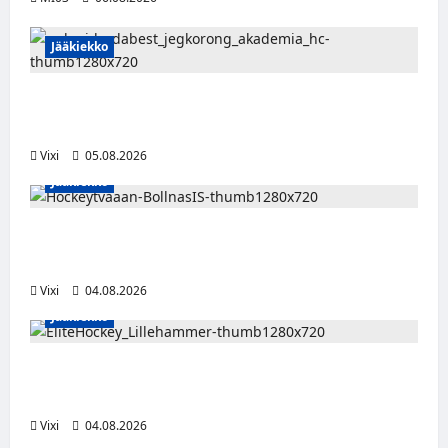
Jääkiekko
Pieksämäkeläispuolustaja Niklas Karjalainen
Unkarin Erste Ligaan
Vixi
05.08.2026
Jääkiekko
Severi Väre jatkaa uraansa Ruotsissa –
kuuropuolustaja lainalle Bollnäs IS:n riveihin
Vixi
04.08.2026
Jääkiekko
Santeri Hartikainen siirtyy Norjaan – JoKP-
hyökkääjä Lillehammerin riveihin
Vixi
04.08.2026