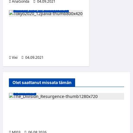
AnaGonda
04.09.2021
Tokion paralympialaiset 2021
Paralympialaisten
kahdestoista kisapäivä:
Päivän suomalaiset ja Ylen
lähetykset
Vixi
04.09.2021
Olet saattanut missata tämän
Pelinurkka
Taktista The Division Resurgence -
toimintapeliä voi nyt pelata ilmaiseksi
tietokoneella
MI03
06.08.2026