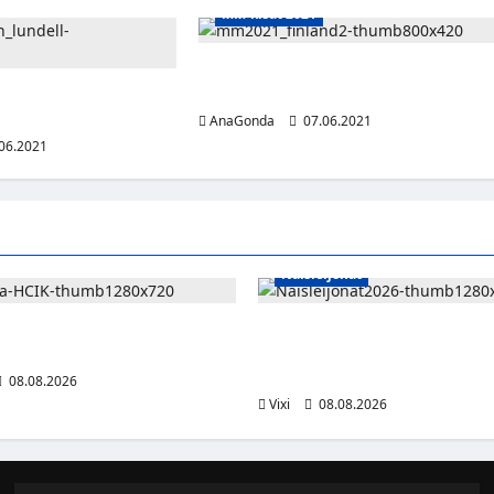
MM-kisat 2021
Tässä ovat Leijonien MM-
hopeamitalistit
ijonien paras pistemies
uomalaisten pisteet
AnaGonda
07.06.2021
06.2021
Naisleijonat
 jatkaa HCIK:ssa – puolustajalle
Naisleijonat Sveitsin WEHT-tu
i Kaarinassa
tällä joukkueella – ottelut näky
Maxilla ja TV5:llä
08.08.2026
Vixi
08.08.2026