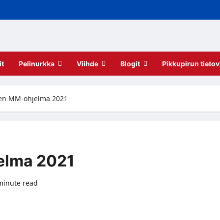
it
Pelinurkka
Viihde
Blogit
Pikkupirun tietov
ien MM-ohjelma 2021
elma 2021
minute read