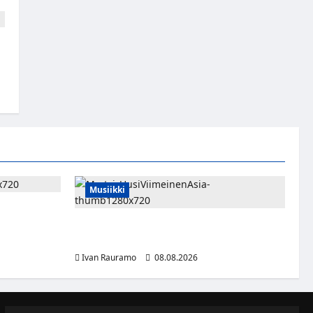
Musiikki
rnaukseen
vät HBO
Myrtsi sanoo uudella singlellään viimeisen
sanan – matka kohti debyyttialbumia jatkuu
Ivan Rauramo
08.08.2026