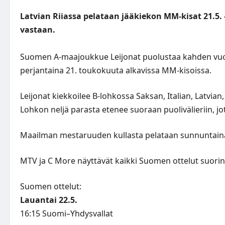
Latvian Riiassa pelataan jääkiekon MM-kisat 21.5. –
vastaan.
Suomen A-maajoukkue Leijonat puolustaa kahden vuo
perjantaina 21. toukokuuta alkavissa MM-kisoissa.
Leijonat kiekkoilee B-lohkossa Saksan, Italian, Latvia
Lohkon neljä parasta etenee suoraan puolivälieriin, jo
Maailman mestaruuden kullasta pelataan sunnuntaina
MTV ja C More näyttävät kaikki Suomen ottelut suorin
Suomen ottelut:
Lauantai 22.5.
16:15 Suomi–Yhdysvallat