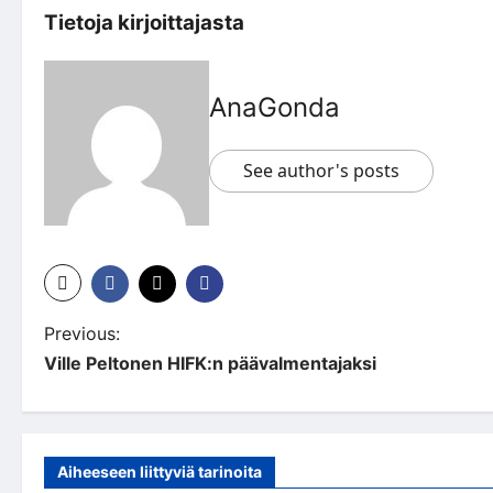
Tietoja kirjoittajasta
AnaGonda
See author's posts
P
Previous:
Ville Peltonen HIFK:n päävalmentajaksi
o
s
t
Aiheeseen liittyviä tarinoita