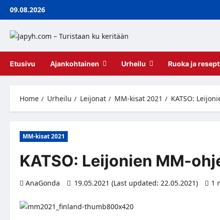
Skip
09.08.2026
to
content
Etusivu
Ajankohtainen
Urheilu
Ruoka ja resept
Home
Urheilu
Leijonat
MM-kisat 2021
KATSO: Leijon
MM-kisat 2021
KATSO: Leijonien MM-ohj
AnaGonda
19.05.2021 (Last updated: 22.05.2021)
1 